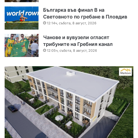
Българка във финал B на
Световното по гребане в Пловдив
12:14ч, събота, 8 август, 2026
Чанове и вувузели огласят
трибуните на Гребния канал
12:05ч, събота, 8 август, 2026