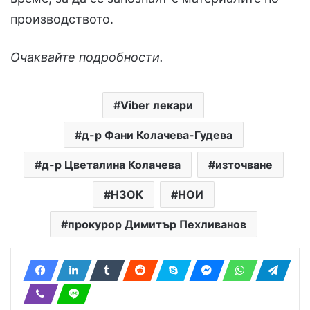
производството.
Очаквайте подробности.
Viber лекари
д-р Фани Колачева-Гудева
д-р Цветалина Колачева
източване
НЗОК
НОИ
прокурор Димитър Пехливанов