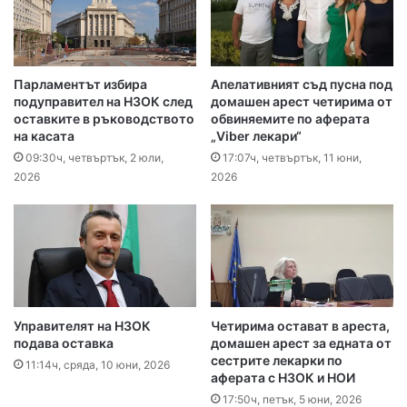
Парламентът избира
Апелативният съд пусна под
подуправител на НЗОК след
домашен арест четирима от
оставките в ръководството
обвиняемите по аферата
на касата
„Viber лекари“
09:30ч, четвъртък, 2 юли,
17:07ч, четвъртък, 11 юни,
2026
2026
Управителят на НЗОК
Четирима остават в ареста,
подава оставка
домашен арест за едната от
сестрите лекарки по
11:14ч, сряда, 10 юни, 2026
аферата с НЗОК и НОИ
17:50ч, петък, 5 юни, 2026