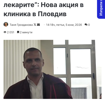
Изпрати новина
лекарите“: Нова акция в
клиника в Пловдив
Follow
Send
Таня Грозданова
14:18ч, петък, 5 юни, 2026
0
on
an
2 051
2 минути
X
email