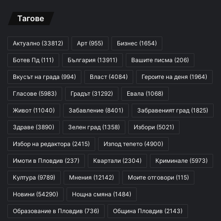
Тагове
Актуално
(33812)
Арт
(955)
Бизнес
(1654)
Ботев Пд
(111)
България
(13911)
Вашите писма
(206)
Вкусът на града
(994)
Власт
(4084)
Героите на деня
(1964)
Гласове
(5983)
Градът
(31292)
Евала
(1068)
Живот
(11040)
Забавление
(8401)
Забравеният град
(1825)
Здраве
(3890)
Зелен град
(1358)
Избори
(5021)
Избор на редактора
(2415)
Изпод тепето
(4900)
Имоти в Пловдив
(237)
Квартали
(2304)
Криминале
(5973)
Култура
(9789)
Мнения
(12142)
Моите отговори
(115)
Новини
(54290)
Нощна смяна
(1484)
Образование в Пловдив
(736)
Община Пловдив
(2143)