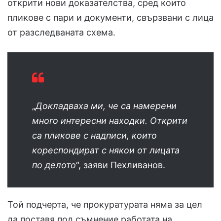
открити нови доказателства, сред които
пликове с пари и документи, свързвани с лица
от разследваната схема.
„
Докладваха ми, че са намерени
много интересни находки. Открити
са пликове с надписи, които
кореспондират с някои от лицата
по делото
“, заяви Пехливанов.
Той подчерта, че прокуратурата няма за цел
да поставя под съмнение работата на