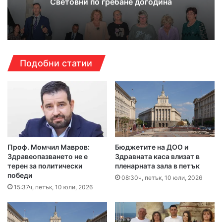
Световни по гребане догодина
Подобни статии
Проф. Момчил Мавров:
Бюджетите на ДОО и
Здравеопазването не е
Здравната каса влизат в
терен за политически
пленарната зала в петък
победи
08:30ч, петък, 10 юли, 2026
15:37ч, петък, 10 юли, 2026