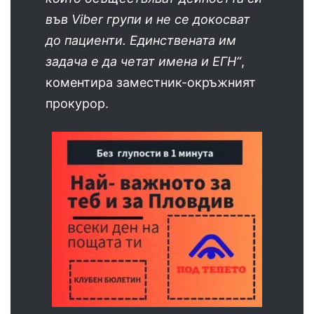
във Viber групи и не се докосват
до пациенти. Единствената им
задача е да четат имена и ЕГН“
,
коментира заместник-окръжният
прокурор.