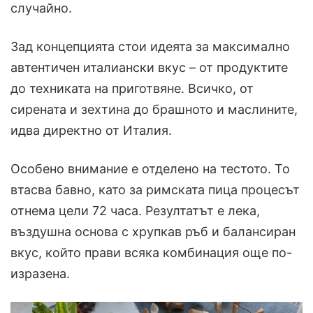
случайно.
Зад концепцията стои идеята за максимално
автентичен италиански вкус – от продуктите
до техниката на приготвяне. Всичко, от
сирената и зехтина до брашното и маслините,
идва директно от Италия.
Особено внимание е отделено на тестото. То
втасва бавно, като за римската пица процесът
отнема цели 72 часа. Резултатът е лека,
въздушна основа с хрупкав ръб и балансиран
вкус, който прави всяка комбинация още по-
изразена.