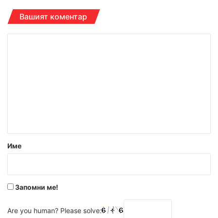
Вашият коментар
К
о
м
е
н
т
а
р
Име
:
*
Запомни ме!
Are you human? Please solve: