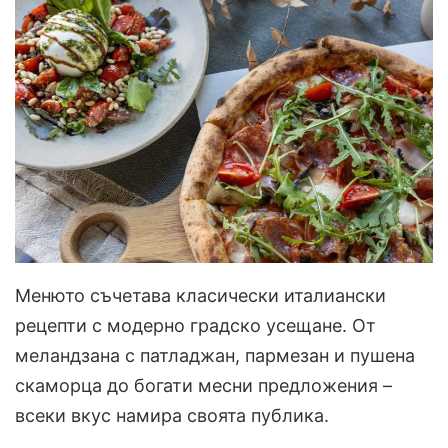
Менюто съчетава класически италиански
рецепти с модерно градско усещане. От
меландзана с патладжан, пармезан и пушена
скаморца до богати месни предложения –
всеки вкус намира своята публика.