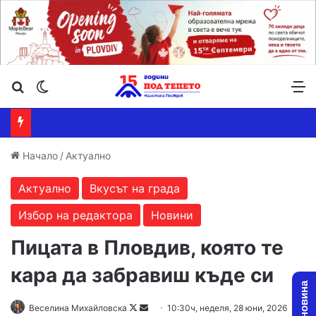
Търсене ...
Switch skin
М
Начало
/
Актуално
Актуално
Вкусът на града
Избор на редактора
Новини
Пицата в Пловдив, която те
кара да забравиш къде си
Follow
Send
Веселина Михайловска
10:30ч, неделя, 28 юни, 2026