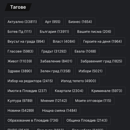
Тагове
Актуално
(33811)
Арт
(955)
Бизнес
(1654)
Ботев Пд
(111)
България
(13911)
Вашите писма
(206)
Вкусът на града
(994)
Власт
(4084)
Героите на деня
(1964)
Гласове
(5983)
Градът
(31292)
Евала
(1068)
Живот
(11039)
Забавление
(8401)
Забравеният град
(1825)
Здраве
(3890)
Зелен град
(1358)
Избори
(5021)
Избор на редактора
(2415)
Изпод тепето
(4900)
Имоти в Пловдив
(237)
Квартали
(2304)
Криминале
(5973)
Култура
(9789)
Мнения
(12142)
Моите отговори
(115)
Новини
(54289)
Нощна смяна
(1484)
Образование в Пловдив
(736)
Община Пловдив
(2143)