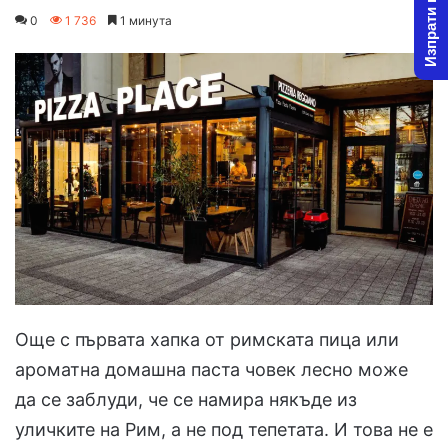
Изпрати новина
on
an
0
1 736
1 минута
X
email
Още с първата хапка от римската пица или
ароматна домашна паста човек лесно може
да се заблуди, че се намира някъде из
уличките на Рим, а не под тепетата. И това не е