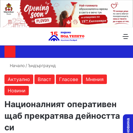
Търсене ...
Switch skin
М
Начало
/
Ъндърграунд
Актуално
Власт
Гласове
Мнения
Новини
Националният оперативен
щаб прекратява дейността
си