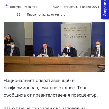
Изпрати новина
Дежурен Редактор
F
S
17:39ч, четвъртък, 15 април, 2021
o
e
1
135
Преди по-малко от минута
l
n
l
d
o
a
w
n
o
e
n
m
X
a
i
l
Националният оперативен щаб е
разформирован, считано от днес. Това
съобщиха от правителствения пресцентър.
Щабът беше създаден със заповед на