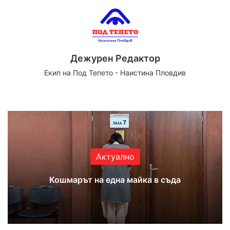
Дежурен Редактор
Екип на Под Тепето - Наистина Пловдив
We
Fa
X
Yo
Ins
bsi
ce
uT
tag
te
bo
ub
ra
ok
e
m
Актуално
Кошмарът на една майка в съда