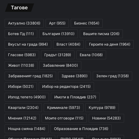
Тагове
Актуално
(33806)
Арт
(955)
Бизнес
(1654)
Ботев Пд
(111)
България
(13910)
Вашите писма
(206)
Вкусът на града
(994)
Власт
(4084)
Героите на деня
(1964)
Гласове
(5983)
Градът
(31289)
Евала
(1068)
Живот
(11038)
Забавление
(8400)
Забравеният град
(1825)
Здраве
(3890)
Зелен град
(1358)
Избори
(5021)
Избор на редактора
(2415)
Изпод тепето
(4900)
Имоти в Пловдив
(237)
Квартали
(2304)
Криминале
(5973)
Култура
(9789)
Мнения
(12142)
Моите отговори
(115)
Новини
(54283)
Нощна смяна
(1484)
Образование в Пловдив
(736)