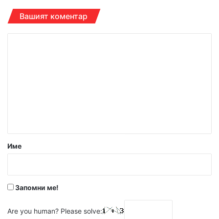
Вашият коментар
К
о
м
е
н
т
а
р
Име
:
*
Запомни ме!
Are you human? Please solve: