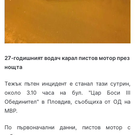
27-годишният водач карал пистов мотор през
нощта
Тежък пътен инцидент е станал тази сутрин,
около 3.10 часа на бул. "Цар Боси ІІІ
Обединител" в Пловдив, съобщиха от ОД на
МВР.
По първоначални данни, пистов мотор с