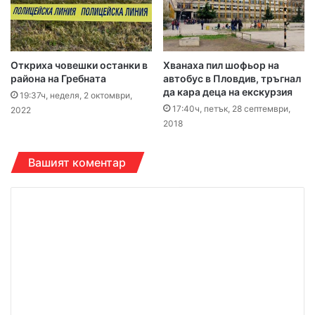
Откриха човешки останки в
Хванаха пил шофьор на
района на Гребната
автобус в Пловдив, тръгнал
да кара деца на екскурзия
19:37ч, неделя, 2 октомври,
17:40ч, петък, 28 септември,
2022
2018
Вашият коментар
К
о
м
е
н
т