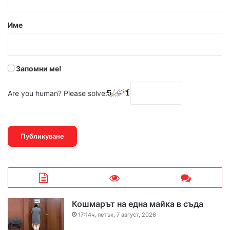
а
р
Име
:
*
Запомни ме!
Are you human? Please solve:
Кошмарът на една майка в съда
17:14ч, петък, 7 август, 2026