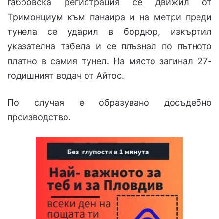
габровска регистрация се движил от
Тримонциум към панаира и на метри преди
тунела се ударил в бордюр, изкъртил
указателна табела и се плъзнал по пътното
платно в самия тунел. На място загинал 27-
годишният водач от Айтос.
По случая е образувано досъдебно
производство.