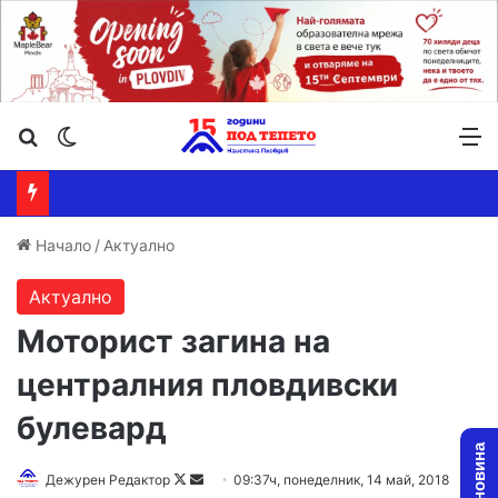
Търсене ...
Switch skin
М
Начало
/
Актуално
Актуално
Моторист загина на
централния пловдивски
булевард
Дежурен Редактор
F
S
09:37ч, понеделник, 14 май, 2018