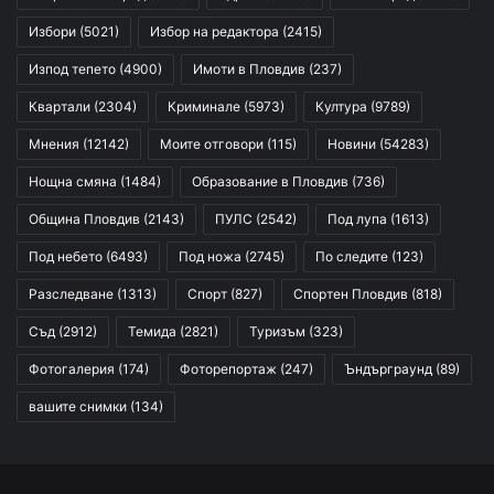
Избори
(5021)
Избор на редактора
(2415)
Изпод тепето
(4900)
Имоти в Пловдив
(237)
Квартали
(2304)
Криминале
(5973)
Култура
(9789)
Мнения
(12142)
Моите отговори
(115)
Новини
(54283)
Нощна смяна
(1484)
Образование в Пловдив
(736)
Община Пловдив
(2143)
ПУЛС
(2542)
Под лупа
(1613)
Под небето
(6493)
Под ножа
(2745)
По следите
(123)
Разследване
(1313)
Спорт
(827)
Спортен Пловдив
(818)
Съд
(2912)
Темида
(2821)
Туризъм
(323)
Фотогалерия
(174)
Фоторепортаж
(247)
Ъндърграунд
(89)
вашите снимки
(134)