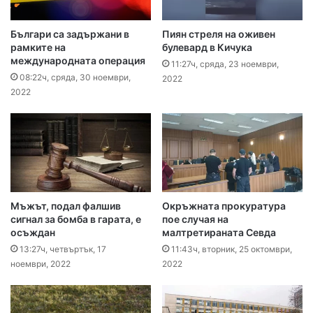
Българи са задържани в
Пиян стреля на оживен
рамките на
булевард в Кичука
международната операция
11:27ч, сряда, 23 ноември,
08:22ч, сряда, 30 ноември,
2022
2022
Мъжът, подал фалшив
Окръжната прокуратура
сигнал за бомба в гарата, е
пое случая на
осъждан
малтретираната Севда
13:27ч, четвъртък, 17
11:43ч, вторник, 25 октомври,
ноември, 2022
2022