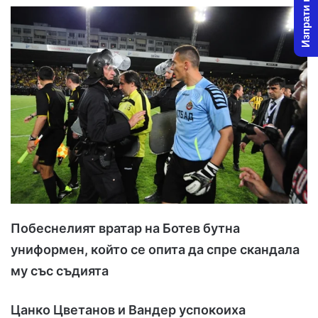
Изпрати новина
l
d
o
a
w
n
o
e
n
m
X
a
i
l
Побеснелият вратар на Ботев бутна
униформен, който се опита да спре скандала
му със съдията
Цанко Цветанов и Вандер успокоиха