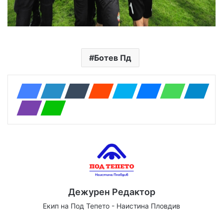
Ботев Пд
Дежурен Редактор
Екип на Под Тепето - Наистина Пловдив
We
Fa
X
Yo
Ins