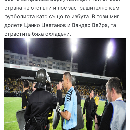
страна не отстъпи и пое застрашително към
футболиста като също го избута. В този миг
долетя Цанко Цветанов и Вандер Вейра, та
страстите бяха охладени.