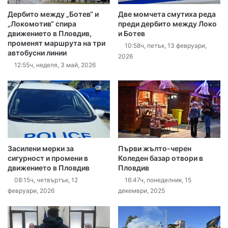
Дербито между „Ботев“ и
Две момчета смутиха реда
„Локомотив“ спира
преди дербито между Локо
движението в Пловдив,
и Ботев
променят маршрута на три
10:58ч, петък, 13 февруари,
автобусни линии
2026
12:55ч, неделя, 3 май, 2026
Засилени мерки за
Първи жълто-черен
сигурност и промени в
Коледен базар отвори в
движението в Пловдив
Пловдив
08:15ч, четвъртък, 12
16:47ч, понеделник, 15
февруари, 2026
декември, 2025