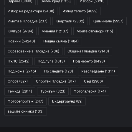
Здраве
(3890)
Зелен град
(1358)
Избори
(5020)
Избор на редактора
(2408)
Изпод тепето
(4899)
Имоти в Пловдив
(237)
Квартали
(2302)
Криминале
(5957)
Култура
(9784)
Мнения
(12137)
Моите отговори
(115)
Новини
(54240)
Нощна смяна
(1484)
Образование в Пловдив
(736)
Община Пловдив
(2143)
ПУЛС
(2542)
Под лупа
(1613)
Под небето
(6493)
Под ножа
(2745)
По следите
(123)
Разследване
(1311)
Спорт
(827)
Спортен Пловдив
(817)
Съд
(2906)
Темида
(2814)
Туризъм
(323)
Фотогалерия
(174)
Фоторепортаж
(247)
Ъндърграунд
(89)
вашите снимки
(133)