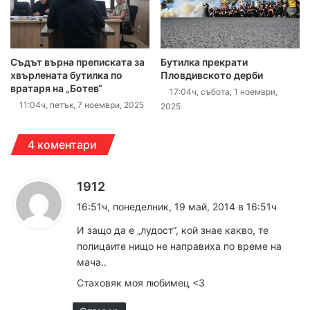
Съдът върна преписката за
Бутилка прекрати
хвърлената бутилка по
Пловдивското дерби
вратаря на „Ботев“
17:04ч, събота, 1 ноември,
11:04ч, петък, 7 ноември, 2025
2025
4 коментари
к
1912
а
16:51ч, понеделник, 19 май, 2014 в 16:51ч
з
И защо да е „лудост“, кой знае какво, те
а
полицаите нищо не направиха по време на
:
мача..
Стаховяк моя любимец <3