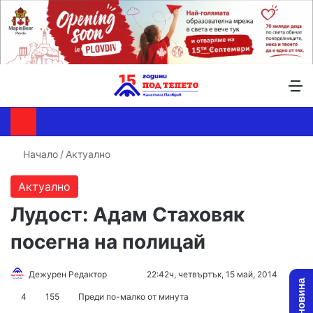
Търсене ...
Switch skin
М
Начало
/
Актуално
Актуално
Лудост: Адам Стаховяк
посегна на полицай
Дежурен Редактор
F
S
22:42ч, четвъртък, 15 май, 2014
o
e
4
155
Преди по-малко от минута
l
n