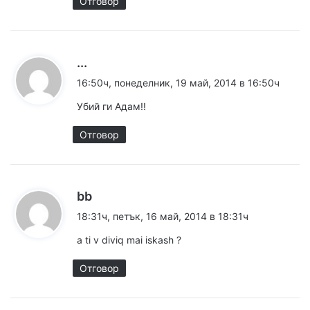
Отговор
к
...
а
16:50ч, понеделник, 19 май, 2014 в 16:50ч
з
Убий ги Адам!!
а
:
Отговор
к
bb
а
18:31ч, петък, 16 май, 2014 в 18:31ч
з
a ti v diviq mai iskash ?
а
:
Отговор