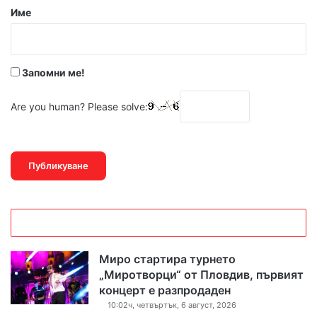
р
Име
:
*
Запомни ме!
Are you human? Please solve:
Миро стартира турнето
„Миротворци“ от Пловдив, първият
концерт е разпродаден
10:02ч, четвъртък, 6 август, 2026