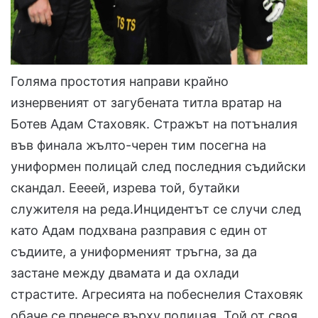
Голяма простотия направи крайно
изнервеният от загубената титла вратар на
Ботев Адам Стаховяк. Стражът на потъналия
във финала жълто-черен тим посегна на
униформен полицай след последния съдийски
скандал. Еееей, изрева той, бутайки
служителя на реда.Инцидентът се случи след
като Адам подхвана разправия с един от
съдиите, а униформеният тръгна, за да
застане между двамата и да охлади
страстите. Агресията на побеснелия Стаховяк
обаче се пренесе върху полицая. Той от своя