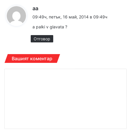
к
aa
а
09:49ч, петък, 16 май, 2014 в 09:49ч
з
a palki v glavata ?
а
:
Отговор
Вашият коментар
К
о
м
е
н
т
а