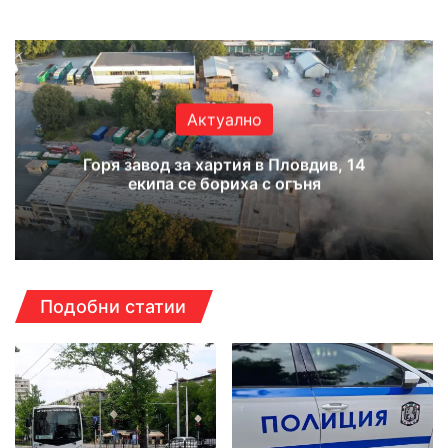
bsi
ce
uT
tag
te
bo
ub
ra
ok
e
m
Актуално
Горя завод за хартия в Пловдив, 14
екипа се бориха с огъня
Подобни статии