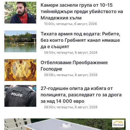
Камери заснели група от 10-15
тийнейджъри преди убийството на
Младежкия хълм
10:00ч, четвъртък, 6 август, 2026
Тихата армия под водата: Рибите,
без които Гребният канал нямаше
да е същият
09:50ч, четвъртък, 6 август, 2026
Отбелязваме Преображение
Господне
09:08ч, четвъртък, 6 август, 2026
27-годишен опита да избяга от
полицията, разследват го за дрога
за над 14 000 евро
08:50ч, четвъртък, 6 август, 2026