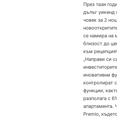
През тази год
дълъг уикенд 
човек за 2 но
новооткритите
се намира на 
близост до це
към рецепцият
„Направи си с
инвеститорите
иновативни фу
контролират с
функции, какт
разполага с 6
апартамента. 
Premio, къдет