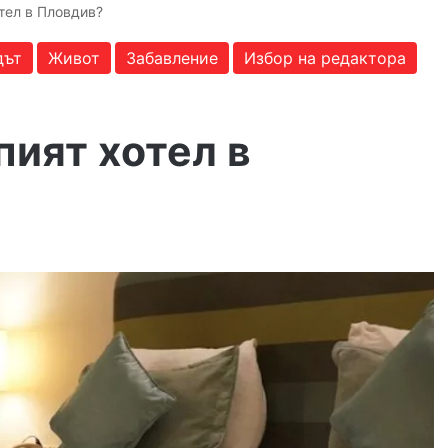
отел в Пловдив?
дът
Живот
Забавление
Избор на редактора
пият хотел в