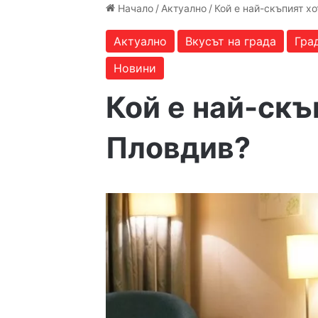
Начало
/
Актуално
/
Кой е най-скъпият х
Актуално
Вкусът на града
Гра
Новини
Кой е най-скъ
Пловдив?