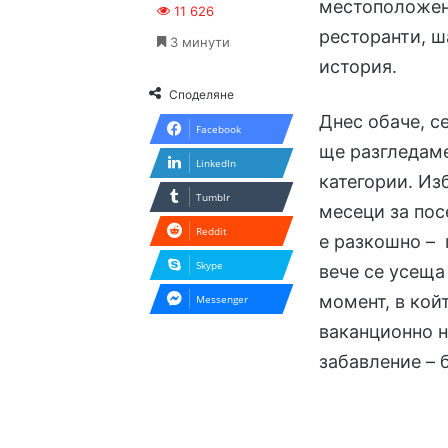
местоположен
11 626
ресторанти, ш
3 минути
история.
Споделяне
Днес обаче, с
Facebook
ще разгледаме
LinkedIn
категории. Из
Tumblr
месеци за пос
Reddit
е разкошно – 
Skype
вече се усеща
момент, в кой
Messenger
ваканционно н
забавление – 