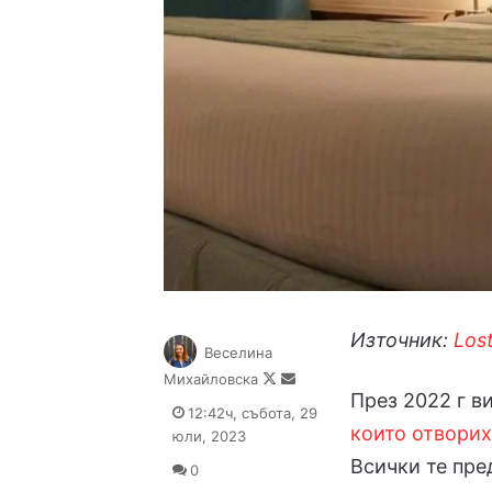
Източник:
Lost
Веселина
Follow
Send
Михайловска
През 2022 г в
on
an
12:42ч, събота, 29
X
email
които отворих
юли, 2023
Всички те пре
0