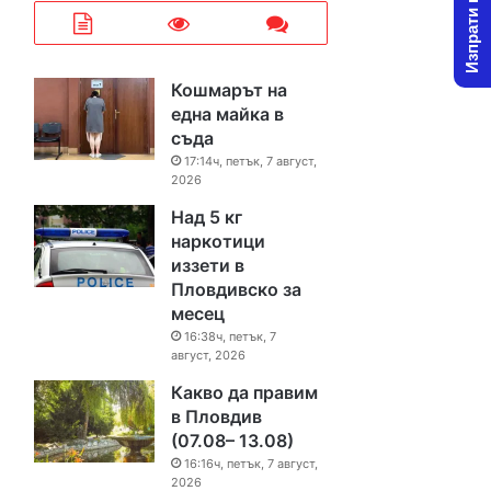
Изпрати новина
Кошмарът на
една майка в
съда
17:14ч, петък, 7 август,
2026
Над 5 кг
наркотици
иззети в
Пловдивско за
месец
16:38ч, петък, 7
август, 2026
Какво да правим
в Пловдив
(07.08– 13.08)
16:16ч, петък, 7 август,
2026