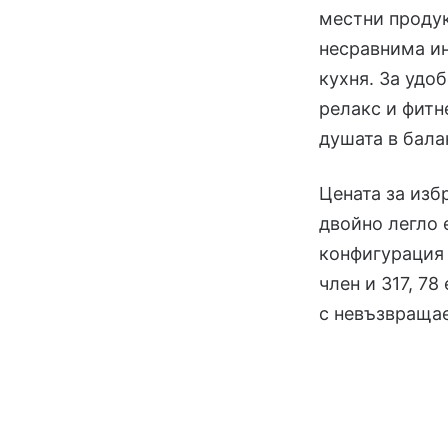
местни продук
несравнима ин
кухня. За удо
релакс и фитн
душата в бала
Цената за изб
двойно легло 
конфигурация 
член и 317, 78
с невъзвращае