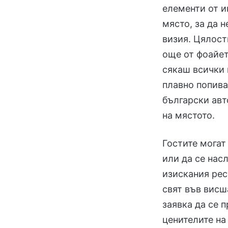
елементи от и
място, за да 
визия. Цялост
още от фоайет
сякаш всички 
плавно попива
български авт
на мястото.
Гостите могат
или да се насл
изискания рес
свят във висш
заявка да се 
ценителите на