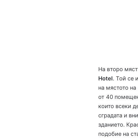
На второ мяст
Hotel
. Той се
на мястото на
от 40 помещен
които всеки д
сградата и вн
зданието. Кра
подобие на ст