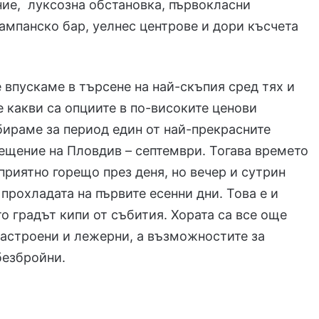
ие, луксозна обстановка, първокласни
ампанско бар, уелнес центрове и дори късчета
е впускаме в търсене на най-скъпия сред тях и
 какви са опциите в по-високите ценови
бираме за период един от най-прекрасните
ещение на Пловдив – септември. Тогава времето
приятно горещо през деня, но вечер и сутрин
 прохладата на първите есенни дни. Това е и
то градът кипи от събития. Хората са все още
астроени и лежерни, а възможностите за
безбройни.