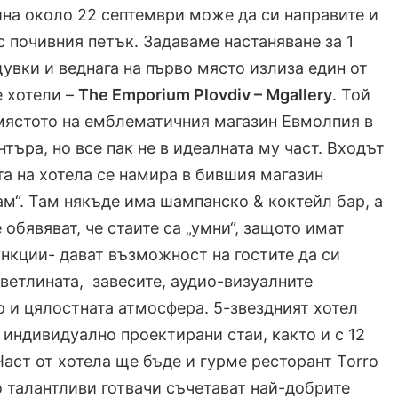
ина около 22 септември може да си направите и
с почивния петък. Задаваме настаняване за 1
щувки и веднага на първо място излиза един от
 хотели –
The Emporium Plovdiv – Mgallery
. Той
мястото на емблематичния магазин Евмолпия в
нтъра, но все пак не в идеалната му част. Входът
а на хотела се намира в бившия магазин
ам“. Там някъде има шампанско & коктейл бар, а
 обявяват, че стаите са „умни“, защото имат
нкции- дават възможност на гостите да си
ветлината, завесите, аудио-визуалните
о и цялостната атмосфера. 5-звездният хотел
1 индивидуално проектирани стаи, както и с 12
Част от хотела ще бъде и гурме ресторант Torro
о талантливи готвачи съчетават най-добрите