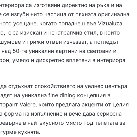
нтериора са изготвяни директно на ръка и на
не се изгуби нито частица от тяхната оригинална
ното усещане, когато попаднеш във Vizualuza
о, е за изискан и ненатрапчив стил, в който
шумове и грижи отвън изчезват, а погледът
 над 50-те уникални картини на световни и
ори, умело и дискретно вплетени в интериора
 да отдъхнат спокойствието на уелнес центъра
адят на уникална fine dining концепция в
торант Valere, който предлага акценти от целия
а форма на изпълнение и вече дава сериозна
превърне в най-вкусното място под тепетата за
 гурме кухнята.