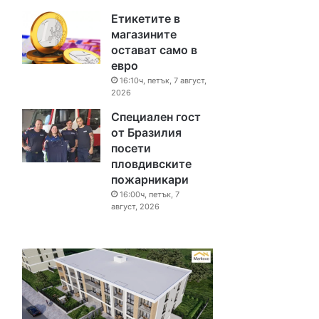
Етикетите в
магазините
остават само в
евро
16:10ч, петък, 7 август,
2026
Специален гост
от Бразилия
посети
пловдивските
пожарникари
16:00ч, петък, 7
август, 2026