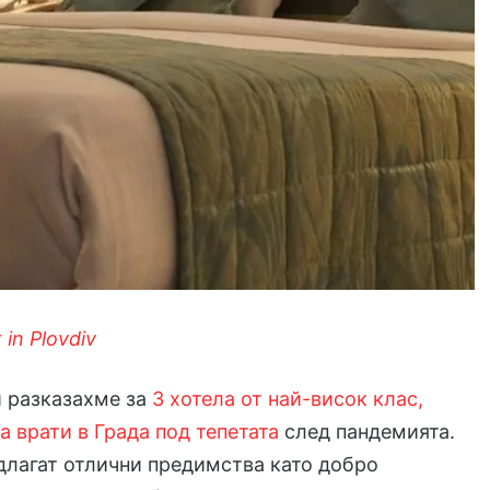
 in Plovdiv
и разказахме за
3 хотела от най-висок клас,
а врати в Града под тепетата
след пандемията.
длагат отлични предимства като добро