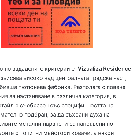
о по зададените критерии е
Vizualiza Residence
 извисява високо над централната градска част,
 бивша тютюнева фабрика. Разполага с повече
ия за настаняване в различна категория, в
етайл е съобразен със специфичността на
имателно подбран, за да съхрани духа на
сивите метални парапети са направени по
арите от опитни майстори ковачи, а някои