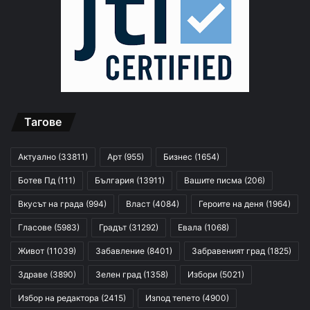
Тагове
Актуално
(33811)
Арт
(955)
Бизнес
(1654)
Ботев Пд
(111)
България
(13911)
Вашите писма
(206)
Вкусът на града
(994)
Власт
(4084)
Героите на деня
(1964)
Гласове
(5983)
Градът
(31292)
Евала
(1068)
Живот
(11039)
Забавление
(8401)
Забравеният град
(1825)
Здраве
(3890)
Зелен град
(1358)
Избори
(5021)
Избор на редактора
(2415)
Изпод тепето
(4900)