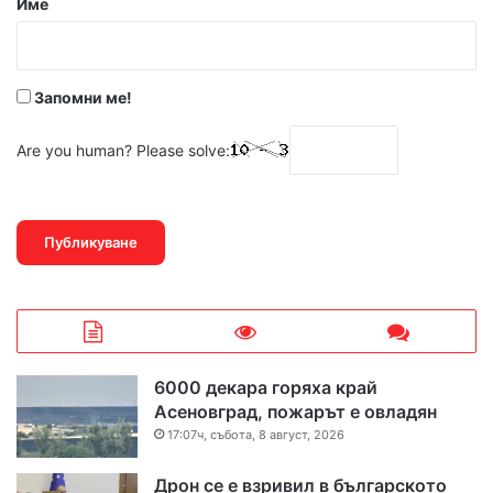
Име
:
*
Запомни ме!
Are you human? Please solve:
6000 декара горяха край
Асеновград, пожарът е овладян
17:07ч, събота, 8 август, 2026
Дрон се е взривил в българското