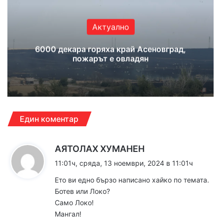
Актуално
6000 декара горяха край Асеновград,
пожарът е овладян
Един коментар
к
АЯТОЛАХ ХУМАНЕН
а
11:01ч, сряда, 13 ноември, 2024 в 11:01ч
з
Ето ви едно бързо написано хайко по темата.
а
Ботев или Локо?
:
Само Локо!
Мангал!