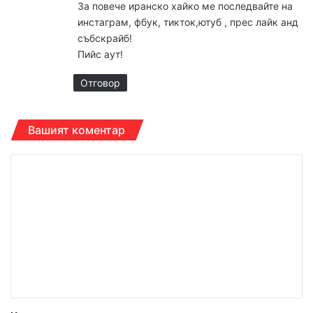
За повече иранско хайко ме последвайте на
инстаграм, фбук, тикток,ютуб , прес лайк анд
събскрайб!
Пийс аут!
Отговор
Вашият коментар
К
о
м
е
н
т
а
р