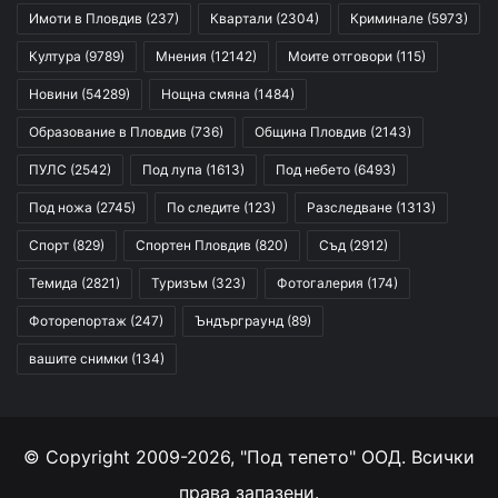
Имоти в Пловдив
(237)
Квартали
(2304)
Криминале
(5973)
Култура
(9789)
Мнения
(12142)
Моите отговори
(115)
Новини
(54289)
Нощна смяна
(1484)
Образование в Пловдив
(736)
Община Пловдив
(2143)
ПУЛС
(2542)
Под лупа
(1613)
Под небето
(6493)
Под ножа
(2745)
По следите
(123)
Разследване
(1313)
Спорт
(829)
Спортен Пловдив
(820)
Съд
(2912)
Темида
(2821)
Туризъм
(323)
Фотогалерия
(174)
Фоторепортаж
(247)
Ъндърграунд
(89)
вашите снимки
(134)
© Copyright 2009-2026, "Под тепето" ООД. Всички
права запазени.