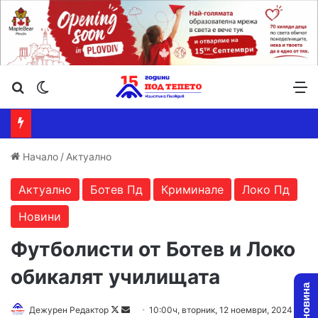
Търсене ...
Switch skin
М
Начало
/
Актуално
Актуално
Ботев Пд
Криминале
Локо Пд
Новини
Футболисти от Ботев и Локо
обикалят училищата
Follow
Send
Дежурен Редактор
10:00ч, вторник, 12 ноември, 2024