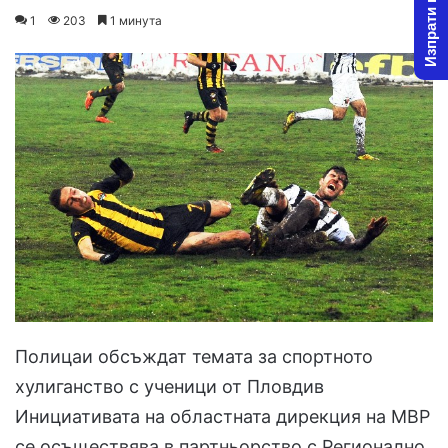
Изпрати новина
on
an
1
203
1 минута
X
email
Полицаи обсъждат темата за спортното
хулиганство с ученици от Пловдив
Инициативата на областната дирекция на МВР
се осъществява в партньорство с Регионално