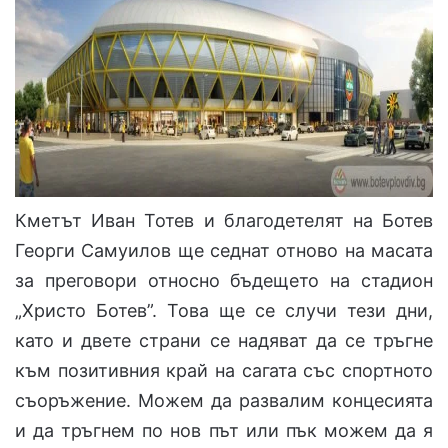
Кметът Иван Тотев и благодетелят на Ботев
Георги Самуилов ще седнат отново на масата
за преговори относно бъдещето на стадион
„Христо Ботев”. Това ще се случи тези дни,
като и двете страни се надяват да се тръгне
към позитивния край на сагата със спортното
съоръжение. Можем да развалим концесията
и да тръгнем по нов път или пък можем да я