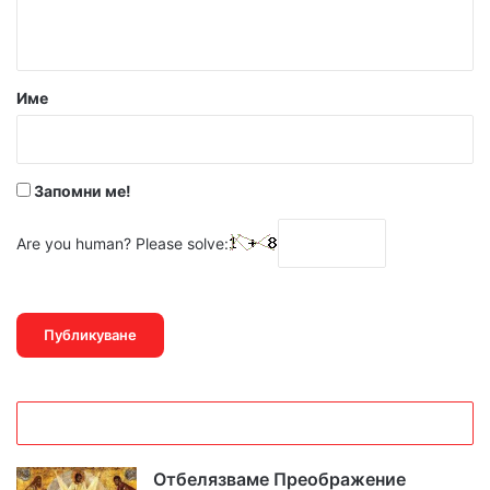
т
а
р
Име
:
*
Запомни ме!
Are you human? Please solve:
Отбелязваме Преображение