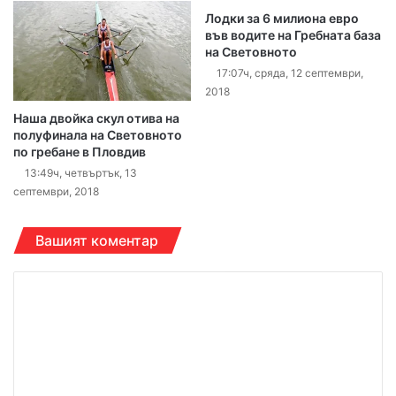
Лодки за 6 милиона евро
във водите на Гребната база
на Световното
17:07ч, сряда, 12 септември,
2018
Наша двойка скул отива на
полуфинала на Световното
по гребане в Пловдив
13:49ч, четвъртък, 13
септември, 2018
Вашият коментар
К
о
м
е
н