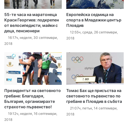
55-те часа на маратонеца
Европейска седмица на
Краси Георгиев: подкрепен
спорта в Младежки център
от велосипедисти, майки с
Пловдив
деца, пенсионери
12:55ч, сряда, 26 септември,
16:17ч, неделя, 30 септември,
2018
2018
Президентът на световното
Томас Бах ще присъства на
гребане: Благодаря,
световното първенство по
България, организирахте
гребане в Пловдив в събота
страхотно първенство!
21:07ч, петък, 14 септември,
19:12ч, неделя, 16 септември,
2018
2018