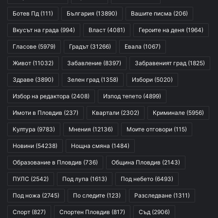
Ботев Пд
(111)
България
(13890)
Вашите писма
(206)
Вкусът на града
(994)
Власт
(4081)
Героите на деня
(1964)
Гласове
(5979)
Градът
(31266)
Евала
(1067)
Живот
(11032)
Забавление
(8397)
Забравеният град
(1825)
Здраве
(3890)
Зелен град
(1358)
Избори
(5020)
Избор на редактора
(2408)
Изпод тепето
(4899)
Имоти в Пловдив
(237)
Квартали
(2302)
Криминале
(5956)
Култура
(9783)
Мнения
(12136)
Моите отговори
(115)
Новини
(54238)
Нощна смяна
(1484)
Образование в Пловдив
(736)
Община Пловдив
(2143)
ПУЛС
(2542)
Под лупа
(1613)
Под небето
(6493)
Под ножа
(2745)
По следите
(123)
Разследване
(1311)
Спорт
(827)
Спортен Пловдив
(817)
Съд
(2906)