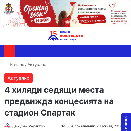
Търсене ...
Switch skin
М
Начало
/
Актуално
Актуално
4 хиляди седящи места
предвижда концесията на
стадион Спартак
Дежурен Редактор
F
S
14:50ч, понеделник, 23 април, 2018