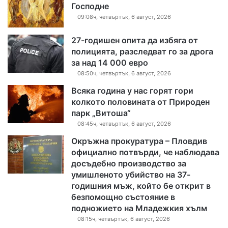
Господне
09:08ч, четвъртък, 6 август, 2026
27-годишен опита да избяга от
полицията, разследват го за дрога
за над 14 000 евро
08:50ч, четвъртък, 6 август, 2026
Всяка година у нас горят гори
колкото половината от Природен
парк „Витоша“
08:45ч, четвъртък, 6 август, 2026
Окръжна прокуратура – Пловдив
официално потвърди, че наблюдава
досъдебно производство за
умишленото убийство на 37-
годишния мъж, който бе открит в
безпомощно състояние в
подножието на Младежкия хълм
08:15ч, четвъртък, 6 август, 2026