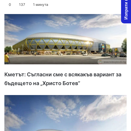
Изпрати новина
o
e
0
137
1 минута
l
n
l
d
o
a
w
n
o
e
n
m
X
a
i
l
Кметът: Съгласни сме с всякакъв вариант за
бъдещето на „Христо Ботев”