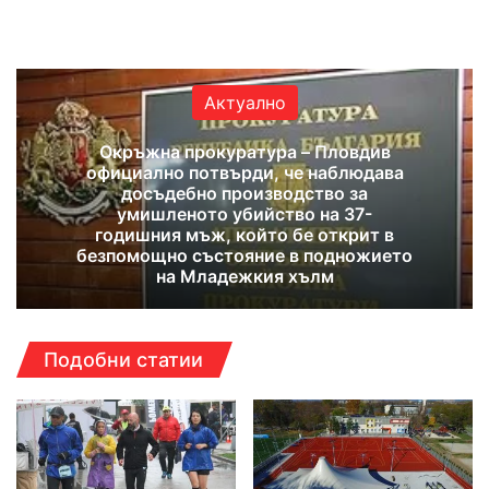
We
Fa
X
Yo
Ins
bsi
ce
uT
tag
te
bo
ub
ra
ok
e
m
Актуално
Окръжна прокуратура – Пловдив
официално потвърди, че наблюдава
досъдебно производство за
умишленото убийство на 37-
годишния мъж, който бе открит в
безпомощно състояние в подножието
на Младежкия хълм
Подобни статии