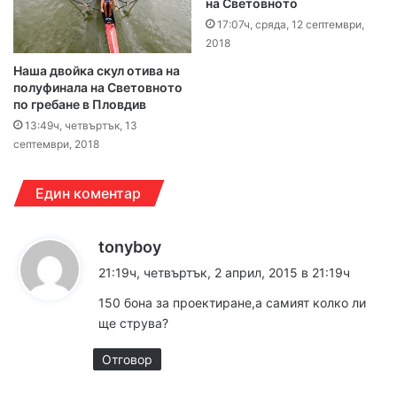
на Световното
17:07ч, сряда, 12 септември,
2018
Наша двойка скул отива на
полуфинала на Световното
по гребане в Пловдив
13:49ч, четвъртък, 13
септември, 2018
Един коментар
к
tonyboy
а
21:19ч, четвъртък, 2 април, 2015 в 21:19ч
з
150 бона за проектиране,а самият колко ли
а
ще струва?
:
Отговор