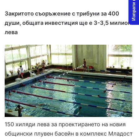
Изпрати новина
l
d
Закритото съоръжение с трибуни за 400
o
a
w
n
души, общата инвестиция ще е 3-3,5 милиона
o
e
лева
n
m
X
a
i
l
150 хиляди лева за проектирането на новия
общински плувен басейн в комплекс Младост