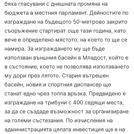
бяха гласувани с днешната промяна на
бюджета в местния парламент. Дейностите по
изграждане на бъдещото 50-метрово закрито
съоръжение стартират още тази година, като
вече е определено мястото, на което то ще се
намира. За изграждането му ще бъде
използван външния басейн в Младост, който е
в състояние, което не позволява използването
му дори през лятото. Стария вътрешен
басейн, новия и спортния диспансер ще
станат едно чрез топла връзка. Предвидено е
изграждане на трибуни с 400 седящи места,
за да се създаде възможност за организиране
на големи състезания. По изчисления на
администрацията цялата инвестиция ще е на