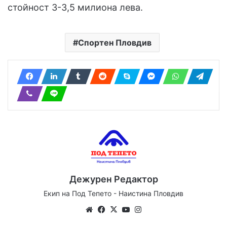
стойност 3-3,5 милиона лева.
Спортен Пловдив
Дежурен Редактор
Екип на Под Тепето - Наистина Пловдив
We
Fa
X
Yo
Ins
bsi
ce
uT
tag