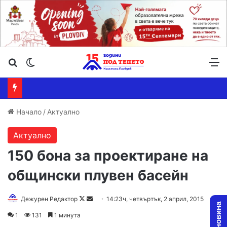
Търсене ...
Switch skin
М
Начало
/
Актуално
Актуално
150 бона за проектиране на
общински плувен басейн
Дежурен Редактор
F
S
14:23ч, четвъртък, 2 април, 2015
o
e
1
131
1 минута
l
n