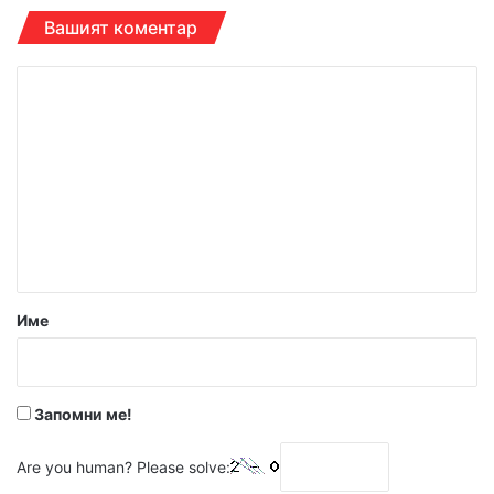
Вашият коментар
К
о
м
е
н
т
а
р
Име
:
*
Запомни ме!
Are you human? Please solve: