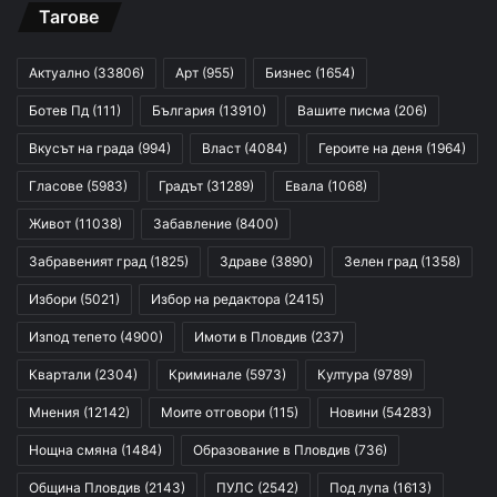
Тагове
Актуално
(33806)
Арт
(955)
Бизнес
(1654)
Ботев Пд
(111)
България
(13910)
Вашите писма
(206)
Вкусът на града
(994)
Власт
(4084)
Героите на деня
(1964)
Гласове
(5983)
Градът
(31289)
Евала
(1068)
Живот
(11038)
Забавление
(8400)
Забравеният град
(1825)
Здраве
(3890)
Зелен град
(1358)
Избори
(5021)
Избор на редактора
(2415)
Изпод тепето
(4900)
Имоти в Пловдив
(237)
Квартали
(2304)
Криминале
(5973)
Култура
(9789)
Мнения
(12142)
Моите отговори
(115)
Новини
(54283)
Нощна смяна
(1484)
Образование в Пловдив
(736)
Община Пловдив
(2143)
ПУЛС
(2542)
Под лупа
(1613)