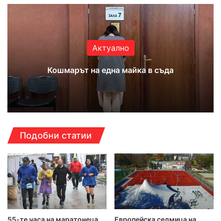
te
bo
ub
ra
ok
e
m
Актуално
Кошмарът на една майка в съда
Подобни статии
55-те часа на маратонеца
Европейска седмица на