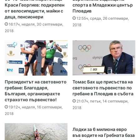
Краси Георгиев: подкрепен
спорта в Младежки център
от велосипедисти, майки с
Пловдив
деца, пенсионери
12:55ч, сряда, 26 септември,
16:17ч, неделя, 30 септември,
2018
2018
Президентът на световното
Томас Бах ще присъства на
гребане: Благодаря,
световното първенство по
България, организирахте
гребане в Пловдив в събота
страхотно първенство!
21:07ч, петък, 14 септември,
19:12ч, неделя, 16 септември,
2018
2018
Лодки за 6 милиона евро
във водите на Гребната база