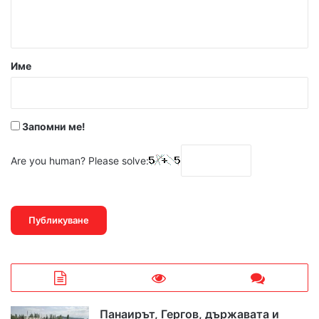
т
а
р
Име
:
*
Запомни ме!
Are you human? Please solve:
Панаирът, Гергов, държавата и