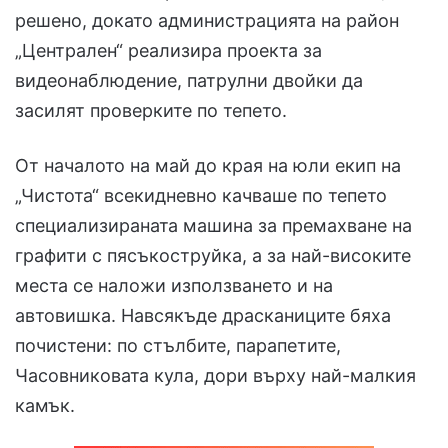
решено, докато администрацията на район
„Централен“ реализира проекта за
видеонаблюдение, патрулни двойки да
засилят проверките по тепето.
От началото на май до края на юли екип на
„Чистота“ всекидневно качваше по тепето
специализираната машина за премахване на
графити с пясъкоструйка, а за най-високите
места се наложи използването и на
автовишка. Навсякъде драсканиците бяха
почистени: по стълбите, парапетите,
Часовниковата кула, дори върху най-малкия
камък.