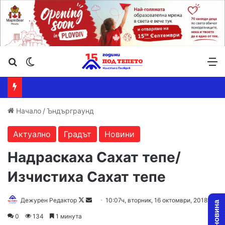
Търсене ...
Switch skin
М
Начало
/
Ъндърграунд
Актуално
Градът
Новини
Надраскаха Сахат тепе/
Изчистиха Сахат тепе
Дежурен Редактор
F
S
10:07ч, вторник, 16 октомври, 2018
o
e
0
134
1 минута
l
n