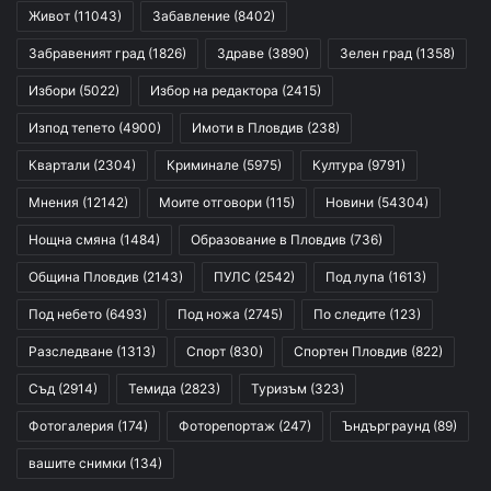
Живот
(11043)
Забавление
(8402)
Забравеният град
(1826)
Здраве
(3890)
Зелен град
(1358)
Избори
(5022)
Избор на редактора
(2415)
Изпод тепето
(4900)
Имоти в Пловдив
(238)
Квартали
(2304)
Криминале
(5975)
Култура
(9791)
Мнения
(12142)
Моите отговори
(115)
Новини
(54304)
Нощна смяна
(1484)
Образование в Пловдив
(736)
Община Пловдив
(2143)
ПУЛС
(2542)
Под лупа
(1613)
Под небето
(6493)
Под ножа
(2745)
По следите
(123)
Разследване
(1313)
Спорт
(830)
Спортен Пловдив
(822)
Съд
(2914)
Темида
(2823)
Туризъм
(323)
Фотогалерия
(174)
Фоторепортаж
(247)
Ъндърграунд
(89)
вашите снимки
(134)