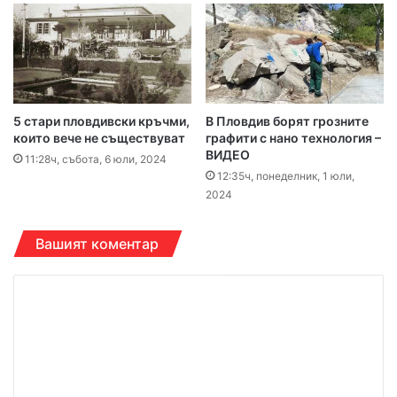
5 стари пловдивски кръчми,
В Пловдив борят грозните
които вече не съществуват
графити с нано технология –
ВИДЕО
11:28ч, събота, 6 юли, 2024
12:35ч, понеделник, 1 юли,
2024
Вашият коментар
К
о
м
е
н