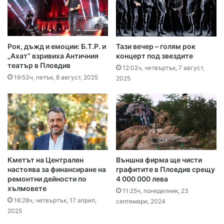
Рок, дъжд и емоции: Б.Т.Р. и
Тази вечер – голям рок
„Ахат“ взривиха Античния
концерт под звездите
театър в Пловдив
12:02ч, четвъртък, 7 август,
19:53ч, петък, 8 август, 2025
2025
Кметът на Централен
Външна фирма ще чисти
настоява за финансиране на
графитите в Пловдив срещу
ремонтни дейности по
4 000 000 лева
хълмовете
11:25ч, понеделник, 23
16:28ч, четвъртък, 17 април,
септември, 2024
2025