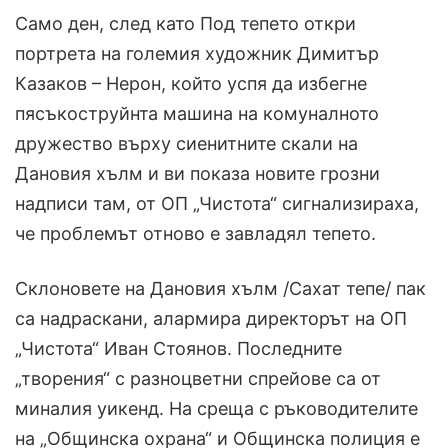
Само ден, след като Под тепето откри
портрета на големия художник Димитър
Казаков – Нерон, който успя да избегне
пясъкоструйнта машина на комуналното
дружество върху сиенитните скали на
Дановия хълм и ви показа новите грозни
надписи там, от ОП „Чистота“ сигнализираха,
че проблемът отново е завладял тепето.
Склоновете на Дановия хълм /Сахат тепе/ пак
са надраскани, алармира директорът на ОП
„Чистота“ Иван Стоянов. Последните
„творения“ с разноцветни спрейове са от
миналия уикенд. На среща с ръководителите
на „Общинска охрана“ и Общинска полиция е