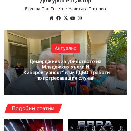
Дежурен Редактор
Екип на Под Тепето - Наистина Пловдив
We
Fa
X
Yo
Ins
bsi
ce
uT
tag
te
bo
ub
ra
ok
e
m
Актуално
Демерджиев за убийството на
Младежкия хълм: И
„Киберсигурност“ към ГДБОП работи
по потресаващия случай
Подобни статии