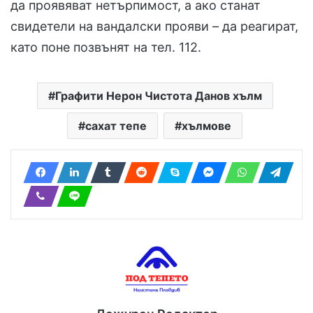
да проявяват нетърпимост, а ако станат
свидетели на вандалски прояви – да реагират,
като поне позвънят на тел. 112.
Графити Нерон Чистота Данов хълм
сахат тепе
хълмове