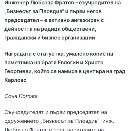
Инженер Любозар Фратев – съучредител на
„Бизнесът за Пловдив“ и първи негов
председател – е активно ангажиран с
дейността на редица обществени,
граждански и бизнес организации
Наградата е статуетка, умалено копие на
паметника на братя Евлогий и Христо
Георгиеви, който се намира в центъра на град
Карлово
Соня Попова
Съучредителят и първи председател на
сдружението „Бизнесът за Пловдив“ инж.
Любозар Фратев е сред носителите на