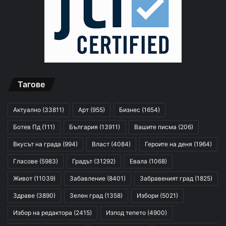
Тагове
Актуално
(33811)
Арт
(955)
Бизнес
(1654)
Ботев Пд
(111)
България
(13911)
Вашите писма
(206)
Вкусът на града
(994)
Власт
(4084)
Героите на деня
(1964)
Гласове
(5983)
Градът
(31292)
Евала
(1068)
Живот
(11039)
Забавление
(8401)
Забравеният град
(1825)
Здраве
(3890)
Зелен град
(1358)
Избори
(5021)
Избор на редактора
(2415)
Изпод тепето
(4900)