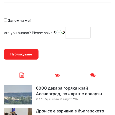
:
*
Запомни ме!
Are you human? Please solve:
6000 декара горяха край
Асеновград, пожарът е овладян
17:07ч, събота, 8 август, 2026
Дрон се е взривил в българското