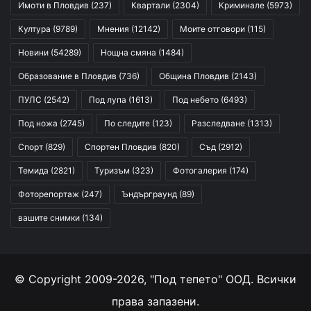
Имоти в Пловдив
(237)
Квартали
(2304)
Криминале
(5973)
Култура
(9789)
Мнения
(12142)
Моите отговори
(115)
Новини
(54289)
Нощна смяна
(1484)
Образование в Пловдив
(736)
Община Пловдив
(2143)
ПУЛС
(2542)
Под лупа
(1613)
Под небето
(6493)
Под ножа
(2745)
По следите
(123)
Разследване
(1313)
Спорт
(829)
Спортен Пловдив
(820)
Съд
(2912)
Темида
(2821)
Туризъм
(323)
Фотогалерия
(174)
Фоторепортаж
(247)
Ъндърграунд
(89)
вашите снимки
(134)
© Copyright 2009-2026, "Под тепето" ООД. Всички
права запазени.