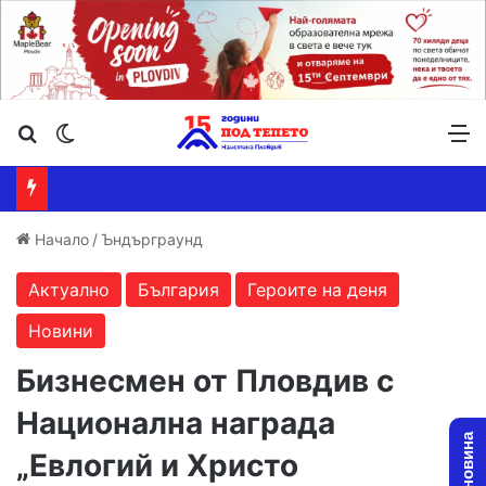
Търсене ...
Switch skin
М
Начало
/
Ъндърграунд
Актуално
България
Героите на деня
Новини
Бизнесмен от Пловдив с
Национална награда
„Евлогий и Христо