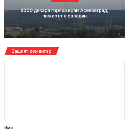
6000 декара горяха край Асеновград,
пожарът е овладян
Вашият коментар
К
о
м
е
н
т
а
р
Име