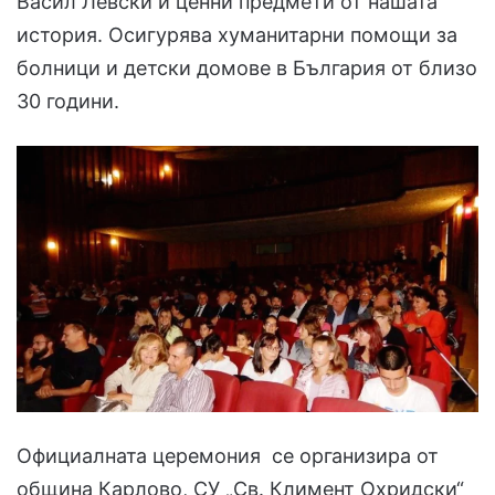
Васил Левски и ценни предмети от нашата
история. Осигурява хуманитарни помощи за
болници и детски домове в България от близо
30 години.
Официалната церемония се организира от
община Карлово, СУ „Св. Климент Охридски“