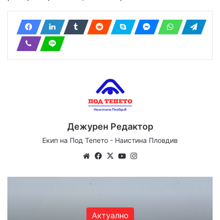
Дежурен Редактор
Екип на Под Тепето - Наистина Пловдив
We
Fa
X
Yo
Ins
bsi
ce
uT
tag
te
bo
ub
ra
ok
e
m
Актуално