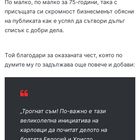
По малко, по малко за 75-години, така с
присъщата си скромност бизнесменът обясни
на публиката как е успял да сътвори дълъг
списък с добри дела.
Той благодари за оказаната чест, която по
думите му го задължава още повече и добави:
„Трогнат съм! По-важно е тази
великолепна инициатива на
карловци да почитат делото на
братята Евлогий и Христо