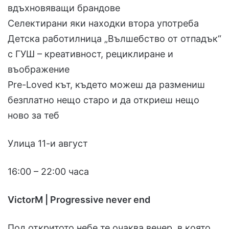
вдъхновяващи брандове
Селектирани яки находки втора употреба
Детска работилница „Вълшебство от отпадък“
с ГУШ – креативност, рециклиране и
въображение
Pre-Loved кът, където можеш да размениш
безплатно нещо старо и да откриеш нещо
ново за теб
Улица 11-и август
16:00 – 22:00 часа
VictorM | Progressive never end
Под откритото небе те очаква вечер, в която