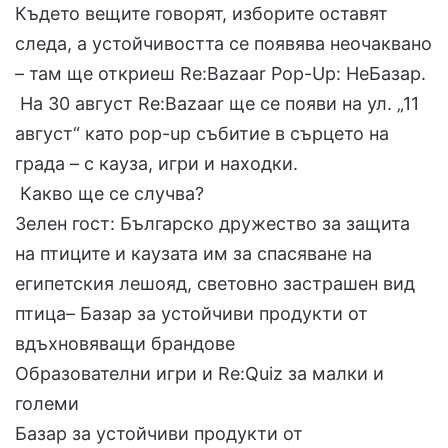
Където вещите говорят, изборите оставят
следа, а устойчивостта се появява неочаквано
– там ще откриеш Re:Bazaar Pop-Up: НеБазар.
На 30 август Re:Bazaar ще се появи на ул. „11
август“ като pop-up събитие в сърцето на
града – с кауза, игри и находки.
Какво ще се случва?
Зелен гост: Българско дружество за защита
на птиците и каузата им за спасяване на
египетския лешояд, световно застрашен вид
птица– Базар за устойчиви продукти от
вдъхновяващи брандове
Образователни игри и Re:Quiz за малки и
големи
Базар за устойчиви продукти от