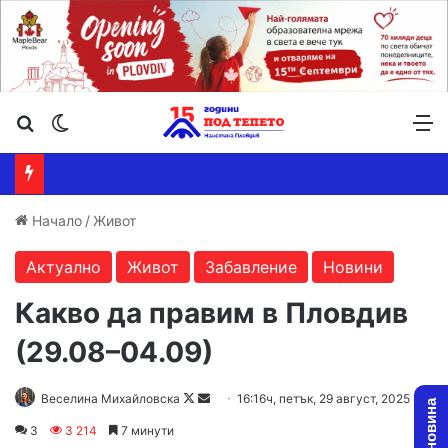
Търсене ...
Switch skin
М
Начало
/
Живот
Актуално
Живот
Забавление
Новини
Какво да правим в Пловдив
(29.08–04.09)
Follow
Send
Веселина Михайловска
16:16ч, петък, 29 август, 2025
on
an
3
3 214
7 минути
X
email