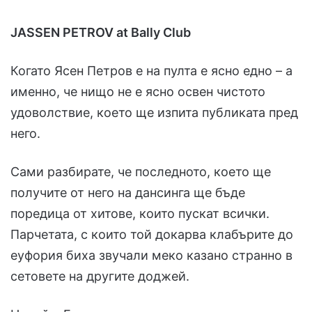
JASSEN PETROV at Bally Club
Когато Ясен Петров е на пулта е ясно едно – а
именно, че нищо не е ясно освен чистото
удоволствие, което ще изпита публиката пред
него.
Сами разбирате, че последното, което ще
получите от него на дансинга ще бъде
поредица от хитове, които пускат всички.
Парчетата, с които той докарва клабърите до
еуфория биха звучали меко казано странно в
сетовете на другите доджей.