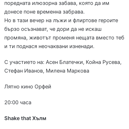
поредната илюзорна забава, която да им
донесе поне временна забрава.
Но в тази вечер на лъжи и флиртове героите
бързо осъзнават, че дори да не искаш
промяна, животът променя нещата вместо теб
и ти поднася неочаквани изненади.
С участието на: Асен Блатечки, Койна Русева,
Стефан Иванов, Милена Маркова
Лятно кино Орфей
20:00 часа
Shake that Хълм