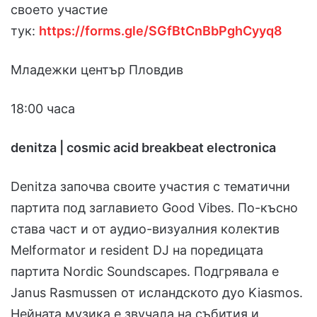
своето участие
тук:
https://forms.gle/SGfBtCnBbPghCyyq8
Младежки център Пловдив
18:00 часа
denitza | cosmic acid breakbeat electronica
Denitza започва своите участия с тематични
партита под заглавието Good Vibes. По-късно
става част и от аудио-визуалния колектив
Melformator и resident DJ на поредицата
партита Nordic Soundscapes. Подгрявала е
Janus Rasmussen от исландското дуо Kiasmos.
Нейната музика е звучала на събития и