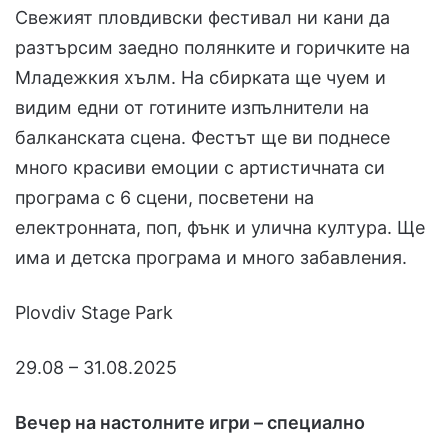
Свежият пловдивски фестивал ни кани да
разтърсим заедно полянките и горичките нa
Младежкия хълм. На сбирката ще чуем и
видим едни от готините изпълнители на
балканската сцена. Фестът ще ви поднесе
много красиви емоции с артистичната си
програма с 6 сцени, посветени на
електронната, поп, фънк и улична култура. Ще
има и детска програма и много забавления.
Plovdiv Stage Park
29.08 – 31.08.2025
Вечер на настолните игри – специално