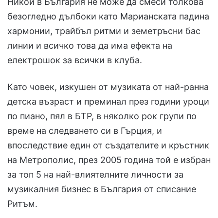
Никой в България не може да смеси толкова
безогледно дълбоки като Марианската падина
хармонии, трайбъл ритми и земетръсни бас
линии и всичко това да има ефекта на
електрошок за всички в клуба.
Като човек, изкушен от музиката от най-ранна
детска възраст и преминал през години уроци
по пиано, пял в БТР, в няколко рок групи по
време на следването си в Гърция, и
впоследствие един от създателите и кръстник
на Метрополис, през 2005 година той е избран
за топ 5 на най-влиятелните личности за
музикалния бизнес в България от списание
Ритъм.