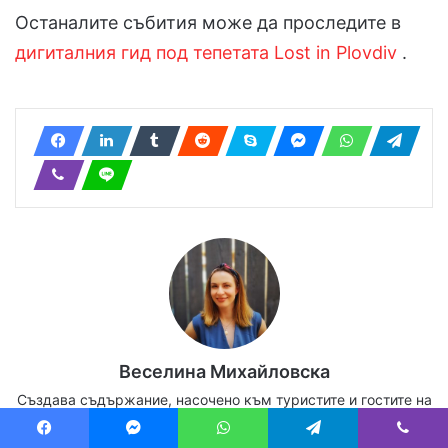
Останалите събития може да проследите в
дигиталния гид под тепетата Lost in Plovdiv
.
Веселина Михайловска
Създава съдържание, насочено към туристите и гостите на
Пловдив и…
More »
Facebook
Messenger
WhatsApp
Telegram
Viber