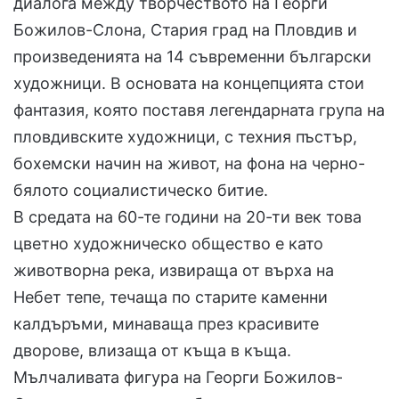
диалога между творчеството на Георги
Божилов-Слона, Стария град на Пловдив и
произведенията на 14 съвременни български
художници. В основата на концепцията стои
фантазия, която поставя легендарната група на
пловдивските художници, с техния пъстър,
бохемски начин на живот, на фона на черно-
бялото социалистическо битие.
В средата на 60-те години на 20-ти век това
цветно художническо общество е като
животворна река, извираща от върха на
Небет тепе, течаща по старите каменни
калдъръми, минаваща през красивите
дворове, влизаща от къща в къща.
Мълчаливата фигура на Георги Божилов-