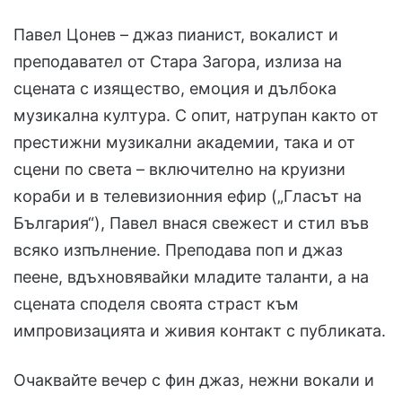
Павел Цонев – джаз пианист, вокалист и
преподавател от Стара Загора, излиза на
сцената с изящество, емоция и дълбока
музикална култура. С опит, натрупан както от
престижни музикални академии, така и от
сцени по света – включително на круизни
кораби и в телевизионния ефир („Гласът на
България“), Павел внася свежест и стил във
всяко изпълнение. Преподава поп и джаз
пеене, вдъхновявайки младите таланти, а на
сцената споделя своята страст към
импровизацията и живия контакт с публиката.
Очаквайте вечер с фин джаз, нежни вокали и