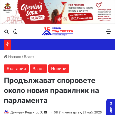
Търсене ...
Switch skin
М
Начало
/
Власт
България
Власт
Новини
Продължават споровете
около новия правилник на
парламента
Follow
Send
Дежурен Редактор
08:21ч, четвъртък, 21 май, 2026