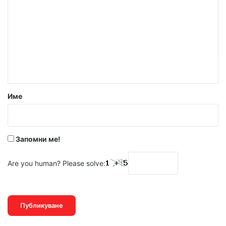
о
м
е
н
т
а
р
Име
:
*
Запомни ме!
Are you human? Please solve: