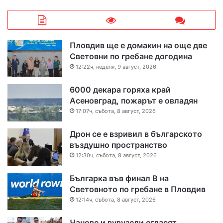
Пловдив ще е домакин на още две
Световни по гребане догодина
12:22ч, неделя, 9 август, 2026
6000 декара горяха край
Асеновград, пожарът е овладян
17:07ч, събота, 8 август, 2026
Дрон се е взривил в българското
въздушно пространство
12:30ч, събота, 8 август, 2026
Българка във финал B на
Световното по гребане в Пловдив
12:14ч, събота, 8 август, 2026
Чанове и вувузели огласят