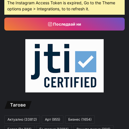
The Instagram Access Token is expired, Go to the Theme
options page > Integrations, to to refresh it.
Последвай ни
Тагове
Актуално
(33812)
Арт
(955)
Бизнес
(1654)