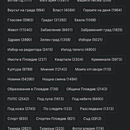
Ботев Пд
(111)
България
(13911)
Вашите писма
(206)
Вкусът на града
(994)
Власт
(4084)
Героите на деня
(1964)
Гласове
(5983)
Градът
(31292)
Евала
(1068)
Живот
(11040)
Забавление
(8401)
Забравеният град
(1825)
Здраве
(3890)
Зелен град
(1358)
Избори
(5021)
Избор на редактора
(2415)
Изпод тепето
(4900)
Имоти в Пловдив
(237)
Квартали
(2304)
Криминале
(5973)
Култура
(9789)
Мнения
(12142)
Моите отговори
(115)
Новини
(54290)
Нощна смяна
(1484)
Образование в Пловдив
(736)
Община Пловдив
(2143)
ПУЛС
(2542)
Под лупа
(1613)
Под небето
(6493)
Под ножа
(2745)
По следите
(123)
Разследване
(1313)
Спорт
(830)
Спортен Пловдив
(821)
Съд
(2912)
Темида
(2821)
Туризъм
(323)
Фотогалерия
(174)