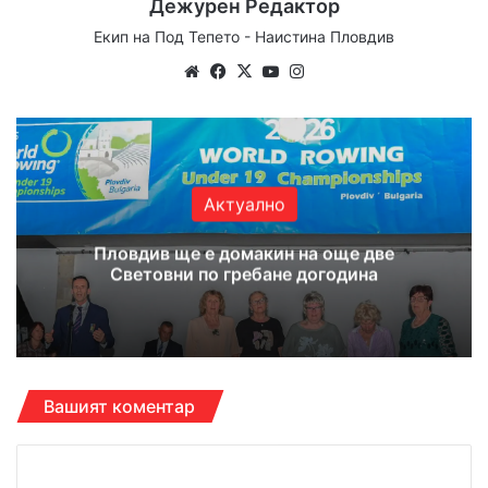
Дежурен Редактор
Екип на Под Тепето - Наистина Пловдив
Website
Facebook
X
YouTube
Instagram
Актуално
Пловдив ще е домакин на още две
Световни по гребане догодина
Вашият коментар
К