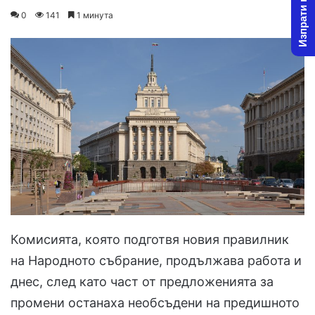
Изпрати новина
on
an
0
141
1 минута
X
email
Комисията, която подготвя новия правилник
на Народното събрание, продължава работа и
днес, след като част от предложенията за
промени останаха необсъдени на предишното