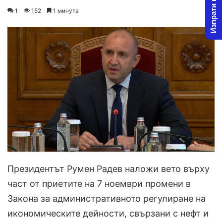
Изпрати новина
on
an
1
152
1 минута
X
email
Президентът Румен Радев наложи вето върху
част от приетите на 7 ноември промени в
Закона за административното регулиране на
икономическите дейности, свързани с нефт и