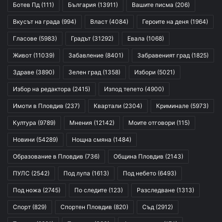
Ботев Пд
(111)
България
(13911)
Вашите писма
(206)
Вкусът на града
(994)
Власт
(4084)
Героите на деня
(1964)
Гласове
(5983)
Градът
(31292)
Евала
(1068)
Живот
(11039)
Забавление
(8401)
Забравеният град
(1825)
Здраве
(3890)
Зелен град
(1358)
Избори
(5021)
Избор на редактора
(2415)
Изпод тепето
(4900)
Имоти в Пловдив
(237)
Квартали
(2304)
Криминале
(5973)
Култура
(9789)
Мнения
(12142)
Моите отговори
(115)
Новини
(54289)
Нощна смяна
(1484)
Образование в Пловдив
(736)
Община Пловдив
(2143)
ПУЛС
(2542)
Под лупа
(1613)
Под небето
(6493)
Под ножа
(2745)
По следите
(123)
Разследване
(1313)
Спорт
(829)
Спортен Пловдив
(820)
Съд
(2912)