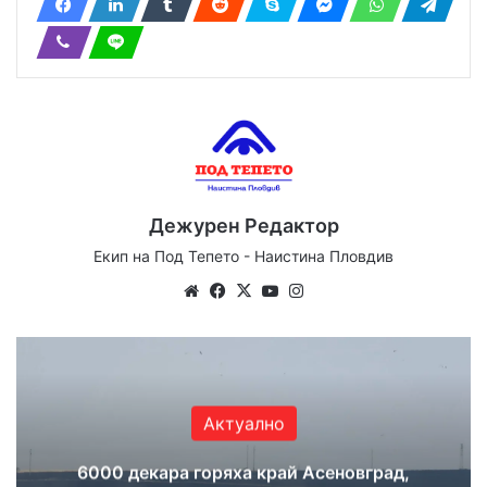
Дежурен Редактор
Екип на Под Тепето - Наистина Пловдив
Website
Facebook
X
YouTube
Instagram
Актуално
6000 декара горяха край Асеновград,