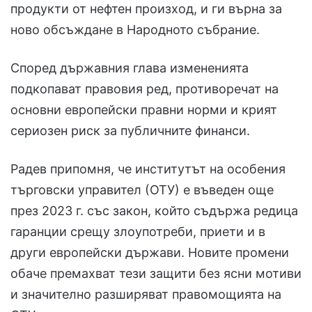
продукти от нефтен произход, и ги върна за
ново обсъждане в Народното събрание.
Според държавния глава измененията
подкопават правовия ред, противоречат на
основни европейски правни норми и крият
сериозен риск за публичните финанси.
Радев припомня, че институтът на особения
търговски управител (ОТУ) е въведен още
през 2023 г. със закон, който съдържа редица
гаранции срещу злоупотреби, приети и в
други европейски държави. Новите промени
обаче премахват тези защити без ясни мотиви
и значително разширяват правомощията на