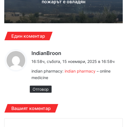
пожарът е овладян
Един коментар
к
IndianBroon
а
16:58ч, събота, 15 ноември, 2025 в 16:58ч
з
indian pharmacy:
indian pharmacy
– online
а
medicine
:
Отговор
Вашият коментар
К