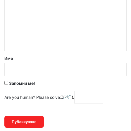
о
м
е
н
т
а
р
Име
:
*
Запомни ме!
Are you human? Please solve: