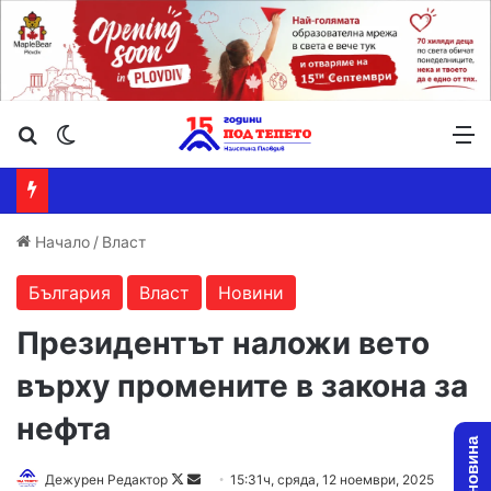
Търсене ...
Switch skin
М
Начало
/
Власт
България
Власт
Новини
Президентът наложи вето
върху промените в закона за
нефта
Follow
Send
Дежурен Редактор
15:31ч, сряда, 12 ноември, 2025