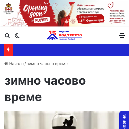
Търсене ...
Switch skin
М
Начало
/
зимно часово време
зимно часово
време