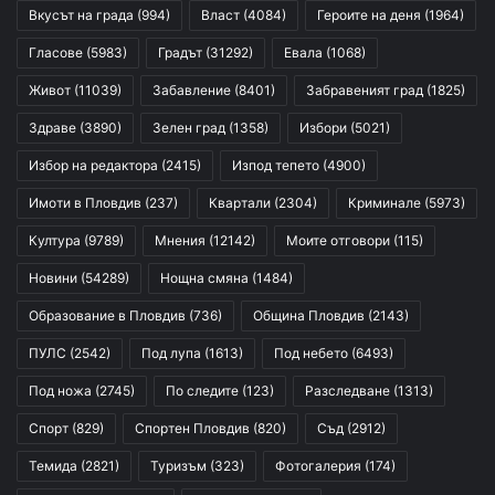
Вкусът на града
(994)
Власт
(4084)
Героите на деня
(1964)
Гласове
(5983)
Градът
(31292)
Евала
(1068)
Живот
(11039)
Забавление
(8401)
Забравеният град
(1825)
Здраве
(3890)
Зелен град
(1358)
Избори
(5021)
Избор на редактора
(2415)
Изпод тепето
(4900)
Имоти в Пловдив
(237)
Квартали
(2304)
Криминале
(5973)
Култура
(9789)
Мнения
(12142)
Моите отговори
(115)
Новини
(54289)
Нощна смяна
(1484)
Образование в Пловдив
(736)
Община Пловдив
(2143)
ПУЛС
(2542)
Под лупа
(1613)
Под небето
(6493)
Под ножа
(2745)
По следите
(123)
Разследване
(1313)
Спорт
(829)
Спортен Пловдив
(820)
Съд
(2912)
Темида
(2821)
Туризъм
(323)
Фотогалерия
(174)