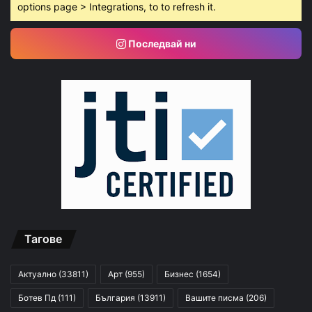
options page > Integrations, to to refresh it.
Последвай ни
Тагове
Актуално
(33811)
Арт
(955)
Бизнес
(1654)
Ботев Пд
(111)
България
(13911)
Вашите писма
(206)