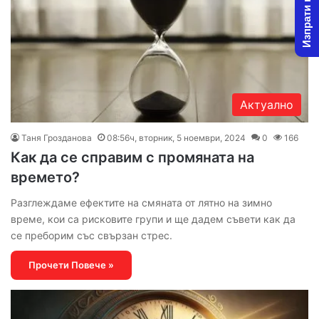
Изпрати новина
Актуално
Таня Грозданова
08:56ч, вторник, 5 ноември, 2024
0
166
Как да се справим с промяната на
времето?
Разглеждаме ефектите на смяната от лятно на зимно
време, кои са рисковите групи и ще дадем съвети как да
се преборим със свързан стрес.
Прочети Повече »