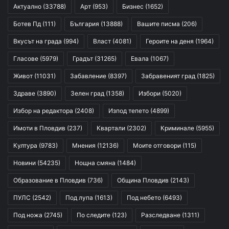
Актуално
(33788)
Арт
(953)
Бизнес
(1652)
Ботев Пд
(111)
България
(13888)
Вашите писма
(206)
Вкусът на града
(994)
Власт
(4081)
Героите на деня
(1964)
Гласове
(5979)
Градът
(31265)
Евала
(1067)
Живот
(11031)
Забавление
(8397)
Забравеният град
(1825)
Здраве
(3890)
Зелен град
(1358)
Избори
(5020)
Избор на редактора
(2408)
Изпод тепето
(4899)
Имоти в Пловдив
(237)
Квартали
(2302)
Криминале
(5955)
Култура
(9783)
Мнения
(12136)
Моите отговори
(115)
Новини
(54235)
Нощна смяна
(1484)
Образование в Пловдив
(736)
Община Пловдив
(2143)
ПУЛС
(2542)
Под лупа
(1613)
Под небето
(6493)
Под ножа
(2745)
По следите
(123)
Разследване
(1311)