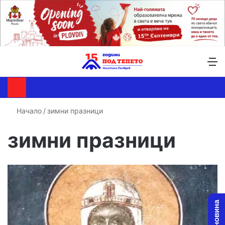
Търсене ...
Switch skin
М
Начало
/
зимни празници
зимни празници