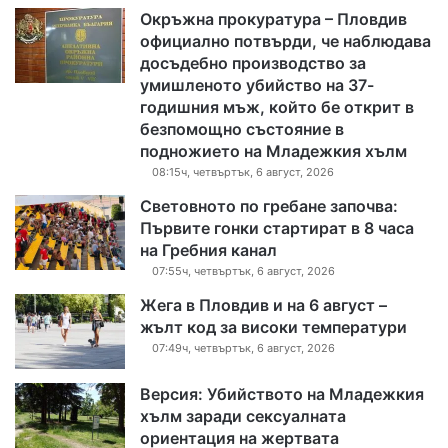
Окръжна прокуратура – Пловдив
официално потвърди, че наблюдава
досъдебно производство за
умишленото убийство на 37-
годишния мъж, който бе открит в
безпомощно състояние в
подножието на Младежкия хълм
08:15ч, четвъртък, 6 август, 2026
Световното по гребане започва:
Първите гонки стартират в 8 часа
на Гребния канал
07:55ч, четвъртък, 6 август, 2026
Жега в Пловдив и на 6 август –
жълт код за високи температури
07:49ч, четвъртък, 6 август, 2026
Версия: Убийството на Младежкия
хълм заради сексуалната
ориентация на жертвата