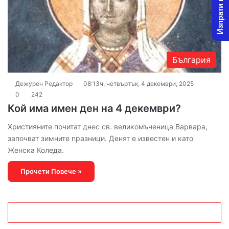
Изпрати новина
България
Дежурен Редактор
08:13ч, четвъртък, 4 декември, 2025
0
242
Кой има имен ден на 4 декември?
Християните почитат днес св. великомъченица Варвара,
започват зимните празници. Денят е известен и като
Женска Коледа.
Прочети Повече »