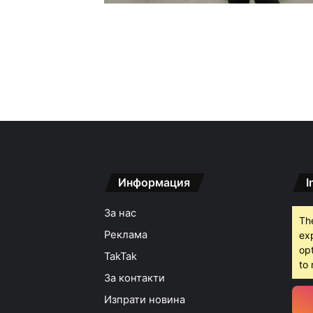
Информация
I
За нас
Th
Реклама
ex
opt
TakTak
to 
За контакти
Изпрати новина