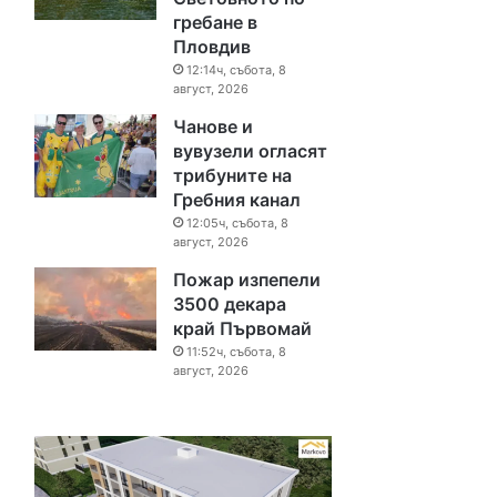
гребане в
Пловдив
12:14ч, събота, 8
август, 2026
Чанове и
вувузели огласят
трибуните на
Гребния канал
12:05ч, събота, 8
август, 2026
Пожар изпепели
3500 декара
край Първомай
11:52ч, събота, 8
август, 2026