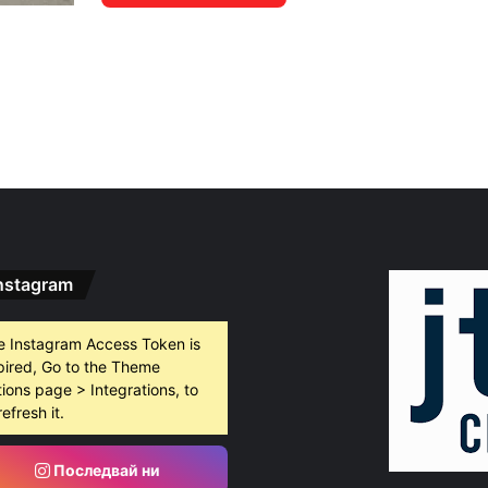
nstagram
e Instagram Access Token is
pired, Go to the Theme
ions page > Integrations, to
refresh it.
Последвай ни