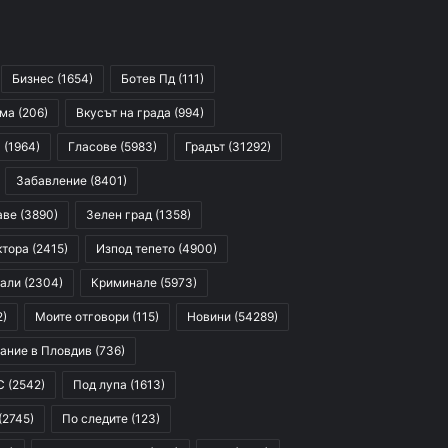
Бизнес
(1654)
Ботев Пд
(111)
сма
(206)
Вкусът на града
(994)
я
(1964)
Гласове
(5983)
Градът
(31292)
Забавление
(8401)
аве
(3890)
Зелен град
(1358)
ктора
(2415)
Изпод тепето
(4900)
али
(2304)
Криминале
(5973)
2)
Моите отговори
(115)
Новини
(54289)
ание в Пловдив
(736)
С
(2542)
Под лупа
(1613)
(2745)
По следите
(123)