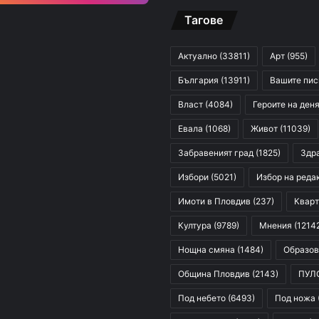
Тагове
Актуално
(33811)
Арт
(955)
България
(13911)
Вашите пи
Власт
(4084)
Героите на ден
Евала
(1068)
Живот
(11039)
Забравеният град
(1825)
Здр
Избори
(5021)
Избор на реда
Имоти в Пловдив
(237)
Кварт
Култура
(9789)
Мнения
(1214
Нощна смяна
(1484)
Образов
Община Пловдив
(2143)
ПУЛ
Под небето
(6493)
Под ножа