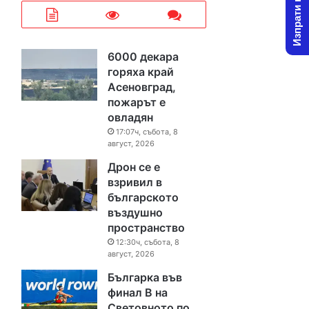
Изпрати новина
6000 декара
горяха край
Асеновград,
пожарът е
овладян
17:07ч, събота, 8
август, 2026
Дрон се е
взривил в
българското
въздушно
пространство
12:30ч, събота, 8
август, 2026
Българка във
финал B на
Световното по