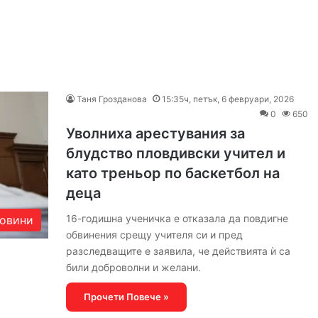
Таня Грозданова
15:35ч, петък, 6 февруари, 2026
0
650
Уволниха арестувания за
блудство пловдивски учител и
като треньор по баскетбол на
деца
16-годишна ученичка е отказала да повдигне
овини
обвинения срещу учителя си и пред
разследващите е заявила, че действията ѝ са
били доброволни и желани.
Прочети Повече »