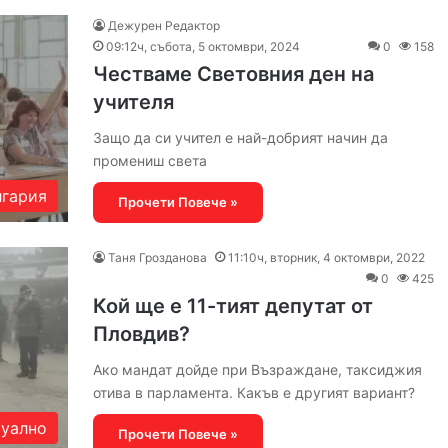
Дежурен Редактор
09:12ч, събота, 5 октомври, 2024
0
158
Честваме Световния ден на
учителя
Защо да си учител е най-добрият начин да
промениш света
гария
Прочети Повече »
Таня Грозданова
11:10ч, вторник, 4 октомври, 2022
0
425
Кой ще е 11-тият депутат от
Пловдив?
Ако мандат дойде при Възраждане, таксиджия
отива в парламента. Какъв е другият вариант?
уално
Прочети Повече »