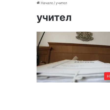
Начало
/
учител
учител
Н