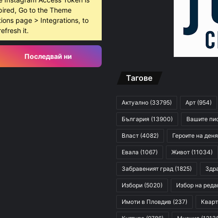
pired, Go to the Theme
ions page > Integrations, to
refresh it.
Последвай ни
Тагове
Актуално
(33795)
Арт
(954)
България
(13900)
Вашите пи
Власт
(4082)
Героите на деня
Евала
(1067)
Живот
(11034)
Забравеният град
(1825)
Здр
Избори
(5020)
Избор на реда
Имоти в Пловдив
(237)
Кварт