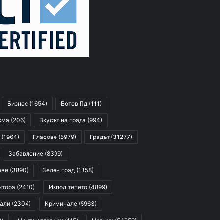
Бизнес
(1654)
Ботев Пд
(111)
сма
(206)
Вкусът на града
(994)
(1964)
Гласове
(5979)
Градът
(31277)
Забавление
(8399)
аве
(3890)
Зелен град
(1358)
ктора
(2410)
Изпод тепето
(4899)
али
(2304)
Криминале
(5963)