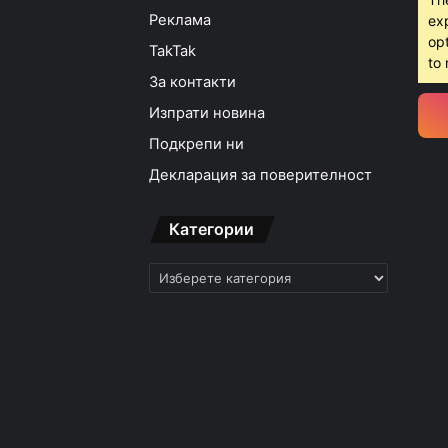
Реклама
ex
opt
TakTak
to 
За контакти
Изпрати новина
Подкрепи ни
Декларация за поверителност
Категории
Категории