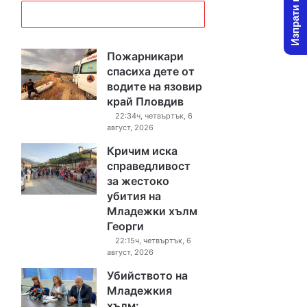
Изпрати новина
Пожарникари
спасиха дете от
водите на язовир
край Пловдив
22:34ч, четвъртък, 6
август, 2026
Кричим иска
справедливост
за жестоко
убития на
Младежки хълм
Георги
22:15ч, четвъртък, 6
август, 2026
Убийството на
Младежкия
хълм: