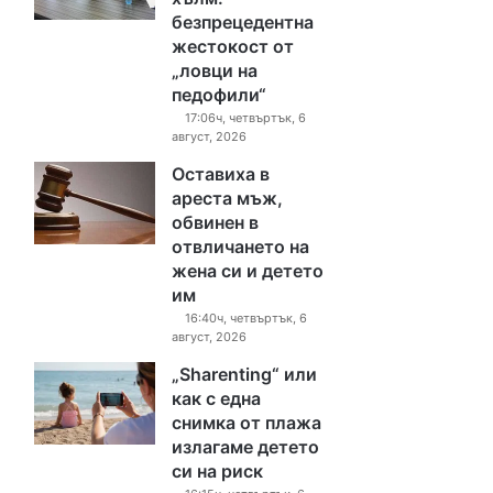
безпрецедентна
жестокост от
„ловци на
педофили“
17:06ч, четвъртък, 6
август, 2026
Оставиха в
ареста мъж,
обвинен в
отвличането на
жена си и детето
им
16:40ч, четвъртък, 6
август, 2026
„Sharenting“ или
как с една
снимка от плажа
излагаме детето
си на риск