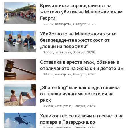
Кричим иска справедливост за
жестоко убития на Младежки хълм
Георги
22:15ч, четвъртък, 6 август, 2026
Убийството на Младежкия хълм:
безпрецедентна жестокост от
„ловци на педофили“
17:06ч, четвъртък, 6 август, 2026
Оставиха в ареста мъж, обвинен в
отвличането на жена си и детето им
16:40ч, четвъртък, 6 август, 2026
„Sharenting“ или как с една снимка
от плажа излагаме детето си на
риск
16:15ч, четвъртък, 6 август, 2026
Хеликоптер се включи в гасенето на
пожара в Пазарджишко
16:10ч, четвъртък, 6 август, 2026