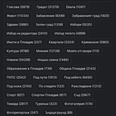
Гласове
(5979)
Градът
(31276)
Евала
(1067)
Живот
(11034)
Забавление
(8399)
Забравеният град
(1825)
Здраве
(3890)
Зелен град
(1358)
Избори
(5020)
Избор на редактора
(2410)
Изпод тепето
(4899)
Имоти в Пловдив
(237)
Квартали
(2304)
Криминале
(5963)
Култура
(9786)
Мнения
(12138)
Моите отговори
(115)
Новини
(54258)
Нощна смяна
(1484)
Образование в Пловдив
(736)
Община Пловдив
(2143)
ПУЛС
(2542)
Под лупа
(1613)
Под небето
(6493)
Под ножа
(2745)
По следите
(123)
Разследване
(1312)
Спорт
(827)
Спортен Пловдив
(817)
Съд
(2907)
Темида
(2817)
Туризъм
(323)
Фотогалерия
(174)
Фоторепортаж
(247)
Ъндърграунд
(89)