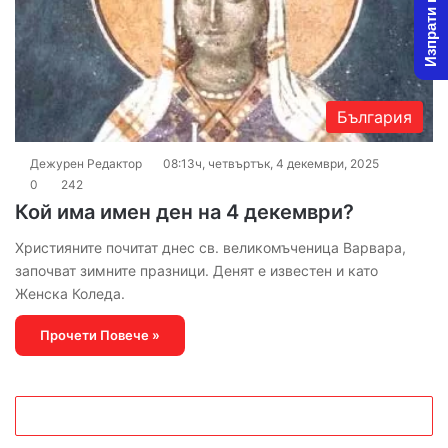
Изпрати новина
България
Дежурен Редактор
08:13ч, четвъртък, 4 декември, 2025
0
242
Кой има имен ден на 4 декември?
Християните почитат днес св. великомъченица Варвара,
започват зимните празници. Денят е известен и като
Женска Коледа.
Прочети Повече »