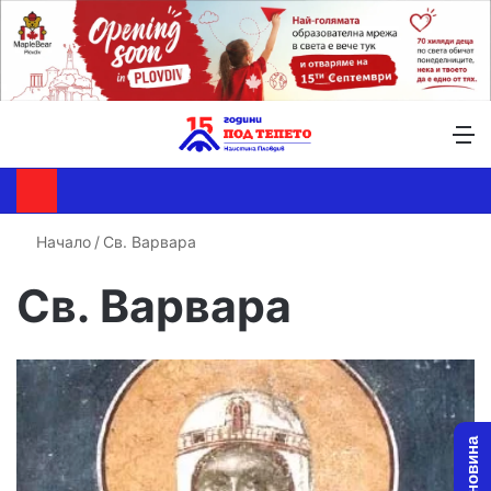
Търсене ...
Switch skin
М
Начало
/
Св. Варвара
Св. Варвара