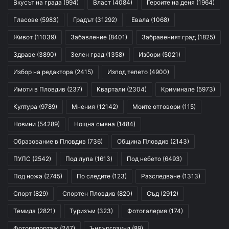
Вкусът на града
(994)
Власт
(4084)
Героите на деня
(1964)
Гласове
(5983)
Градът
(31292)
Евала
(1068)
Живот
(11039)
Забавление
(8401)
Забравеният град
(1825)
Здраве
(3890)
Зелен град
(1358)
Избори
(5021)
Избор на редактора
(2415)
Изпод тепето
(4900)
Имоти в Пловдив
(237)
Квартали
(2304)
Криминале
(5973)
Култура
(9789)
Мнения
(12142)
Моите отговори
(115)
Новини
(54289)
Нощна смяна
(1484)
Образование в Пловдив
(736)
Община Пловдив
(2143)
ПУЛС
(2542)
Под лупа
(1613)
Под небето
(6493)
Под ножа
(2745)
По следите
(123)
Разследване
(1313)
Спорт
(829)
Спортен Пловдив
(820)
Съд
(2912)
Темида
(2821)
Туризъм
(323)
Фотогалерия
(174)
Фоторепортаж
(247)
Ъндърграунд
(89)