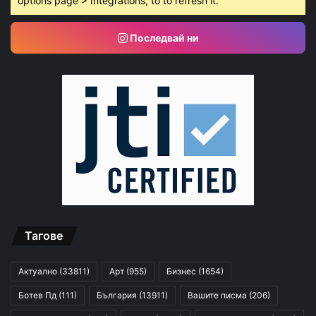
options page > Integrations, to to refresh it.
Последвай ни
Тагове
Актуално
(33811)
Арт
(955)
Бизнес
(1654)
Ботев Пд
(111)
България
(13911)
Вашите писма
(206)