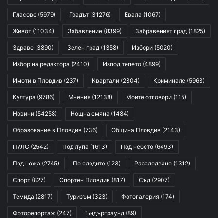
Гласове
(5979)
Градът
(31276)
Евала
(1067)
Живот
(11034)
Забавление
(8399)
Забравеният град
(1825)
Здраве
(3890)
Зелен град
(1358)
Избори
(5020)
Избор на редактора
(2410)
Изпод тепето
(4899)
Имоти в Пловдив
(237)
Квартали
(2304)
Криминале
(5963)
Култура
(9786)
Мнения
(12138)
Моите отговори
(115)
Новини
(54258)
Нощна смяна
(1484)
Образование в Пловдив
(736)
Община Пловдив
(2143)
ПУЛС
(2542)
Под лупа
(1613)
Под небето
(6493)
Под ножа
(2745)
По следите
(123)
Разследване
(1312)
Спорт
(827)
Спортен Пловдив
(817)
Съд
(2907)
Темида
(2817)
Туризъм
(323)
Фотогалерия
(174)
Фоторепортаж
(247)
Ъндърграунд
(89)