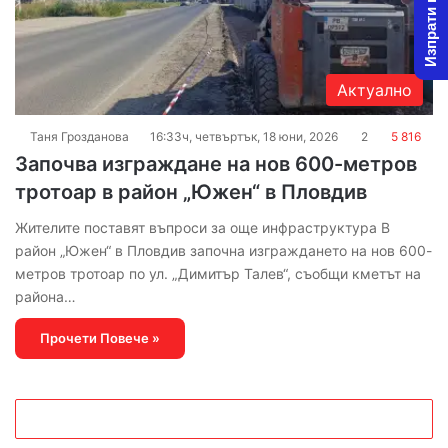
Изпрати новина
Актуално
Таня Грозданова
16:33ч, четвъртък, 18 юни, 2026
2
5 816
Започва изграждане на нов 600-метров
тротоар в район „Южен“ в Пловдив
Жителите поставят въпроси за още инфраструктура В
район „Южен“ в Пловдив започна изграждането на нов 600-
метров тротоар по ул. „Димитър Талев“, съобщи кметът на
района…
Прочети Повече »