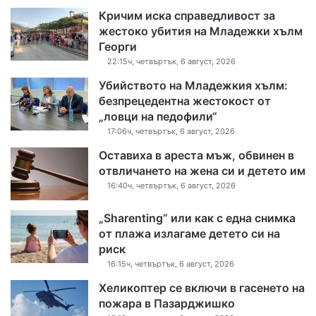
Кричим иска справедливост за
жестоко убития на Младежки хълм
Георги
22:15ч, четвъртък, 6 август, 2026
Убийството на Младежкия хълм:
безпрецедентна жестокост от
„ловци на педофили“
17:06ч, четвъртък, 6 август, 2026
Оставиха в ареста мъж, обвинен в
отвличането на жена си и детето им
16:40ч, четвъртък, 6 август, 2026
„Sharenting“ или как с една снимка
от плажа излагаме детето си на
риск
16:15ч, четвъртък, 6 август, 2026
Хеликоптер се включи в гасенето на
пожара в Пазарджишко