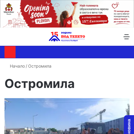
Търсене ...
Switch skin
М
Начало
/
Остромила
Остромила