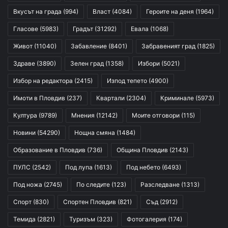
Вкусът на града
(994)
Власт
(4084)
Героите на деня
(1964)
Гласове
(5983)
Градът
(31292)
Евала
(1068)
Живот
(11040)
Забавление
(8401)
Забравеният град
(1825)
Здраве
(3890)
Зелен град
(1358)
Избори
(5021)
Избор на редактора
(2415)
Изпод тепето
(4900)
Имоти в Пловдив
(237)
Квартали
(2304)
Криминале
(5973)
Култура
(9789)
Мнения
(12142)
Моите отговори
(115)
Новини
(54290)
Нощна смяна
(1484)
Образование в Пловдив
(736)
Община Пловдив
(2143)
ПУЛС
(2542)
Под лупа
(1613)
Под небето
(6493)
Под ножа
(2745)
По следите
(123)
Разследване
(1313)
Спорт
(830)
Спортен Пловдив
(821)
Съд
(2912)
Темида
(2821)
Туризъм
(323)
Фотогалерия
(174)