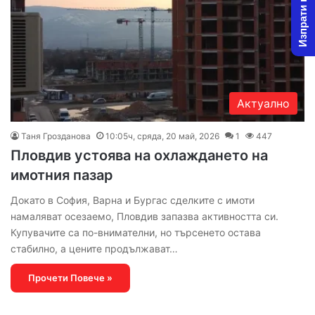
Изпрати новина
Актуално
Таня Грозданова
10:05ч, сряда, 20 май, 2026
1
447
Пловдив устоява на охлаждането на
имотния пазар
Докато в София, Варна и Бургас сделките с имоти
намаляват осезаемо, Пловдив запазва активността си.
Купувачите са по-внимателни, но търсенето остава
стабилно, а цените продължават…
Прочети Повече »