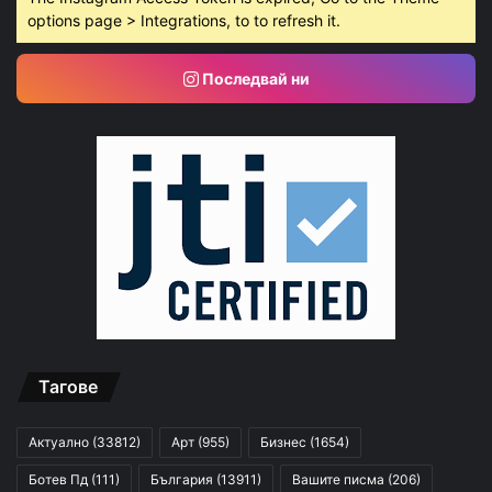
options page > Integrations, to to refresh it.
Последвай ни
Тагове
Актуално
(33812)
Арт
(955)
Бизнес
(1654)
Ботев Пд
(111)
България
(13911)
Вашите писма
(206)