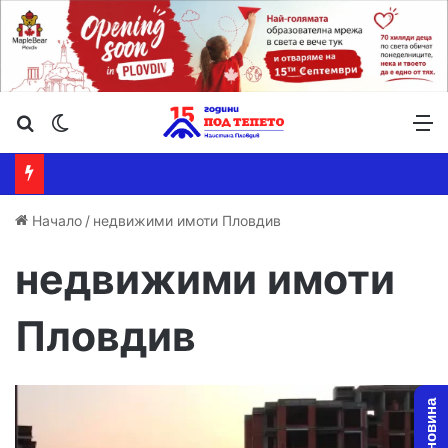
Търсене ...
Switch skin
М
Начало
/
недвижими имоти Пловдив
недвижими имоти
Пловдив