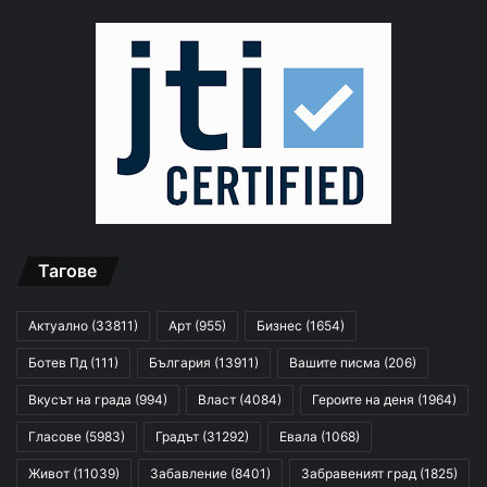
Тагове
Актуално
(33811)
Арт
(955)
Бизнес
(1654)
Ботев Пд
(111)
България
(13911)
Вашите писма
(206)
Вкусът на града
(994)
Власт
(4084)
Героите на деня
(1964)
Гласове
(5983)
Градът
(31292)
Евала
(1068)
Живот
(11039)
Забавление
(8401)
Забравеният град
(1825)