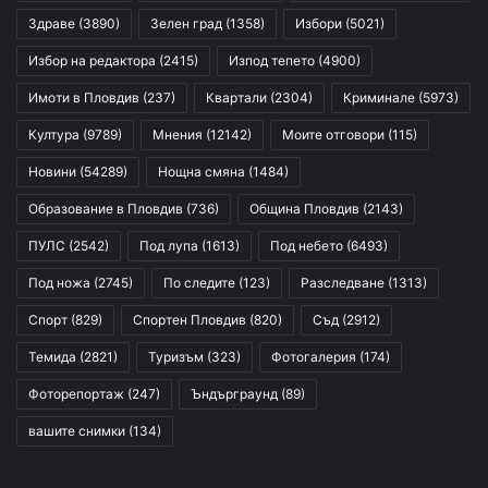
Здраве
(3890)
Зелен град
(1358)
Избори
(5021)
Избор на редактора
(2415)
Изпод тепето
(4900)
Имоти в Пловдив
(237)
Квартали
(2304)
Криминале
(5973)
Култура
(9789)
Мнения
(12142)
Моите отговори
(115)
Новини
(54289)
Нощна смяна
(1484)
Образование в Пловдив
(736)
Община Пловдив
(2143)
ПУЛС
(2542)
Под лупа
(1613)
Под небето
(6493)
Под ножа
(2745)
По следите
(123)
Разследване
(1313)
Спорт
(829)
Спортен Пловдив
(820)
Съд
(2912)
Темида
(2821)
Туризъм
(323)
Фотогалерия
(174)
Фоторепортаж
(247)
Ъндърграунд
(89)
вашите снимки
(134)