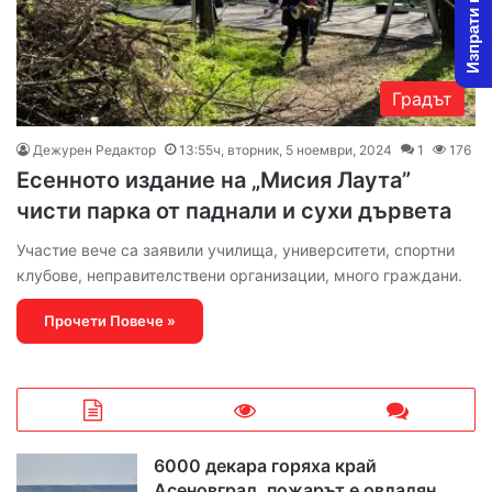
Изпрати новина
Градът
Дежурен Редактор
13:55ч, вторник, 5 ноември, 2024
1
176
Есенното издание на „Мисия Лаута”
чисти парка от паднали и сухи дървета
Участие вече са заявили училища, университети, спортни
клубове, неправителствени организации, много граждани.
Прочети Повече »
6000 декара горяха край
Асеновград, пожарът е овладян