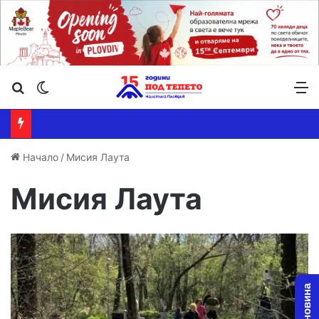
Търсене ...
Switch skin
М
Начало
/
Мисия Лаута
Мисия Лаута