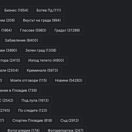
Бизнес
(1654)
Ботев Пд
(111)
сма
(206)
Вкусът на града
(994)
я
(1964)
Гласове
(5983)
Градът
(31289)
Забавление
(8400)
аве
(3890)
Зелен град
(1358)
ктора
(2415)
Изпод тепето
(4900)
али
(2304)
Криминале
(5973)
2)
Моите отговори
(115)
Новини
(54283)
ание в Пловдив
(736)
С
(2542)
Под лупа
(1613)
(2745)
По следите
(123)
27)
Спортен Пловдив
(818)
Съд
(2912)
Фотогалерия
(174)
Фоторепортаж
(247)