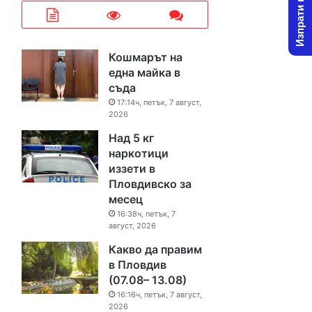
Изпрати новина
Кошмарът на
една майка в
съда
17:14ч, петък, 7 август,
2026
Над 5 кг
наркотици
иззети в
Пловдивско за
месец
16:38ч, петък, 7
август, 2026
Какво да правим
в Пловдив
(07.08– 13.08)
16:16ч, петък, 7 август,
2026