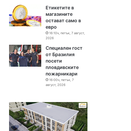
Етикетите в
магазините
остават само в
евро
16:10ч, петък, 7 август,
2026
Специален гост
от Бразилия
посети
пловдивските
пожарникари
16:00ч, петък, 7
август, 2026