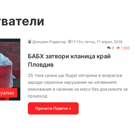
ватели
Дежурен Редактор
11:13ч, петък, 17 април, 2026
0
1 665
БАБХ затвори кланица край
Пловдив
35 тона храна ще бъдат изгорени в екарисаж
заради сериозни нарушения на хигиенните
изисквания и наличие на месо без документи за
уално
произход
Прочети Повече »