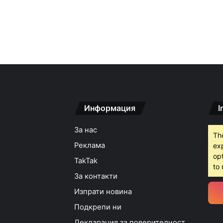
Информация
I
За нас
Th
Реклама
ex
opt
TakTak
to 
За контакти
Изпрати новина
Подкрепи ни
Декларация за поверителност