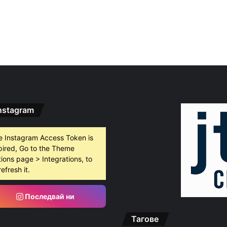
nstagram
e Instagram Access Token is
pired, Go to the Theme
ions page > Integrations, to
refresh it.
Последвай ни
Тагове