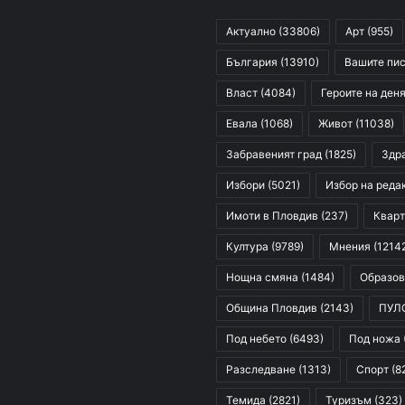
Актуално
(33806)
Арт
(955)
България
(13910)
Вашите пи
Власт
(4084)
Героите на ден
Евала
(1068)
Живот
(11038)
Забравеният град
(1825)
Здр
Избори
(5021)
Избор на реда
Имоти в Пловдив
(237)
Кварт
Култура
(9789)
Мнения
(1214
Нощна смяна
(1484)
Образов
Община Пловдив
(2143)
ПУЛ
Под небето
(6493)
Под ножа
Разследване
(1313)
Спорт
(8
Темида
(2821)
Туризъм
(323)