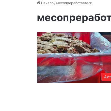
Начало
/
месопреработватели
месопреработ
Акт