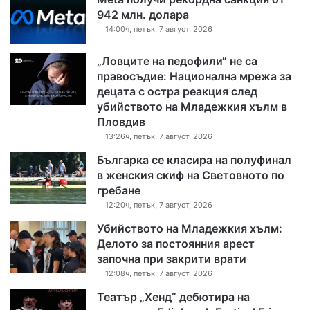
942 млн. долара
14:00ч, петък, 7 август, 2026
„Ловците на педофили“ не са
правосъдие: Национална мрежа за
децата с остра реакция след
убийството на Младежкия хълм в
Пловдив
13:26ч, петък, 7 август, 2026
Българка се класира на полуфинал
в женския скиф на Световното по
гребане
12:20ч, петък, 7 август, 2026
Убийството на Младежкия хълм:
Делото за постоянния арест
започна при закрити врати
12:08ч, петък, 7 август, 2026
Театър „Хенд“ дебютира на