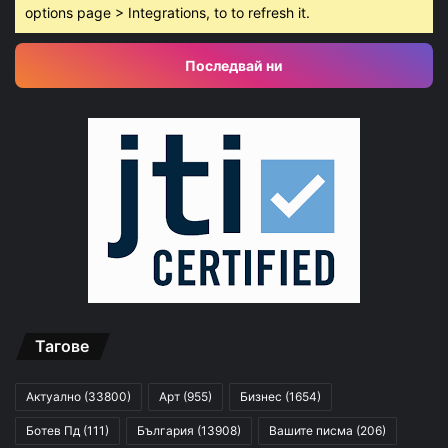
options page > Integrations, to to refresh it.
Последвай ни
Тагове
Актуално
(33800)
Арт
(955)
Бизнес
(1654)
Ботев Пд
(111)
България
(13908)
Вашите писма
(206)