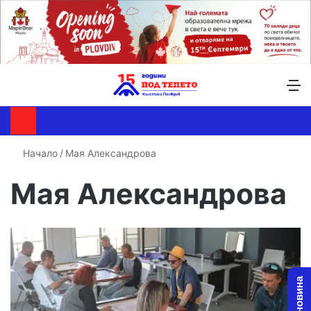
Търсене ...
Switch skin
М
Начало
/
Мая Александрова
Мая Александрова