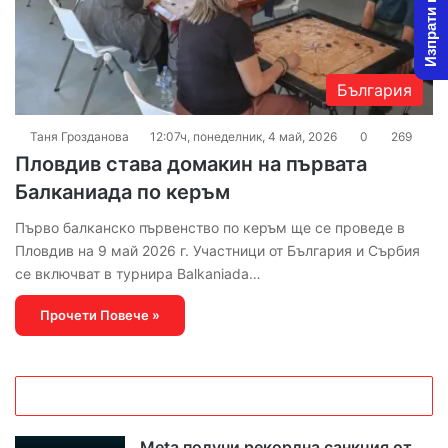
Изпрати новина
България
Таня Грозданова
12:07ч, понеделник, 4 май, 2026
0
269
Пловдив става домакин на първата
Балканиада по керъм
Първо балканско първенство по керъм ще се проведе в
Пловдив на 9 май 2026 г. Участници от България и Сърбия
се включват в турнира Balkaniada…
Прочети Повече »
Meta получи рекордна санкция от