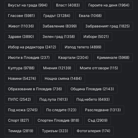
Вкусът на града
(994)
Власт
(4083)
Героите на деня
(1964)
Гласове
(5981)
Градът
(31284)
Евала
(1068)
Живот
(11036)
Забавление
(8399)
Забравеният град
(1825)
Здраве
(3890)
Зелен град
(1358)
Избори
(5021)
Избор на редактора
(2412)
Изпод тепето
(4899)
Имоти в Пловдив
(237)
Квартали
(2304)
Криминале
(5968)
Култура
(9788)
Мнения
(12139)
Моите отговори
(115)
Новини
(54274)
Нощна смяна
(1484)
Образование в Пловдив
(736)
Община Пловдив
(2143)
ПУЛС
(2542)
Под лупа
(1613)
Под небето
(6493)
Под ножа
(2745)
По следите
(123)
Разследване
(1313)
Спорт
(827)
Спортен Пловдив
(818)
Съд
(2909)
Темида
(2819)
Туризъм
(323)
Фотогалерия
(174)