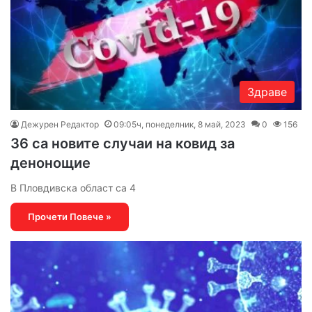
Здраве
Дежурен Редактор
09:05ч, понеделник, 8 май, 2023
0
156
36 са новите случаи на ковид за
денонощие
В Пловдивска област са 4
Прочети Повече »