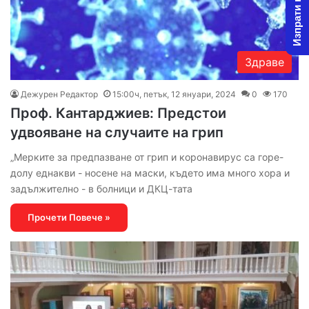
Изпрати новина
Здраве
Дежурен Редактор
15:00ч, петък, 12 януари, 2024
0
170
Проф. Кантарджиев: Предстои
удвояване на случаите на грип
„Мерките за предпазване от грип и коронавирус са горе-
долу еднакви - носене на маски, където има много хора и
задължително - в болници и ДКЦ-тата
Прочети Повече »