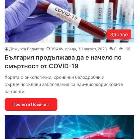
Здраве
Дежурен Редактор
09:44ч, сряда, 30 август, 2023
0
166
България продължава да е начело по
смъртност от COVID-19
Хората с онкологични, хронични белодробни и
сърдечносъдови заболявания са най-високорисковите
пациенти.
Прочети Повече »