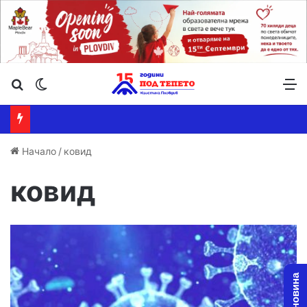
Търсене ...
Switch skin
М
Начало
/
ковид
ковид