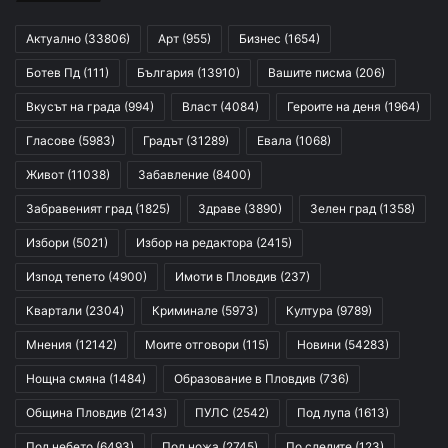
Актуално
(33806)
Арт
(955)
Бизнес
(1654)
Ботев Пд
(111)
България
(13910)
Вашите писма
(206)
Вкусът на града
(994)
Власт
(4084)
Героите на деня
(1964)
Гласове
(5983)
Градът
(31289)
Евала
(1068)
Живот
(11038)
Забавление
(8400)
Забравеният град
(1825)
Здраве
(3890)
Зелен град
(1358)
Избори
(5021)
Избор на редактора
(2415)
Изпод тепето
(4900)
Имоти в Пловдив
(237)
Квартали
(2304)
Криминале
(5973)
Култура
(9789)
Мнения
(12142)
Моите отговори
(115)
Новини
(54283)
Нощна смяна
(1484)
Образование в Пловдив
(736)
Община Пловдив
(2143)
ПУЛС
(2542)
Под лупа
(1613)
Под небето
(6493)
Под ножа
(2745)
По следите
(123)