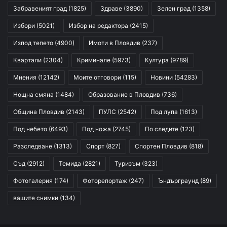
Забравеният град
(1825)
Здраве
(3890)
Зелен град
(1358)
Избори
(5021)
Избор на редактора
(2415)
Изпод тепето
(4900)
Имоти в Пловдив
(237)
Квартали
(2304)
Криминале
(5973)
Култура
(9789)
Мнения
(12142)
Моите отговори
(115)
Новини
(54283)
Нощна смяна
(1484)
Образование в Пловдив
(736)
Община Пловдив
(2143)
ПУЛС
(2542)
Под лупа
(1613)
Под небето
(6493)
Под ножа
(2745)
По следите
(123)
Разследване
(1313)
Спорт
(827)
Спортен Пловдив
(818)
Съд
(2912)
Темида
(2821)
Туризъм
(323)
Фотогалерия
(174)
Фоторепортаж
(247)
Ъндърграунд
(89)
вашите снимки
(134)