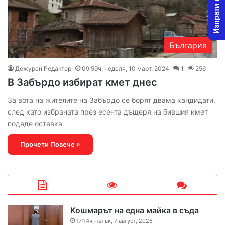
Изпрати новина
България
Дежурен Редактор
09:59ч, неделя, 10 март, 2024
1
256
В Забърдо избират кмет днес
За вота на жителите на Забърдо се борят двама кандидати,
след като избраната през есента дъщеря на бившия кмет
подаде оставка
Прочети Повече »
Кошмарът на една майка в съда
17:14ч, петък, 7 август, 2026