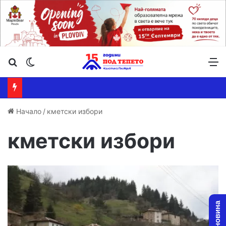
Търсене ...
Switch skin
М
Начало
/
кметски избори
кметски избори