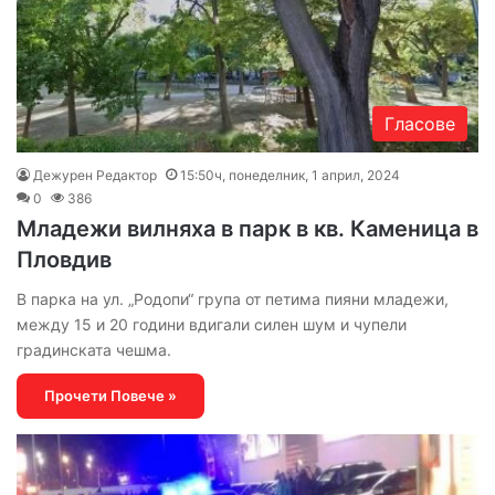
Гласове
Дежурен Редактор
15:50ч, понеделник, 1 април, 2024
0
386
Младежи вилняха в парк в кв. Каменица в
Пловдив
В парка на ул. „Родопи“ група от петима пияни младежи,
между 15 и 20 години вдигали силен шум и чупели
градинската чешма.
Прочети Повече »