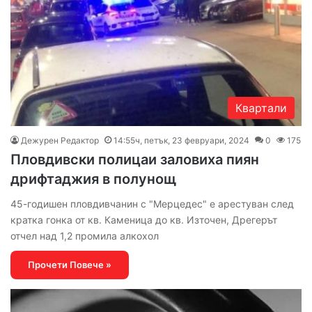
Квартали
Дежурен Редактор
14:55ч, петък, 23 февруари, 2024
0
175
Пловдивски полицаи заловиха пиян
дрифтаджия в полунощ
45-годишен пловдивчанин с "Мерцедес" е арестуван след
кратка гонка от кв. Каменица до кв. Източен, Дрегерът
отчел над 1,2 промила алкохол
Прочети Повече »