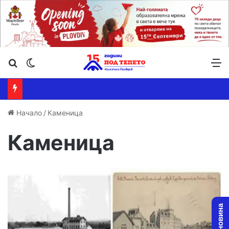
Търсене ...
Switch skin
М
Начало
/
Каменица
Каменица