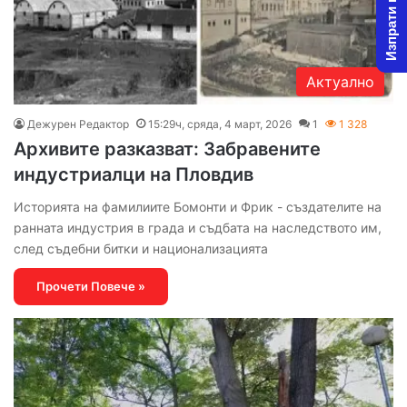
Изпрати новина
Актуално
Дежурен Редактор
15:29ч, сряда, 4 март, 2026
1
1 328
Архивите разказват: Забравените
индустриалци на Пловдив
Историята на фамилиите Бомонти и Фрик - създателите на
ранната индустрия в града и съдбата на наследството им,
след съдебни битки и национализацията
Прочети Повече »