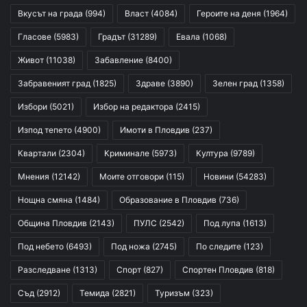
Вкусът на града
(994)
Власт
(4084)
Героите на деня
(1964)
Гласове
(5983)
Градът
(31289)
Евала
(1068)
Живот
(11038)
Забавление
(8400)
Забравеният град
(1825)
Здраве
(3890)
Зелен град
(1358)
Избори
(5021)
Избор на редактора
(2415)
Изпод тепето
(4900)
Имоти в Пловдив
(237)
Квартали
(2304)
Криминале
(5973)
Култура
(9789)
Мнения
(12142)
Моите отговори
(115)
Новини
(54283)
Нощна смяна
(1484)
Образование в Пловдив
(736)
Община Пловдив
(2143)
ПУЛС
(2542)
Под лупа
(1613)
Под небето
(6493)
Под ножа
(2745)
По следите
(123)
Разследване
(1313)
Спорт
(827)
Спортен Пловдив
(818)
Съд
(2912)
Темида
(2821)
Туризъм
(323)