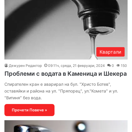
Квартали
Дежурен Редактор
09:11ч, сряда, 21 февруари, 2024
0
150
Проблеми с водата в Каменица и Шекера
Спирателен кран е аварирал на бул. "Христо Ботев",
оставяйки и района на ул. "Пряпорец", ул."Комета" и ул.
"Витиня" без вода.
Прочети Повече »