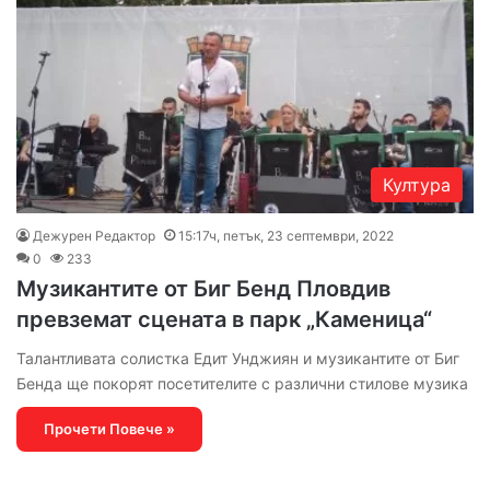
Култура
Дежурен Редактор
15:17ч, петък, 23 септември, 2022
0
233
Музикантите от Биг Бенд Пловдив
превземат сцената в парк „Каменица“
Талантливата солистка Едит Унджиян и музикантите от Биг
Бенда ще покорят посетителите с различни стилове музика
Прочети Повече »