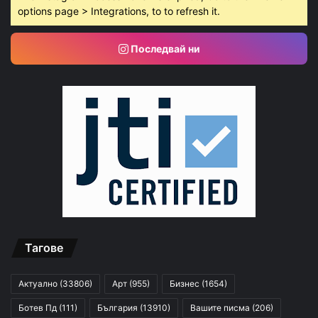
options page > Integrations, to to refresh it.
Последвай ни
Тагове
Актуално
(33806)
Арт
(955)
Бизнес
(1654)
Ботев Пд
(111)
България
(13910)
Вашите писма
(206)