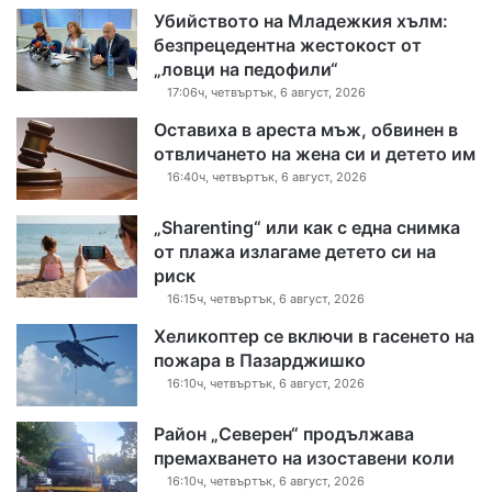
Убийството на Младежкия хълм:
безпрецедентна жестокост от
„ловци на педофили“
17:06ч, четвъртък, 6 август, 2026
Оставиха в ареста мъж, обвинен в
отвличането на жена си и детето им
16:40ч, четвъртък, 6 август, 2026
„Sharenting“ или как с една снимка
от плажа излагаме детето си на
риск
16:15ч, четвъртък, 6 август, 2026
Хеликоптер се включи в гасенето на
пожара в Пазарджишко
16:10ч, четвъртък, 6 август, 2026
Район „Северен“ продължава
премахването на изоставени коли
16:10ч, четвъртък, 6 август, 2026