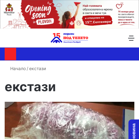
Търсене ...
Switch skin
М
Начало
/
екстази
екстази