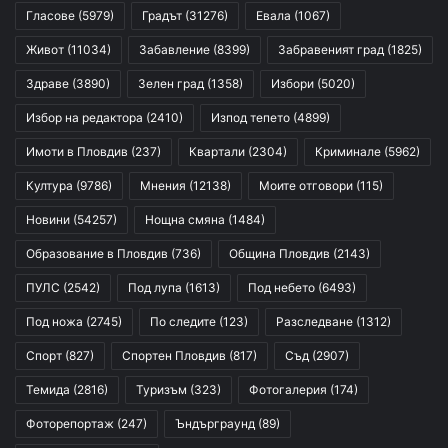
Гласове
(5979)
Градът
(31276)
Евала
(1067)
Живот
(11034)
Забавление
(8399)
Забравеният град
(1825)
Здраве
(3890)
Зелен град
(1358)
Избори
(5020)
Избор на редактора
(2410)
Изпод тепето
(4899)
Имоти в Пловдив
(237)
Квартали
(2304)
Криминале
(5962)
Култура
(9786)
Мнения
(12138)
Моите отговори
(115)
Новини
(54257)
Нощна смяна
(1484)
Образование в Пловдив
(736)
Община Пловдив
(2143)
ПУЛС
(2542)
Под лупа
(1613)
Под небето
(6493)
Под ножа
(2745)
По следите
(123)
Разследване
(1312)
Спорт
(827)
Спортен Пловдив
(817)
Съд
(2907)
Темида
(2816)
Туризъм
(323)
Фотогалерия
(174)
Фоторепортаж
(247)
Ъндърграунд
(89)