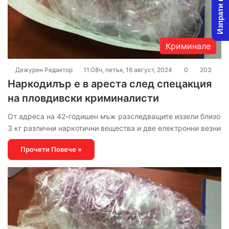
Изпрати новина
Криминале
Дежурен Редактор
11:08ч, петък, 16 август, 2024
0
203
Наркодилър е в ареста след спецакция
на пловдивски криминалисти
От адреса на 42-годишен мъж разследващите иззели близо
3 кг различни наркотични вещества и две електронни везни
Прочети Повече »