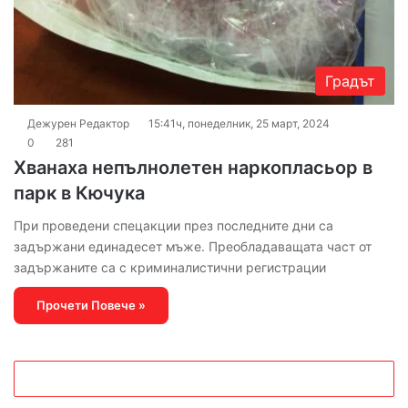
Градът
Дежурен Редактор
15:41ч, понеделник, 25 март, 2024
0
281
Хванаха непълнолетен наркопласьор в
парк в Кючука
При проведени спецакции през последните дни са
задържани единадесет мъже. Преобладаващата част от
задържаните са с криминалистични регистрации
Прочети Повече »