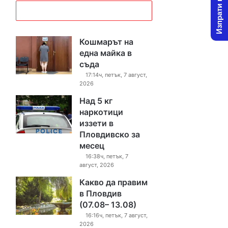
Изпрати новина
Кошмарът на
една майка в
съда
17:14ч, петък, 7 август,
2026
Над 5 кг
наркотици
иззети в
Пловдивско за
месец
16:38ч, петък, 7
август, 2026
Какво да правим
в Пловдив
(07.08– 13.08)
16:16ч, петък, 7 август,
2026