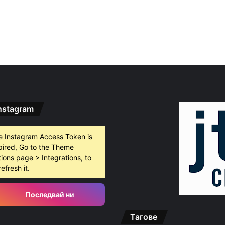
nstagram
e Instagram Access Token is
pired, Go to the Theme
ions page > Integrations, to
refresh it.
Последвай ни
Тагове