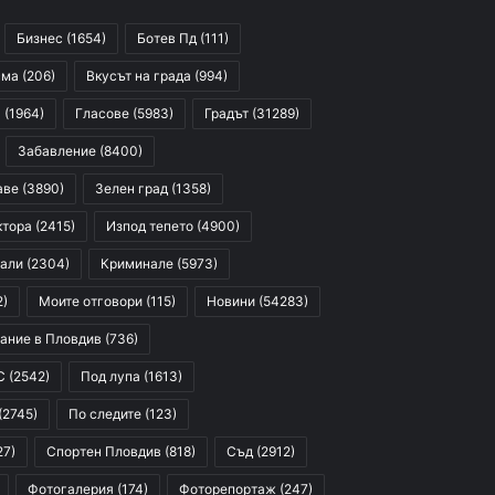
Бизнес
(1654)
Ботев Пд
(111)
сма
(206)
Вкусът на града
(994)
я
(1964)
Гласове
(5983)
Градът
(31289)
Забавление
(8400)
аве
(3890)
Зелен град
(1358)
ктора
(2415)
Изпод тепето
(4900)
али
(2304)
Криминале
(5973)
2)
Моите отговори
(115)
Новини
(54283)
ание в Пловдив
(736)
С
(2542)
Под лупа
(1613)
(2745)
По следите
(123)
27)
Спортен Пловдив
(818)
Съд
(2912)
Фотогалерия
(174)
Фоторепортаж
(247)