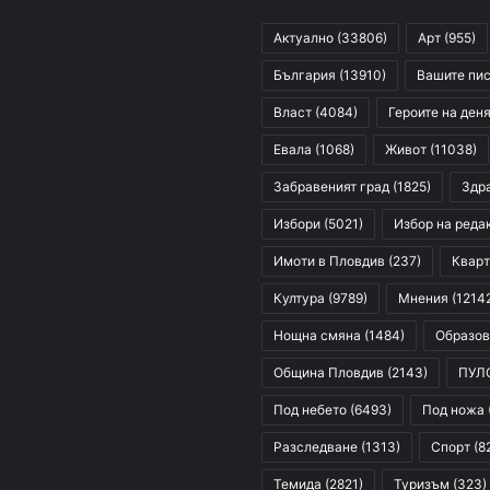
Актуално
(33806)
Арт
(955)
България
(13910)
Вашите пи
Власт
(4084)
Героите на ден
Евала
(1068)
Живот
(11038)
Забравеният град
(1825)
Здр
Избори
(5021)
Избор на реда
Имоти в Пловдив
(237)
Кварт
Култура
(9789)
Мнения
(1214
Нощна смяна
(1484)
Образов
Община Пловдив
(2143)
ПУЛ
Под небето
(6493)
Под ножа
Разследване
(1313)
Спорт
(8
Темида
(2821)
Туризъм
(323)