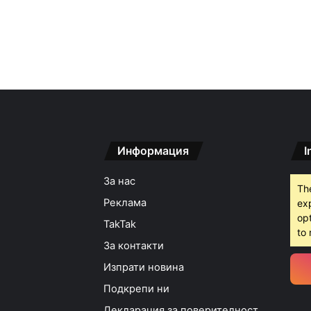
Информация
I
За нас
Th
Реклама
ex
opt
TakTak
to 
За контакти
Изпрати новина
Подкрепи ни
Декларация за поверителност