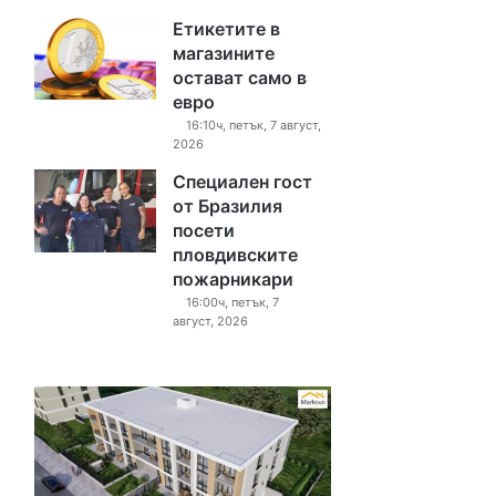
Етикетите в
магазините
остават само в
евро
16:10ч, петък, 7 август,
2026
Специален гост
от Бразилия
посети
пловдивските
пожарникари
16:00ч, петък, 7
август, 2026