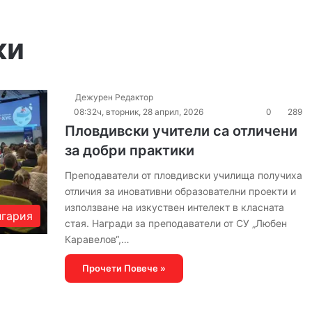
ки
Дежурен Редактор
08:32ч, вторник, 28 април, 2026
0
289
Пловдивски учители са отличени
за добри практики
Преподаватели от пловдивски училища получиха
отличия за иновативни образователни проекти и
използване на изкуствен интелект в класната
гария
стая. Награди за преподаватели от СУ „Любен
Каравелов“,…
Прочети Повече »