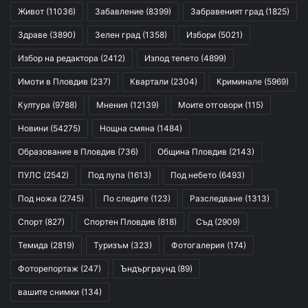
Живот
(11036)
Забавление
(8399)
Забравеният град
(1825)
Здраве
(3890)
Зелен град
(1358)
Избори
(5021)
Избор на редактора
(2412)
Изпод тепето
(4899)
Имоти в Пловдив
(237)
Квартали
(2304)
Криминале
(5969)
Култура
(9788)
Мнения
(12139)
Моите отговори
(115)
Новини
(54275)
Нощна смяна
(1484)
Образование в Пловдив
(736)
Община Пловдив
(2143)
ПУЛС
(2542)
Под лупа
(1613)
Под небето
(6493)
Под ножа
(2745)
По следите
(123)
Разследване
(1313)
Спорт
(827)
Спортен Пловдив
(818)
Съд
(2909)
Темида
(2819)
Туризъм
(323)
Фотогалерия
(174)
Фоторепортаж
(247)
Ъндърграунд
(89)
вашите снимки
(134)