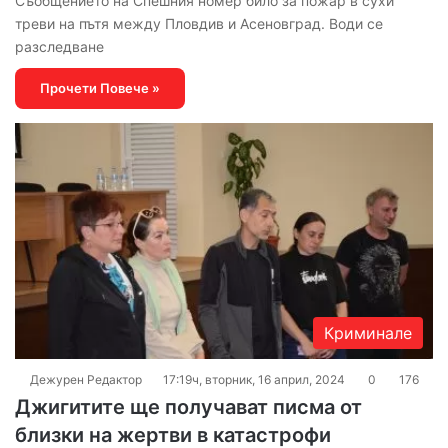
Съобщението на Спешния номер било за пожар в сухи
треви на пътя между Пловдив и Асеновград. Води се
разследване
Прочети Повече »
Криминале
Дежурен Редактор
17:19ч, вторник, 16 април, 2024
0
176
Джигитите ще получават писма от
близки на жертви в катастрофи