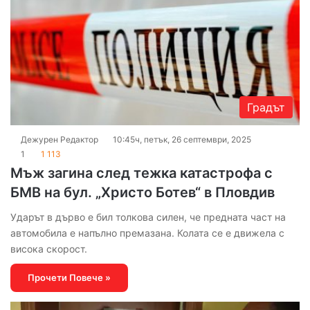
Градът
Дежурен Редактор
10:45ч, петък, 26 септември, 2025
1
1 113
Мъж загина след тежка катастрофа с
БМВ на бул. „Христо Ботев“ в Пловдив
Ударът в дърво е бил толкова силен, че предната част на
автомобила е напълно премазана. Колата се е движела с
висока скорост.
Прочети Повече »