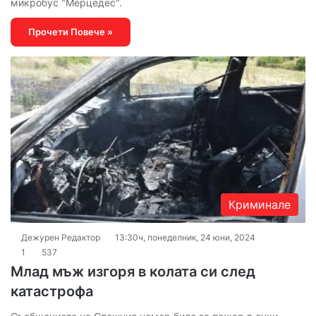
микробус "Мерцедес".
Прочети Повече »
Криминале
Дежурен Редактор
13:30ч, понеделник, 24 юни, 2024
1
537
Млад мъж изгоря в колата си след
катастрофа