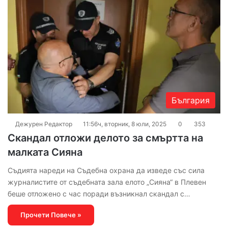
България
Дежурен Редактор
11:56ч, вторник, 8 юли, 2025
0
353
Скандал отложи делото за смъртта на
малката Сияна
Съдията нареди на Съдебна охрана да изведе със сила
журналистите от съдебната зала елото „Сияна“ в Плевен
беше отложено с час поради възникнал скандал с…
Прочети Повече »