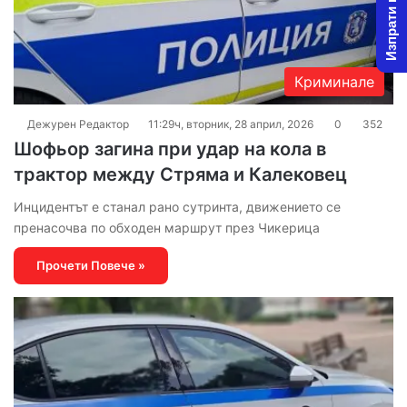
Изпрати новина
Криминале
Дежурен Редактор
11:29ч, вторник, 28 април, 2026
0
352
Шофьор загина при удар на кола в
трактор между Стряма и Калековец
Инцидентът е станал рано сутринта, движението се
пренасочва по обходен маршрут през Чикерица
Прочети Повече »