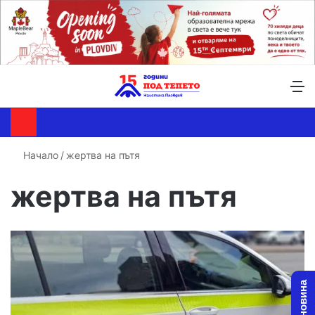
Търсене ...
Switch skin
М
Начало
/
жертва на пътя
жертва на пътя