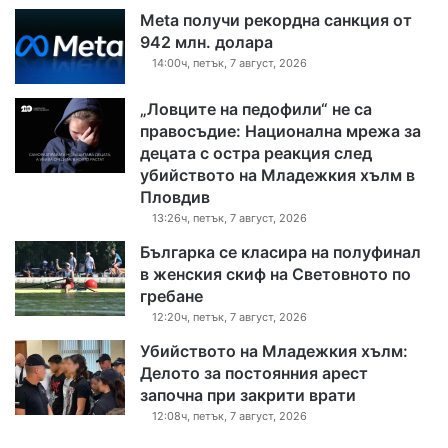
Meta получи рекордна санкция от
942 млн. долара
14:00ч, петък, 7 август, 2026
„Ловците на педофили“ не са
правосъдие: Национална мрежа за
децата с остра реакция след
убийството на Младежкия хълм в
Пловдив
13:26ч, петък, 7 август, 2026
Българка се класира на полуфинал
в женския скиф на Световното по
гребане
12:20ч, петък, 7 август, 2026
Убийството на Младежкия хълм:
Делото за постоянния арест
започна при закрити врати
12:08ч, петък, 7 август, 2026