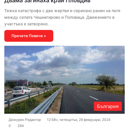
Двама загинаха край Пловдив
Тежка катастрофа с две жертви и сериозно ранен на пътя
между селата Чешнегирово и Поповица. Движението в
участъка е затворено.
Прочети Повече »
България
Дежурен Редактор
12:58ч, четвъртък, 29 февруари, 2024
0
294