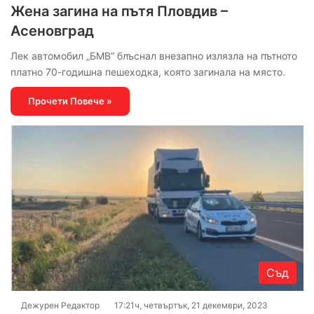
Жена загина на пътя Пловдив –
Асеновград
Лек автомобил „БМВ“ блъснал внезапно излязла на пътното
платно 70-годишна пешеходка, която загинала на място.
Прочети Повече »
Съд
Дежурен Редактор
17:21ч, четвъртък, 21 декември, 2023