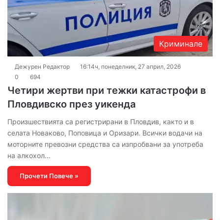
Криминале
Дежурен Редактор
16:14ч, понеделник, 27 април, 2026
0
694
Четири жертви при тежки катастрофи в
Пловдивско през уикенда
Произшествията са регистрирани в Пловдив, както и в
селата Новаково, Поповица и Оризари. Всички водачи на
моторните превозни средства са изпробвани за употреба
на алкохол…
Прочети Повече »