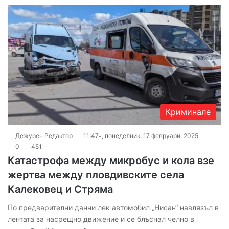
Криминале
Дежурен Редактор
11:47ч, понеделник, 17 февруари, 2025
0
451
Катастрофа между микробус и кола взе
жертва между пловдивските села
Калековец и Стряма
По предварителни данни лек автомобил „Нисан“ навлязъл в
лентата за насрещно движение и се блъснал челно в