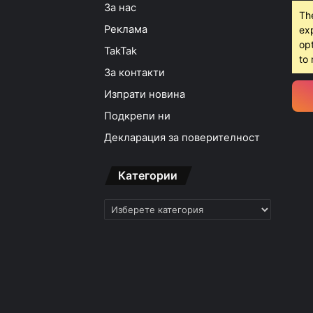
За нас
Th
Реклама
ex
opt
TakTak
to 
За контакти
Изпрати новина
Подкрепи ни
Декларация за поверителност
Категории
Категории