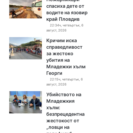
спасиха дете от
водите на язовир
край Пловдив
22:34ч, четвъртък, 6
август, 2026
Кричим иска
справедливост
за жестоко
убития на
Младежки хълм
Георги
22:15ч, четвъртък, 6
август, 2026
Убийството на
Младежкия
хълм:
безпрецедентна
жестокост от
„ловци на