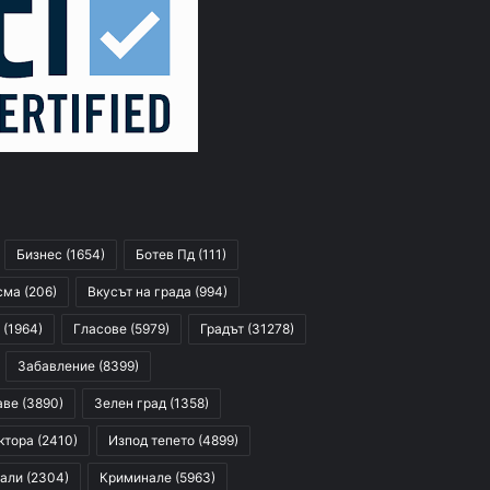
Бизнес
(1654)
Ботев Пд
(111)
сма
(206)
Вкусът на града
(994)
(1964)
Гласове
(5979)
Градът
(31278)
Забавление
(8399)
аве
(3890)
Зелен град
(1358)
ктора
(2410)
Изпод тепето
(4899)
али
(2304)
Криминале
(5963)