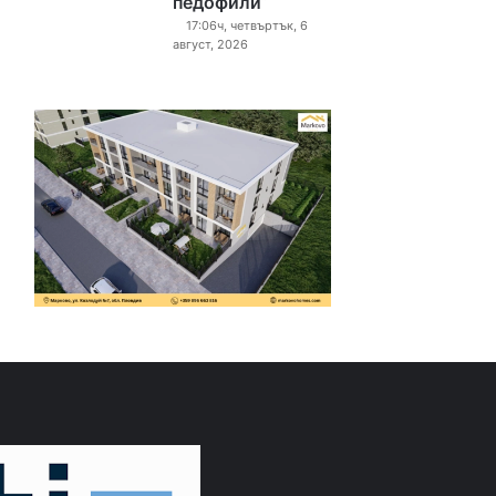
педофили“
17:06ч, четвъртък, 6
август, 2026