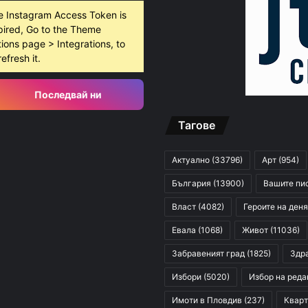
e Instagram Access Token is
pired, Go to the Theme
ions page > Integrations, to
refresh it.
Последвай ни
Тагове
Актуално
(33796)
Арт
(954)
България
(13900)
Вашите пи
Власт
(4082)
Героите на деня
Евала
(1068)
Живот
(11036)
Забравеният град
(1825)
Здр
Избори
(5020)
Избор на реда
Имоти в Пловдив
(237)
Кварт