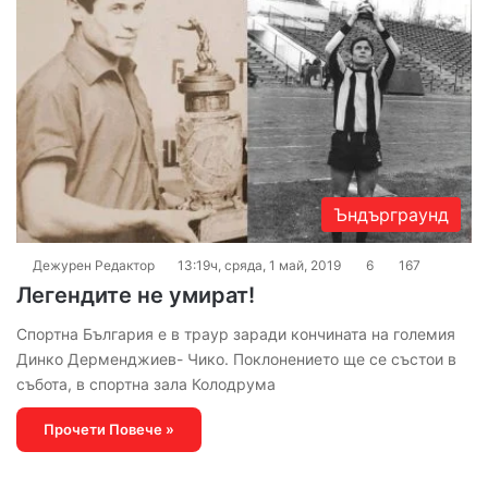
Ъндърграунд
Дежурен Редактор
13:19ч, сряда, 1 май, 2019
6
167
Легендите не умират!
Спортна България е в траур заради кончината на големия
Динко Дерменджиев- Чико. Поклонението ще се състои в
събота, в спортна зала Колодрума
Прочети Повече »