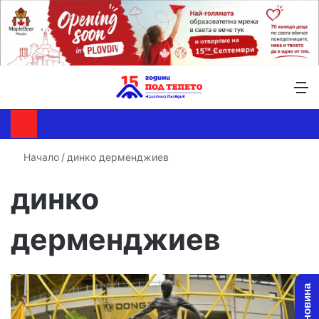
Търсене ...
Switch skin
М
Начало
/
динко дерменджиев
динко
дерменджиев