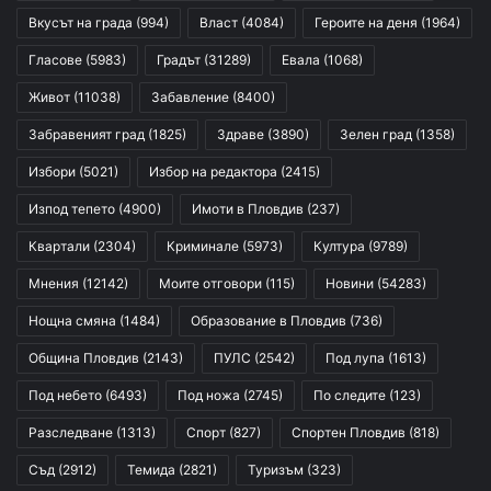
Вкусът на града
(994)
Власт
(4084)
Героите на деня
(1964)
Гласове
(5983)
Градът
(31289)
Евала
(1068)
Живот
(11038)
Забавление
(8400)
Забравеният град
(1825)
Здраве
(3890)
Зелен град
(1358)
Избори
(5021)
Избор на редактора
(2415)
Изпод тепето
(4900)
Имоти в Пловдив
(237)
Квартали
(2304)
Криминале
(5973)
Култура
(9789)
Мнения
(12142)
Моите отговори
(115)
Новини
(54283)
Нощна смяна
(1484)
Образование в Пловдив
(736)
Община Пловдив
(2143)
ПУЛС
(2542)
Под лупа
(1613)
Под небето
(6493)
Под ножа
(2745)
По следите
(123)
Разследване
(1313)
Спорт
(827)
Спортен Пловдив
(818)
Съд
(2912)
Темида
(2821)
Туризъм
(323)