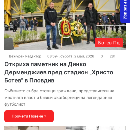
Изпрати новина
Ботев Пд
Дежурен Редактор
08:59ч, събота, 2 май, 2026
0
281
Откриха паметник на Динко
Дерменджиев пред стадион „Христо
Ботев“ в Пловдив
Събитието събра стотици граждани, представители на
местната власт и бивши съотборници на легендарния
футболист
Прочети Повече »