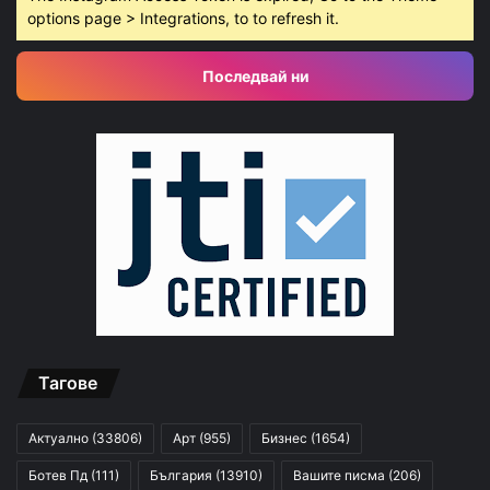
options page > Integrations, to to refresh it.
Последвай ни
Тагове
Актуално
(33806)
Арт
(955)
Бизнес
(1654)
Ботев Пд
(111)
България
(13910)
Вашите писма
(206)