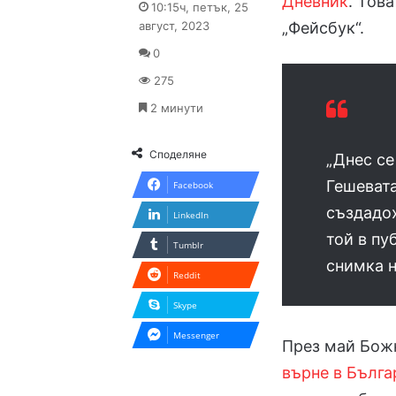
Дневник
. Тов
10:15ч, петък, 25
X
email
август, 2023
„Фейсбук“.
0
275
2 минути
Споделяне
„Днес се
Гешевата
Facebook
създадох
LinkedIn
той в пу
Tumblr
снимка н
Reddit
Skype
Messenger
През май Божк
върне в Бълга