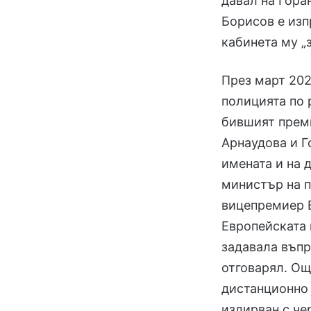
давал на Гора
Борисов е изп
кабинета му „
През март 202
полицията по 
бившият прем
Арнаудова и Г
имената и на 
министър на 
вицепремиер 
Европейската 
задавала въпр
отговарял. Ощ
дистанционно 
издирван с че