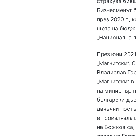
страхува бивш
Бизнесменът б
през 2020 г., 
щета на бюдже
„Национална л
През юни 2021
„Магнитски“.
Владислав Гор
„Магнитски“ в 
на министър н
български дър
данъчни постъ
е произлязла 
на Божков са,