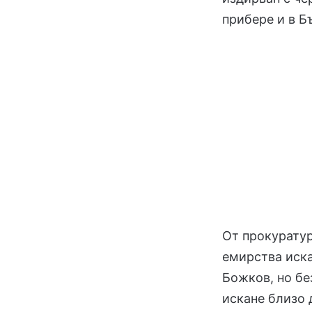
прибере и в Б
От прокуратур
емирства иска
Божков, но бе
искане близо 