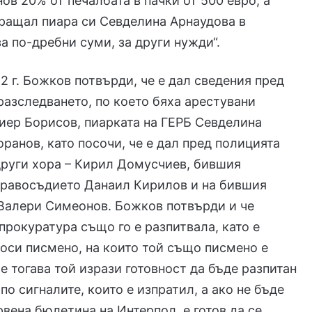
нов 20% от печалбата в пачки от 500 евро, а
ращал пиара си Севделина Арнаудова в
за по-дребни суми, за други нужди“.
2 г. Божков потвърди, че е дал сведения пред
разследването, по което бяха арестувани
иер Борисов, пиарката на ГЕРБ Севделина
оранов, като посочи, че е дал пред полицията
други хора – Кирил Домусчиев, бившия
правосъдието Данаил Кирилов и на бившия
Валери Симеонов. Божков потвърди и че
прокуратура също го е разпитвала, като е
оси писмено, на които той също писмено е
е тогава той изрази готовност да бъде разпитан
по сигналите, които е изпратил, а ако не бъде
рвена бюлетина на Интерпол, е готов да се