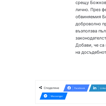
срещу Божков 
лично. През ф
обвиняемия Б
доброволно пр
възползва пъл
законодателст
Добави, че са
на досъдебнот
Споделяне
Facebook
Linke
Messenger