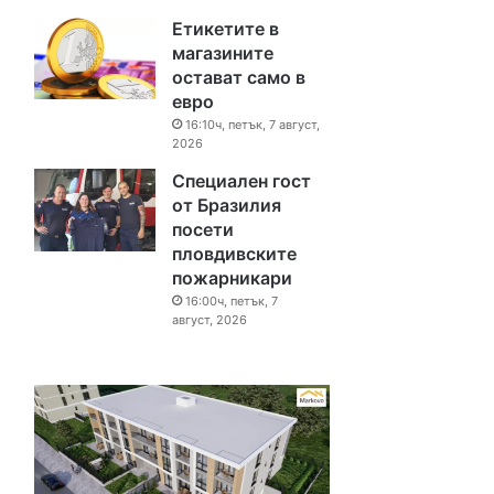
Етикетите в
магазините
остават само в
евро
16:10ч, петък, 7 август,
2026
Специален гост
от Бразилия
посети
пловдивските
пожарникари
16:00ч, петък, 7
август, 2026