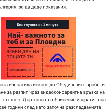
ългария, за да даде показания.
ата изпратиха искане до Обединените арабски
не за разпит чрез видеоконферентна връзка на
з отговор. Държавното обвинение изпрати това
две години след като започна разследванията