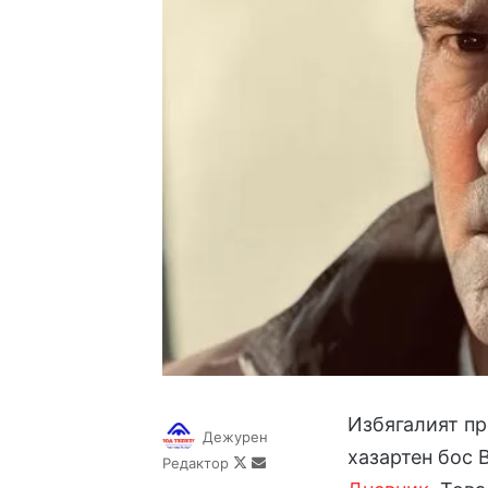
Избягалият пр
Дежурен
хазартен бос 
Follow
Send
Редактор
on
an