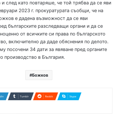
и след като повтаряше, че той трябва да се яви
евруари 2023 г. прокуратурата съобщи, че на
ожков е дадена възможност да се яви
ед българските разследващи органи и да се
ноценно от всичките си права по българското
во, включително да даде обяснения по делото.
 му посочени 34 дати за явяване пред органите
о производство в България.
Божков
dIn
Tumblr
Reddit
Skype