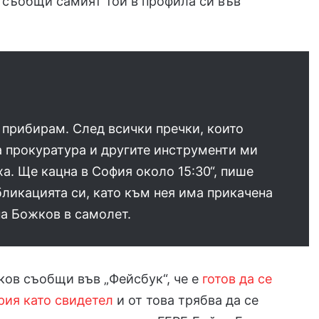
а съобщи самият той в профила си във
 прибирам. След всички пречки, които
 прокуратура и другите инструменти ми
а. Ще кацна в София около 15:30“, пише
бликацията си, като към нея има прикачена
а Божков в самолет.
ов съобщи във „Фейсбук“, че е
готов да се
рия като свидетел
и от това трябва да се