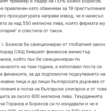
ият премиер и лидер на ГЕРБ Бойко Борисов.
е привлечен като обвиняем за 19 престъпления
като прокуратурата направи извод, че е нанесъл
та за над 550 милиона лева, които фирмата му
отария“ е спестила от такси.
 г. Божков бе санкциониран от глобалния закон
 Според САЩ бившият финансов министър
анов, който пък бе санкциониран по
началото на тази година, е използвал поста си
а финансите, за да подпомогне подкупването на
жавни лица и да лиши българската държава от
пления в полза на български олигарси и от това
щета за около 600 милиона лева. Твърденията
 че Горанов и Борисов са го изнудвали и че е