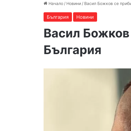
Начало
/
Новини
/
Васил Божков се приб
България
Новини
Васил Божков 
България