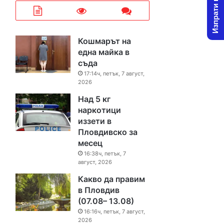
Изпрати новина
Кошмарът на
една майка в
съда
17:14ч, петък, 7 август,
2026
Над 5 кг
наркотици
иззети в
Пловдивско за
месец
16:38ч, петък, 7
август, 2026
Какво да правим
в Пловдив
(07.08– 13.08)
16:16ч, петък, 7 август,
2026