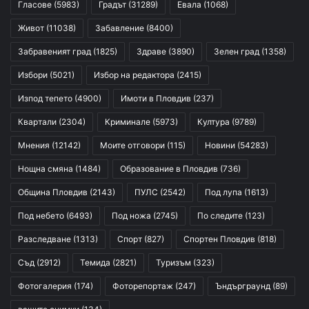
Гласове
(5983)
Градът
(31289)
Евала
(1068)
Живот
(11038)
Забавление
(8400)
Забравеният град
(1825)
Здраве
(3890)
Зелен град
(1358)
Избори
(5021)
Избор на редактора
(2415)
Изпод тепето
(4900)
Имоти в Пловдив
(237)
Квартали
(2304)
Криминале
(5973)
Култура
(9789)
Мнения
(12142)
Моите отговори
(115)
Новини
(54283)
Нощна смяна
(1484)
Образование в Пловдив
(736)
Община Пловдив
(2143)
ПУЛС
(2542)
Под лупа
(1613)
Под небето
(6493)
Под ножа
(2745)
По следите
(123)
Разследване
(1313)
Спорт
(827)
Спортен Пловдив
(818)
Съд
(2912)
Темида
(2821)
Туризъм
(323)
Фотогалерия
(174)
Фоторепортаж
(247)
Ъндърграунд
(89)