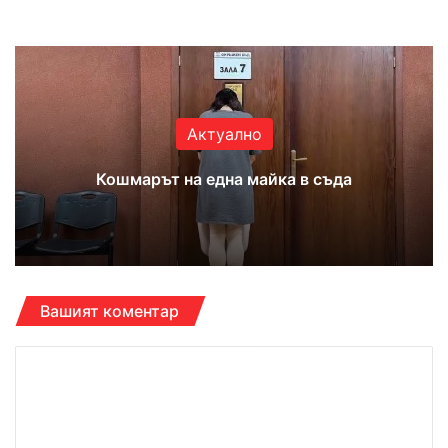
Website
Facebook
X
YouTube
Instagram
Актуално
Кошмарът на една майка в съда
Вашият коментар
К
о
м