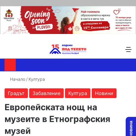
Търсене ...
Switch skin
М
Начало
/
Култура
Градът
Забавление
Култура
Новини
Европейската нощ на
музеите в Етнографския
музей