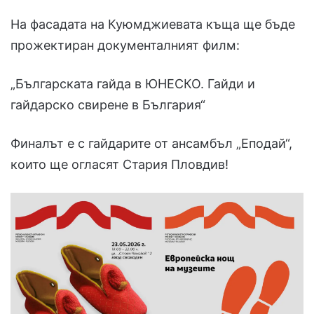
На фасадата на Куюмджиевата къща ще бъде
прожектиран документалният филм:
„Българската гайда в ЮНЕСКО. Гайди и
гайдарско свирене в България“
Финалът е с гайдарите от ансамбъл „Еподай“,
които ще огласят Стария Пловдив!