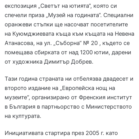
експозиция „Светът на ютията“, която си
спечели приза „Музей на годината“. Специални
оранжеви стъпки ще насочват посетителите
на Куюмджиевата къща към къщата на Невена
Атанасова, на ул. „Съборна“ № 20 , където се
помещава сбирката от над 1200 ютии, дарени
от художника Димитър Добрев.
Тази година страната ни отбелязва двадесет и
второто издание на „Европейска нощ на
музеите“, организирано от Френския институт
в България в партньорство с Министерството
на културата.
Инициативата стартира през 2005 г. като