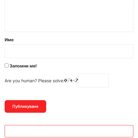
е
н
т
а
р
Име
:
*
Запомни ме!
Are you human? Please solve: