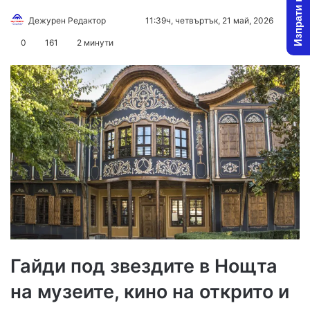
Изпрати новина
Follow
Send
Дежурен Редактор
11:39ч, четвъртък, 21 май, 2026
on
an
0
161
2 минути
X
email
Гайди под звездите в Нощта
на музеите, кино на открито и