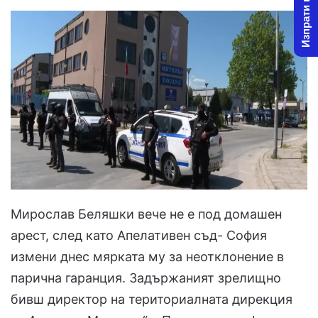
Изпрати новина
Мирослав Беляшки вече не е под домашен
арест, след като Апелативен съд- София
измени днес мярката му за неотклонение в
парична гаранция. Задържаният зрелищно
бивш директор на териториалната дирекция