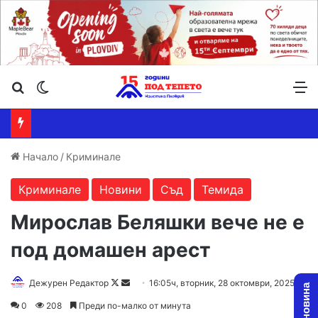
Търсене ...
Switch skin
М
Начало
/
Криминале
Криминале
Новини
Съд
Темида
Мирослав Беляшки вече не е
под домашен арест
Follow
Send
Дежурен Редактор
16:05ч, вторник, 28 октомври, 2025
on
an
0
208
Преди по-малко от минута
X
email