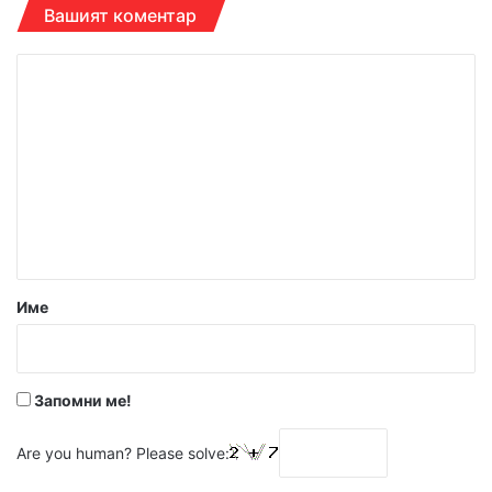
Вашият коментар
К
о
м
е
н
т
а
р
Име
:
*
Запомни ме!
Are you human? Please solve: