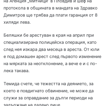
на Агенция „Митници“ в Пловдив и шеф на
протокола в общината в мандата на Здравко
Димитров ще трябва да плати гаранция от 8
хиляди лева.
Беляшки бе арестуван в края на април при
специализирана полицейска операция, като
след нея изкара два месеца в ареста. От юли
е под домашен арест след първото изменение
на мярката за неотклонение, а вече е и с по-
лека такава.
Темида счете, че тежестта на деянието, за
което е повдигнато обвинение, не може да
служи за оправдание за дълги периоди на
задържане на дадено лице.