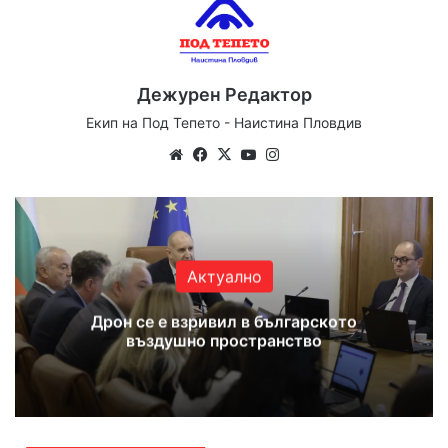
Дежурен Редактор
Екип на Под Тепето - Наистина Пловдив
Website
Facebook
X
YouTube
Instagram
Актуално
Дрон се е взривил в българското
въздушно пространство