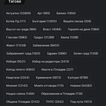
Тагове
Актуално
(33806)
Арт
(955)
Бизнес
(1654)
Ботев Пд
(111)
България
(13910)
Вашите писма
(206)
Вкусът на града
(994)
Власт
(4084)
Героите на деня
(1964)
Гласове
(5983)
Градът
(31289)
Евала
(1068)
Живот
(11038)
Забавление
(8400)
Забравеният град
(1825)
Здраве
(3890)
Зелен град
(1358)
Избори
(5021)
Избор на редактора
(2415)
Изпод тепето
(4900)
Имоти в Пловдив
(237)
Квартали
(2304)
Криминале
(5973)
Култура
(9789)
Мнения
(12142)
Моите отговори
(115)
Новини
(54283)
Нощна смяна
(1484)
Образование в Пловдив
(736)
Община Пловдив
(2143)
ПУЛС
(2542)
Под лупа
(1613)