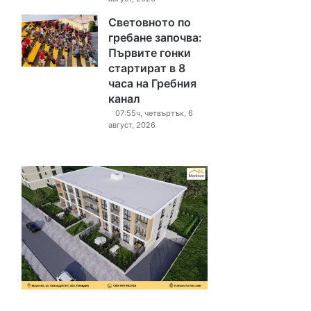
Световното по
гребане започва:
Първите гонки
стартират в 8
часа на Гребния
канал
07:55ч, четвъртък, 6
август, 2026