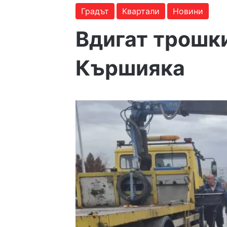
Градът
Квартали
Новини
Вдигат трошки
Кършияка