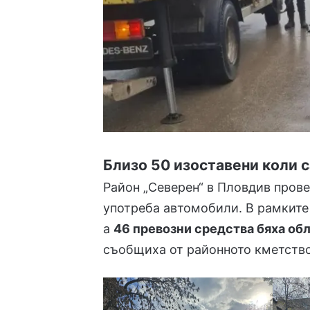
Близо 50 изоставени коли с
Район „Северен“ в Пловдив прове
употреба автомобили. В рамките
а
46 превозни средства бяха об
съобщиха от районното кметство