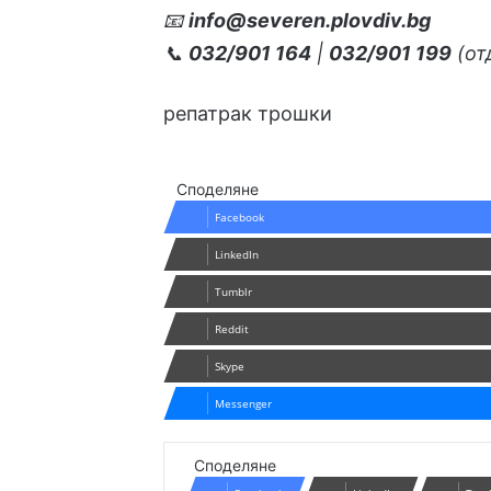
📧
info@severen.plovdiv.bg
📞
032/901 164
|
032/901 199
(от
репатрак
трошки
Споделяне
Facebook
LinkedIn
Tumblr
Reddit
Skype
Messenger
Споделяне