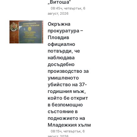
„Витоша“
08:45ч, четвъртък, 6
август, 2026
Окръжна
прокуратура –
Пловдив
официално
потвърди, че
наблюдава
досъдебно
производство за
умишленото
убийство на 37-
годишния мъж,
който бе открит
в безпомощно
състояние в
подножието на
Младежкия хълм
08:15ч, четвъртък, 6
август, 2026