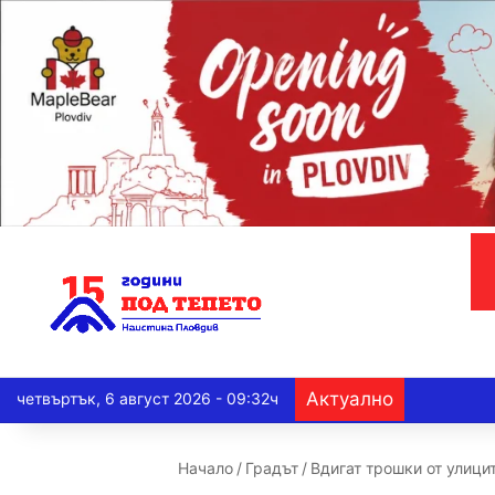
Актуално
четвъртък, 6 август 2026 - 09:32ч
Начало
/
Градът
/
Вдигат трошки от улици