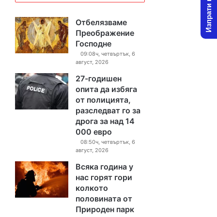
Изпрати новина
Отбелязваме
Преображение
Господне
09:08ч, четвъртък, 6
август, 2026
27-годишен
опита да избяга
от полицията,
разследват го за
дрога за над 14
000 евро
08:50ч, четвъртък, 6
август, 2026
Всяка година у
нас горят гори
колкото
половината от
Природен парк