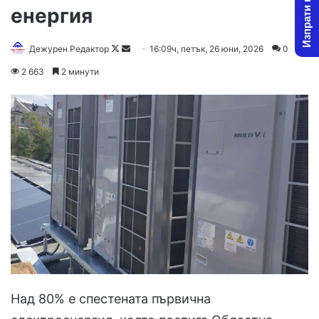
Изпрати новина
енергия
Follow
Send
Дежурен Редактор
16:09ч, петък, 26 юни, 2026
0
on
an
2 663
2 минути
X
email
Над 80% е спестената първична