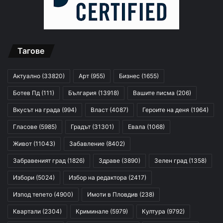
Тагове
Актуално
(33820)
Арт
(955)
Бизнес
(1655)
Ботев Пд
(111)
България
(13918)
Вашите писма
(206)
Вкусът на града
(994)
Власт
(4087)
Героите на деня
(1964)
Гласове
(5985)
Градът
(31301)
Евала
(1068)
Живот
(11043)
Забавление
(8402)
Забравеният град
(1826)
Здраве
(3890)
Зелен град
(1358)
Избори
(5024)
Избор на редактора
(2417)
Изпод тепето
(4900)
Имоти в Пловдив
(238)
Квартали
(2304)
Криминале
(5979)
Култура
(9792)