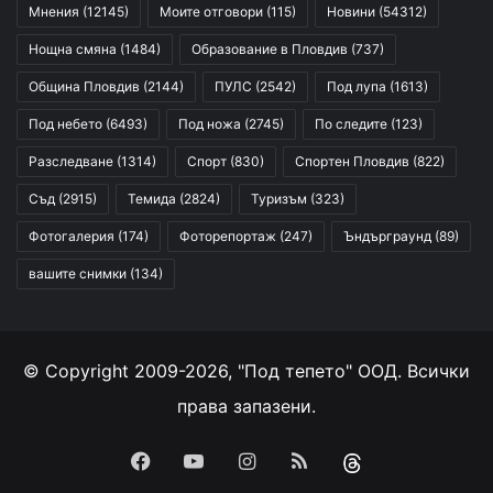
Мнения
(12145)
Моите отговори
(115)
Новини
(54312)
Нощна смяна
(1484)
Образование в Пловдив
(737)
Община Пловдив
(2144)
ПУЛС
(2542)
Под лупа
(1613)
Под небето
(6493)
Под ножа
(2745)
По следите
(123)
Разследване
(1314)
Спорт
(830)
Спортен Пловдив
(822)
Съд
(2915)
Темида
(2824)
Туризъм
(323)
Фотогалерия
(174)
Фоторепортаж
(247)
Ъндърграунд
(89)
вашите снимки
(134)
© Copyright 2009-2026, "Под тепето" ООД. Всички
права запазени.
Facebook
YouTube
Instagram
RSS
Threads