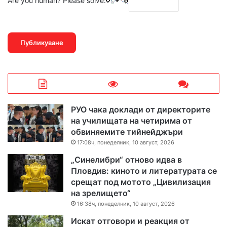
Are you human? Please solve:
РУО чака доклади от директорите
на училищата на четирима от
обвиняемите тийнейджъри
17:08ч, понеделник, 10 август, 2026
„Синелибри“ отново идва в
Пловдив: киното и литературата се
срещат под мотото „Цивилизация
на зрелището“
16:38ч, понеделник, 10 август, 2026
Искат отговори и реакция от