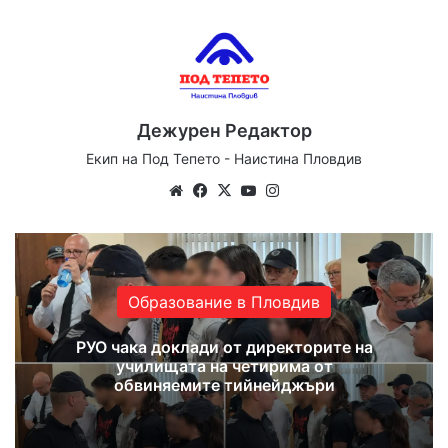
Дежурен Редактор
Екип на Под Тепето - Наистина Пловдив
Website
Facebook
X
YouTube
Instagram
Образование в Пловдив
РУО чака доклади от директорите на
училищата на четирима от
обвиняемите тийнейджъри