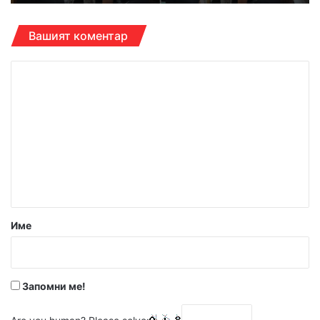
Вашият коментар
К
о
м
е
н
т
а
р
Име
:
*
Запомни ме!