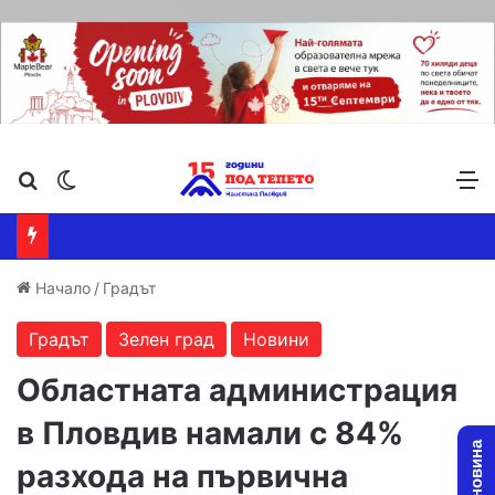
Търсене ...
Switch skin
М
Начало
/
Градът
Градът
Зелен град
Новини
Областната администрация
в Пловдив намали с 84%
разхода на първична