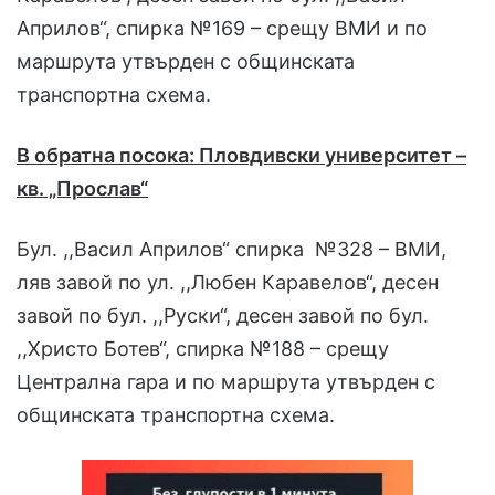
Априлов“, спирка №169 – срещу ВМИ и по
маршрута утвърден с общинската
транспортна схема.
В обратна посока: Пловдивски университет –
кв. „Прослав“
Бул. ,,Васил Априлов“ спирка №328 – ВМИ,
ляв завой по ул. ,,Любен Каравелов“, десен
завой по бул. ,,Руски“, десен завой по бул.
,,Христо Ботев“, спирка №188 – срещу
Централна гара и по маршрута утвърден с
общинската транспортна схема.