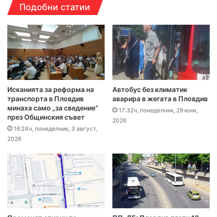
Подобни статии
Исканията за реформа на
Автобус без климатик
транспорта в Пловдив
аварира в жегата в Пловдив
минаха само „за сведение“
17:32ч, понеделник, 29 юни,
през Общинския съвет
2026
16:24ч, понеделник, 3 август,
2026