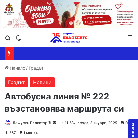
Търсене ...
Switch skin
М
Начало
/
Градът
Градът
Новини
Автобусна линия № 222
възстановява маршрута си
Follow
Send
Дежурен Редактор
11:58ч, сряда, 8 януари, 2025
0
on
an
237
1 минута
X
email