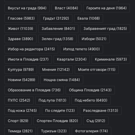
Вкусът на града
(994)
Власт
(4084)
Героите на деня
(1964)
Гласове
(5983)
Градът
(31292)
Евала
(1068)
Живот
(11039)
Забавление
(8401)
Забравеният град
(1825)
Здраве
(3890)
Зелен град
(1358)
Избори
(5021)
Избор на редактора
(2415)
Изпод тепето
(4900)
Имоти в Пловдив
(237)
Квартали
(2304)
Криминале
(5973)
Култура
(9789)
Мнения
(12142)
Моите отговори
(115)
Новини
(54289)
Нощна смяна
(1484)
Образование в Пловдив
(736)
Община Пловдив
(2143)
ПУЛС
(2542)
Под лупа
(1613)
Под небето
(6493)
Под ножа
(2745)
По следите
(123)
Разследване
(1313)
Спорт
(829)
Спортен Пловдив
(820)
Съд
(2912)
Темида
(2821)
Туризъм
(323)
Фотогалерия
(174)