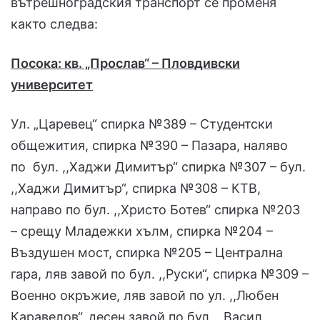
вътрешноградския транспорт се променя
както следва:
Посока: кв. „Прослав“ – Пловдивски
университет
Ул. „Царевец“ спирка №389 – Студентски
общежития, спирка №390 – Пазара, наляво
по бул. ,,Хаджи Димитър“ спирка №307 – бул.
,,Хаджи Димитър“, спирка №308 – КТВ,
направо по бул. ,,Христо Ботев“ спирка №203
– срещу Младежки хълм, спирка №204 –
Въздушен мост, спирка №205 – Централна
гара, ляв завой по бул. ,,Руски“, спирка №309 –
Военно окръжие, ляв завой по ул. ,,Любен
Каравелов“, десен завой по бул. ,,Васил