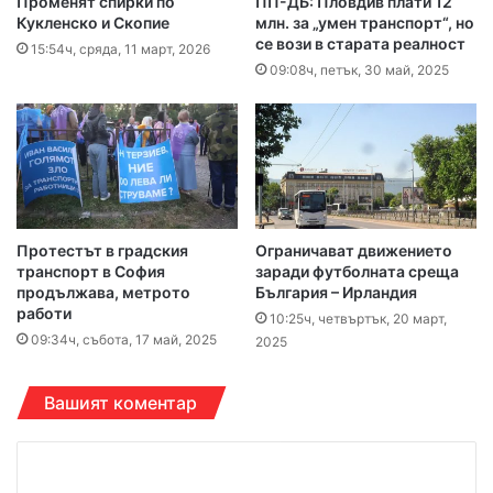
Променят спирки по
ПП-ДБ: Пловдив плати 12
Кукленско и Скопие
млн. за „умен транспорт“, но
се вози в старата реалност
15:54ч, сряда, 11 март, 2026
09:08ч, петък, 30 май, 2025
Протестът в градския
Ограничават движението
транспорт в София
заради футболната среща
продължава, метрото
България – Ирландия
работи
10:25ч, четвъртък, 20 март,
09:34ч, събота, 17 май, 2025
2025
Вашият коментар
К
о