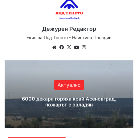
Дежурен Редактор
Екип на Под Тепето - Наистина Пловдив
Website
Facebook
X
YouTube
Instagram
Актуално
6000 декара горяха край Асеновград,
пожарът е овладян