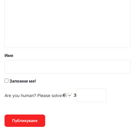
м
е
н
т
а
р
Име
:
*
Запомни ме!
Are you human? Please solve: