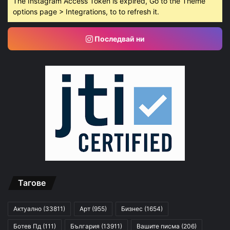
The Instagram Access Token is expired, Go to the Theme
options page > Integrations, to to refresh it.
Последвай ни
Тагове
Актуално
(33811)
Арт
(955)
Бизнес
(1654)
Ботев Пд
(111)
България
(13911)
Вашите писма
(206)