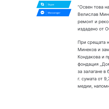
Skype
“Освен това на
Messenger
Велислав Мине
ремонт и реко
издадено от О
При срещата н
Минеков и зам
Кондакова и п
фондация „Дом
за залагане в
г. сумата от 9
медии, напомн