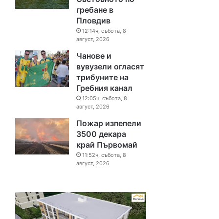
гребане в
Пловдив
12:14ч, събота, 8
август, 2026
Чанове и
вувузели огласят
трибуните на
Гребния канал
12:05ч, събота, 8
август, 2026
Пожар изпепели
3500 декара
край Първомай
11:52ч, събота, 8
август, 2026