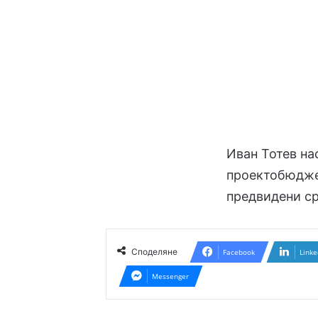
Иван Тотев на
проектобюджет
предвидени ср
Споделяне
Facebook
Linke
Messenger