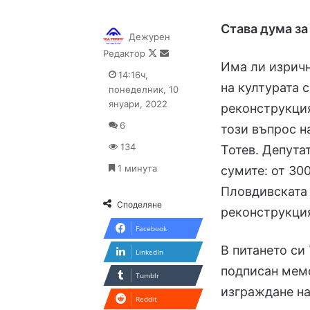
Става дума за
Дежурен
Follow
Send
Редактор
Има ли изрич
on
an
14:16ч,
X
email
на културата 
понеделник, 10
януари, 2022
реконструкция
6
този въпрос н
134
Тотев. Депута
1 минута
сумите: от 300
Пловдивската о
Споделяне
реконструкция
Facebook
В питането си 
LinkedIn
подписан мем
Tumblr
изграждане на
Reddit