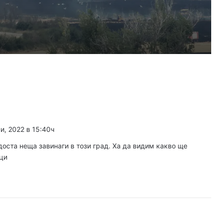
, 2026
край Асеновград, пожарът е овладян
, 2026
 българското въздушно пространство
и, 2022 в 15:40ч
, 2026
Българка във финал B на Световното по гребане в Пловдив
оста неща завинаги в този град. Ха да видим какво ще
дци
, 2026
гласят трибуните на Гребния канал