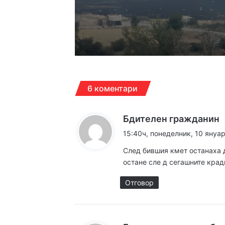
17:07ч, събота, 8 август
6000 декара горяха 
12:30ч, събота, 8 август
6 коментари
Дрон се е взривил в
к
Бдителен гражданин
а
15:40ч, понеделник, 10 януар
12:14ч, събота, 8 август
з
След бившия кмет останаха д
а
остане сле д сегашните кра
:
Отговор
12:05ч, събота, 8 август
Чанове и вувузели о