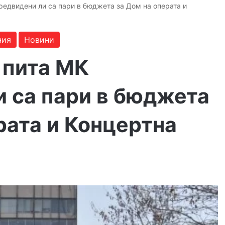
редвидени ли са пари в бюджета за Дом на операта и
ния
Новини
 пита МК
и са пари в бюджета
рата и Концертна