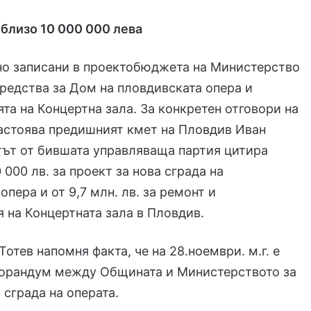
 близо 10 000 000 лева
но записани в проектобюджета на Министерство
средства за Дом на пловдивската опера и
та на Концертна зала. За конкретен отговори на
астоява предишният кмет на Пловдив Иван
тът от бившата управляваща партия цитира
 000 лв. за проект за нова сграда на
пера и от 9,7 млн. лв. за ремонт и
 на Концертната зала в Пловдив.
Тотев напомня факта, че на 28.ноември. м.г. е
орандум между Общината и Министерството за
 сграда на операта.