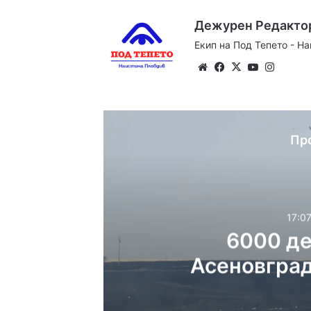
Дежурен Редакто
Екип на Под Тепето - Н
Website
Facebook
X
YouTube
Instag
Пр
17:07
6000 де
Асеновград