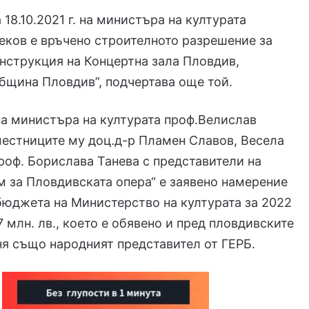
 18.10.2021 г. на министъра на културата
ков е връчено строителното разрешение за
нструкция на Концертна зала Пловдив,
бщина Пловдив”, подчертава още той.
а министъра на културата проф.Велислав
естниците му доц.д-р Пламен Славов, Весела
роф. Борислава Танева с представители на
 за Пловдивската опера“ е заявено намерение
 бюджета на Министерство на културата за 2022
,7 млн. лв., което е обявено и пред пловдивските
я също народният представител от ГЕРБ.