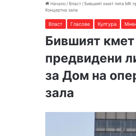
Начало
/
Власт
/
Бившият кмет пита МК п
Концертна зала
Власт
Гласове
Култура
Мне
Бившият кмет
предвидени л
за Дом на опе
зала