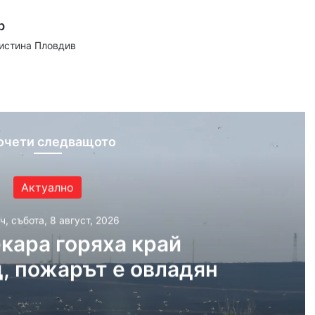
р
аистина Пловдив
ram
очети следващото
Актуално
ч, събота, 8 август, 2026
кара горяха край
, пожарът е овладян