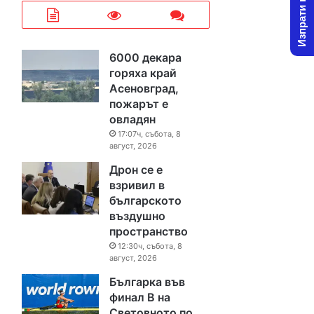
Изпрати новина
6000 декара
горяха край
Асеновград,
пожарът е
овладян
17:07ч, събота, 8
август, 2026
Дрон се е
взривил в
българското
въздушно
пространство
12:30ч, събота, 8
август, 2026
Българка във
финал B на
Световното по