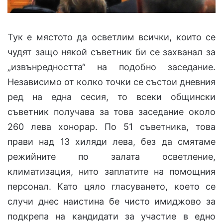
Тук е мястото да осветлим всички, които се
чудят защо някой съветник би се захванал за
„извънредността“ на подобно заседание.
Независимо от колко точки се състои дневния
ред на една сесия, то всеки общински
съветник получава за това заседание около
260 лева хонорар. По 51 съветника, това
прави над 13 хиляди лева, без да смятаме
режийните по залата осветление,
климатизация, нито заплатите на помощния
персонал. Като цяло гласуването, което се
случи днес наистина бе чисто имиджово за
подкрепа на кандидати за участие в едно