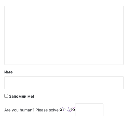
К
о
м
е
н
т
а
р
Име
:
*
Запомни ме!
Are you human? Please solve: