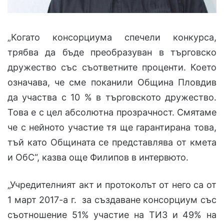
„Когато консорциума спечели конкурса,
трябва да бъде преобразуван в търговско
дружество със съответните проценти. Което
означава, че сме поканили Община Пловдив
да участва с 10 % в търговското дружество.
Това е с цел абсолютна прозрачност. Смятаме
че с нейното участие тя ще гарантирана това,
тъй като Общината се представлява от кмета
и ОбС“, казва още Филипов в интервюто.
„Учредителният акт и протоколът от него са от
1 март 2017-а г. за създаване консорциум със
съотношение 51% участие на ТИЗ и 49% на