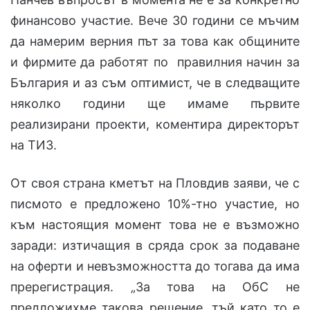
финансово участие. Вече 30 години се мъчим
да намерим верния път за това как общините
и фирмите да работят по правилния начин за
България и аз съм оптимист, че в следващите
няколко години ще имаме първите
реализирани проекти, коментира директорът
на ТИЗ.
От своя страна кметът на Пловдив заяви, че с
писмото е предложено 10%-тно участие, но
към настоящия момент това не е възможно
заради: изтичащия в сряда срок за подаване
на оферти и невъзможността до тогава да има
пререгистрация. „За това на ОбС не
предложихме такова решение, тъй като то е