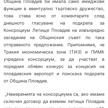
Община Пловдив би имала само имиджови
функции в евентуално търговско дружество,
това става ясно от коментарите след
днешното гласуване на подкрепа за
Консроциум Летище Пловдив на извънредно
заседание на Общинския съвет по така
отправеното предложение. Припомняме, че
Тракия икономическа зона (ТИЗ) и ПИМК
учредиха консорциум, за да участват в
поредния обявен конкурс за концесия на
пловдивския аеропорт и поискаха подкрепа
от Община Пловдив.
„
Намеренията на консорциума са, ако имаме
сключен договор да вземем летище Пловдив