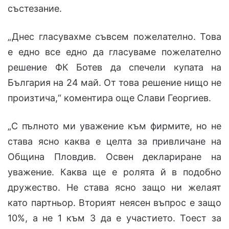
състезание.
„Днес гласувахме съвсем пожелателно. Това
е едно все едно да гласуваме пожелателно
решение ФК Ботев да спечели купата на
България на 24 май. От това решение нищо не
произтича,“ коментира още Слави Георгиев.
„С пълното ми уважение към фирмите, но не
става ясно каква е целта за привличане на
Община Пловдив. Освен деклариране на
уважение. Каква ще е ролята й в подобно
дружество. Не става ясно защо ни желаят
като партньор. Вторият неясен въпрос е защо
10%, а не 1 към 3 да е участието. Тоест за