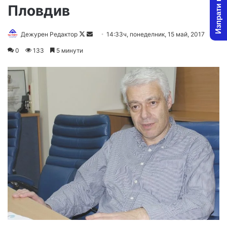
Изпрати новина
Пловдив
Дежурен Редактор
F
S
14:33ч, понеделник, 15 май, 2017
o
e
0
133
5 минути
l
n
l
d
o
a
w
n
o
e
n
m
X
a
i
l