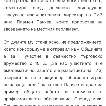
като гражданско и като едни логистичен хъб“,
коментира след днешното единодушно
гласуване изпълнителният директор на ТИЗ
инж. Пламен Панчев, който присъства на
заседанието на местния парламент.
От думите му стана ясно, че предложението,
което консорциума е отправил към Общината
е за участие в съвместно търговско
дружество с 10 %. „За нас участието й е
емблематично, защото и в развитието на ТИЗ,
въпреки че не е акционер, общината играе
решаваща роля“, каза още Панчев и даде за
пример общата работа по промяната в
професионалното образование. Според инж.
Панчев въпросът в момента не е за конкретно