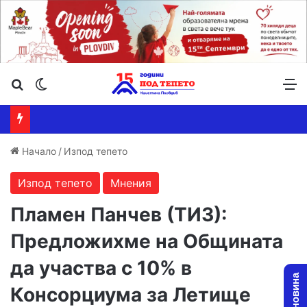
Търсене ...
Switch skin
М
Начало
/
Изпод тепето
Изпод тепето
Мнения
Пламен Панчев (ТИЗ):
Предложихме на Общината
да участва с 10% в
Консорциума за Летище