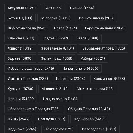
Актуално
(33811)
Арт
(955)
Бизнес
(1654)
Ботев Пд
(111)
България
(13911)
Вашите писма
(206)
Вкусът на града
(994)
Власт
(4084)
Героите на деня
(1964)
Гласове
(5983)
Градът
(31292)
Евала
(1068)
Живот
(11039)
Забавление
(8401)
Забравеният град
(1825)
Здраве
(3890)
Зелен град
(1358)
Избори
(5021)
Избор на редактора
(2415)
Изпод тепето
(4900)
Имоти в Пловдив
(237)
Квартали
(2304)
Криминале
(5973)
Култура
(9789)
Мнения
(12142)
Моите отговори
(115)
Новини
(54289)
Нощна смяна
(1484)
Образование в Пловдив
(736)
Община Пловдив
(2143)
ПУЛС
(2542)
Под лупа
(1613)
Под небето
(6493)
Под ножа
(2745)
По следите
(123)
Разследване
(1313)