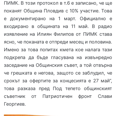
ПИМК. В този протокол в т.6 е записано, че ще
поканят Община Пловдив с 10% участие. Това
е документирано на 1 март. Официално е
входирано в общината на 11 май. В радио
изявление на Илиян Филипов от ПИМК става
ясно, че поканата е отпреди месец и половина.
Имено за това попитах кмета кое налага тази
подкрепа да бъде гласувана на извънредно
заседание на Общинския съвет, а той отвърна
че грешката е негова, защото се заблудил, че
срокът за офертите за концесията е 27 май“,
това разказа пред Под тепето общинският
съветник от Патриотичен фронт Слави
Георгиев.