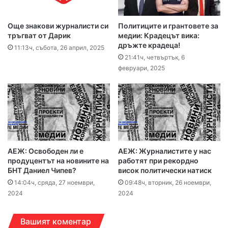
Още знакови журналисти си
Политиците и грантовете за
тръгват от Дарик
медии: Крадецът вика:
дръжте крадеца!
11:13ч, събота, 26 април, 2025
21:41ч, четвъртък, 6
февруари, 2025
АЕЖ: Освободен ли е
АЕЖ: Журналистите у нас
продуцентът на новините на
работят при рекордно
БНТ Даниел Чипев?
висок политически натиск
14:04ч, сряда, 27 ноември,
09:48ч, вторник, 26 ноември,
2024
2024
Вашият коментар