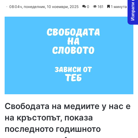
Изпрати новина
on
an
08:04ч, понеделник, 10 ноември, 2025
0
161
1 минута
X
email
Свободата на медиите у нас е
на кръстопът, показа
последното годишното