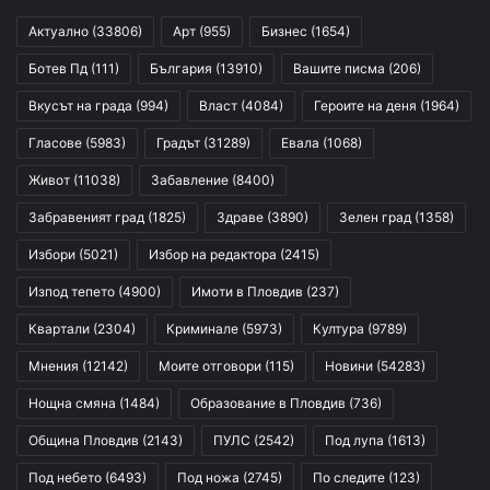
Актуално
(33806)
Арт
(955)
Бизнес
(1654)
Ботев Пд
(111)
България
(13910)
Вашите писма
(206)
Вкусът на града
(994)
Власт
(4084)
Героите на деня
(1964)
Гласове
(5983)
Градът
(31289)
Евала
(1068)
Живот
(11038)
Забавление
(8400)
Забравеният град
(1825)
Здраве
(3890)
Зелен град
(1358)
Избори
(5021)
Избор на редактора
(2415)
Изпод тепето
(4900)
Имоти в Пловдив
(237)
Квартали
(2304)
Криминале
(5973)
Култура
(9789)
Мнения
(12142)
Моите отговори
(115)
Новини
(54283)
Нощна смяна
(1484)
Образование в Пловдив
(736)
Община Пловдив
(2143)
ПУЛС
(2542)
Под лупа
(1613)
Под небето
(6493)
Под ножа
(2745)
По следите
(123)