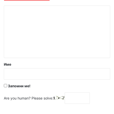
К
о
м
е
н
т
а
р
Име
:
*
Запомни ме!
Are you human? Please solve: