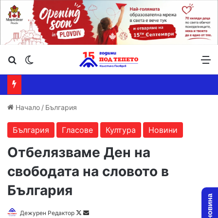
Търсене ...
Switch skin
М
Начало
/
България
България
Гласове
Култура
Новини
Отбелязваме Ден на
свободата на словото в
България
Follow
Send
Дежурен Редактор