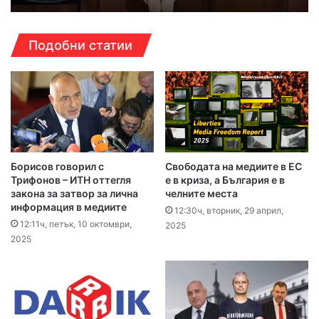
Подобни статии
Борисов говорил с
Свободата на медиите в ЕС
Трифонов – ИТН оттегля
е в криза, а България е в
закона за затвор за лична
челните места
информация в медиите
12:30ч, вторник, 29 април,
12:11ч, петък, 10 октомври,
2025
2025