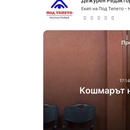
Дежурен Редакто
Екип на Под Тепето -
Website
Facebook
X
YouTube
Instag
Пр
17:14
Кошмарът н
17:14ч, петък, 7 август