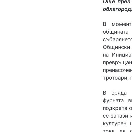
Още през 
облагород
В момент
общината 
събарянет
Общински с
на Инициа
превръща
пренасоч
тротоари, 
В сряда 
фурната 
подкрепа о
се запази 
културен 
това да 