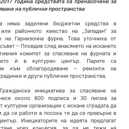
2017 година средствата са пренасочени за
яване на публични пространства
а няма заделени бюджетни средства в
или районното кмество на „Западен“ за
о на Гарнизонна фурна. Това уточниха от
ъвет – Пловдив след внасянето на искането
тивния комитет за спасяване на фурната и
нето ѝ в културен център. Парите са
ени към облагородяване – ремонти на
градинки и други публични пространства.
Гражданска инициатива за спасяване на
внесе около 800 подписа и 30 писма за
т културни организации с искане сградата да
и да се работи в посока тя да се превърне в
център. Инициаторите на идеята предлагат
стане чрез концесия, за да не тежи на