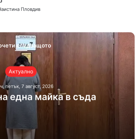
р
 Наистина Пловдив
ram
очети следващото
Актуално
ч, петък, 7 август, 2026
а една майка в съда
, 2026