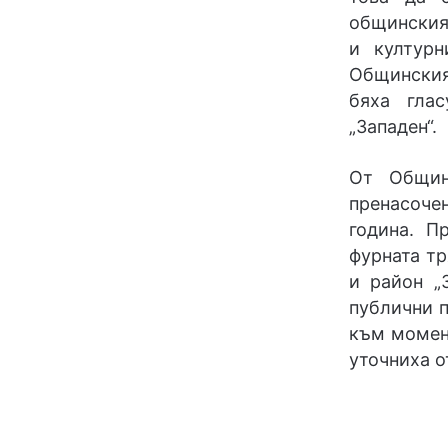
общинския
и културн
Общинския
бяха гла
„Западен“.
От Общинс
пренасочен
година. П
фурната тр
и район „
публични п
към момент
уточниха о