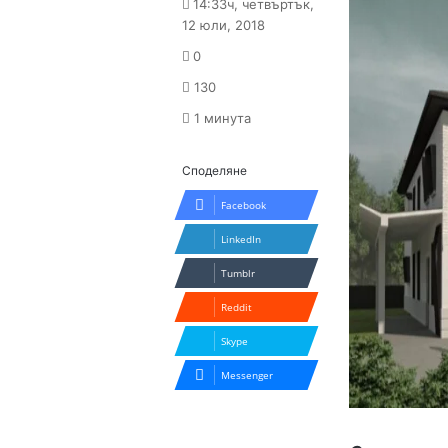
14:33ч, четвъртък,
X
email
12 юли, 2018
0
130
1 минута
Споделяне
Facebook
LinkedIn
Tumblr
Reddit
Skype
Messenger