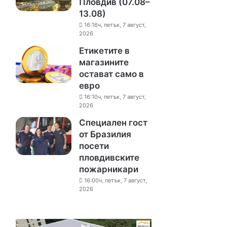
Пловдив (07.08–
13.08)
16:16ч, петък, 7 август,
2026
Етикетите в
магазините
остават само в
евро
16:10ч, петък, 7 август,
2026
Специален гост
от Бразилия
посети
пловдивските
пожарникари
16:00ч, петък, 7 август,
2026