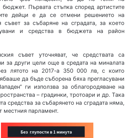
 бюджет. Първата стъпка според артистите
ите дейци е да се отмени решението на
 съвет за събаряне на сградата, за което
сувани и средства в бюджета на район
кия съвет уточняват, че средствата са
и за други цели още в средата на миналата
рез лятото на 2017-а 350 000 лв, с които
ябваше да бъде съборена бяха прегласувани
Западен“ ги използва за облагородяване на
ространства – градинки, тротоари и др. Така
а средства за събарянето на сградата няма,
т местния парламент.