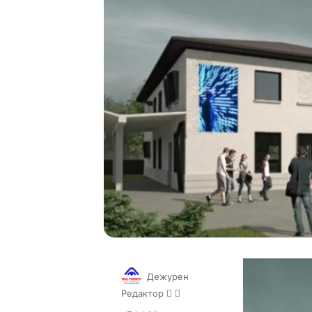
Дежурен
Follow
Send
Редактор
on
an