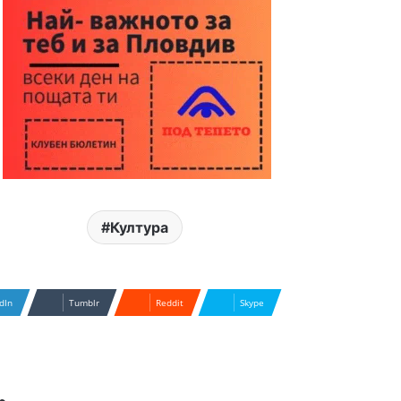
Култура
dIn
Tumblr
Reddit
Skype