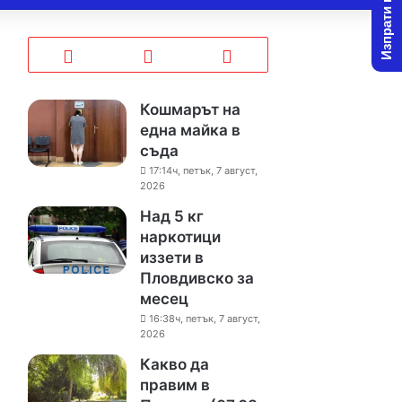
Изпрати новина
Кошмарът на
една майка в
съда
17:14ч, петък, 7 август,
2026
Над 5 кг
наркотици
иззети в
Пловдивско за
месец
16:38ч, петък, 7 август,
2026
Какво да
правим в