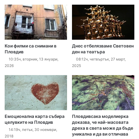
Кои филми са снимани в
Днес отбелязваме Световен
Пловдив
ден на театъра
10:35ч, вторник, 13 януари,
08:12ч, четвъртък, 27 март,
2026
2025
Емоционална карта събира
Пловдивсака моделиерка
целувките на Пловдив
доказва, че най-масовата
дреха в света може да бъде
14:19ч, петък, 30 ноември,
уникална и да ви отличава
2018