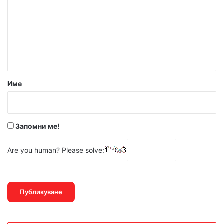
м
е
н
т
а
р
Име
:
*
Запомни ме!
Are you human? Please solve: