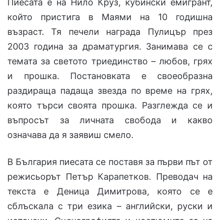
Пиесата е на Нило Круз, кубински емигрант,
който пристига в Маями на 10 годишна
възраст. Тя печели награда Пулицър през
2003 година за драматургия. Занимава се с
темата за светото триединство – любов, грях
и прошка. Постановката е своеобразна
раздираща падаща звезда по време на грях,
която търси своята прошка. Разглежда се и
въпросът за личната свобода и какво
означава да я заявиш смело.
В България пиесата се поставя за първи път от
режисьорът Петър Карапетков. Преводач на
текста е Деница Димитрова, която се е
сблъскала с три езика – английски, руски и