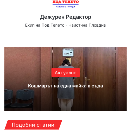
Дежурен Редактор
Екип на Под Тепето - Наистина Пловдив
We
Fa
X
Yo
Ins
bsi
ce
uT
tag
te
bo
ub
ra
ok
e
m
Актуално
Кошмарът на една майка в съда
Подобни статии