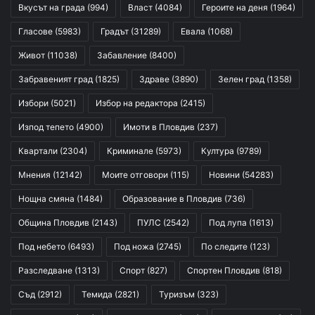
Вкусът на града
(994)
Власт
(4084)
Героите на деня
(1964)
Гласове
(5983)
Градът
(31289)
Евала
(1068)
Живот
(11038)
Забавление
(8400)
Забравеният град
(1825)
Здраве
(3890)
Зелен град
(1358)
Избори
(5021)
Избор на редактора
(2415)
Изпод тепето
(4900)
Имоти в Пловдив
(237)
Квартали
(2304)
Криминале
(5973)
Култура
(9789)
Мнения
(12142)
Моите отговори
(115)
Новини
(54283)
Нощна смяна
(1484)
Образование в Пловдив
(736)
Община Пловдив
(2143)
ПУЛС
(2542)
Под лупа
(1613)
Под небето
(6493)
Под ножа
(2745)
По следите
(123)
Разследване
(1313)
Спорт
(827)
Спортен Пловдив
(818)
Съд
(2912)
Темида
(2821)
Туризъм
(323)