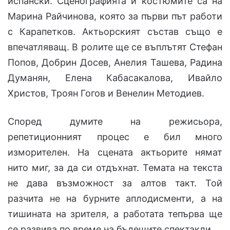
испански. Сценографията и костюмите са на
Марина Райчинова, която за първи път работи
с Карапетков. Актьорският състав също е
впечатляващ. В ролите ще се въплътят Стефан
Попов, Добрин Досев, Анелия Ташева, Радина
Думанян, Елена Кабасакалова, Ивайло
Христов, Троян Гогов и Венелин Методиев.
Според думите на режисьора,
репетиционният процес е бил много
изморителен. На сцената актьорите нямат
нито миг, за да си отдъхнат. Темата на текста
не дава възможност за алтов такт. Той
разчита не на бурните аплодисменти, а на
тишината на зрителя, а работата тепърва ще
се развива по време на бъдещите спектакли.