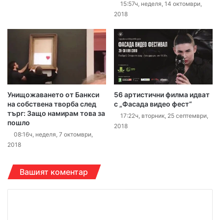
15:57ч, неделя, 14 октомври,
2018
Унищожаването от Банкси
56 артистични филма идват
на собствена творба след
с „Фасада видео фест“
търг: Защо намирам това за
17:22ч, вторник, 25 септември,
пошло
2018
08:16ч, неделя, 7 октомври,
2018
Вашият коментар
К
о