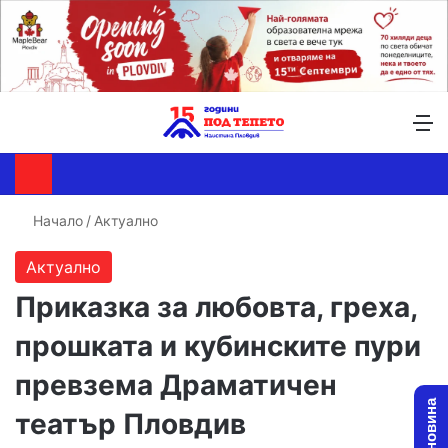
Търсене ...
Switch skin
М
Начало
/
Актуално
Актуално
Приказка за любовта, греха,
прошката и кубинските пури
превзема Драматичен
театър Пловдив