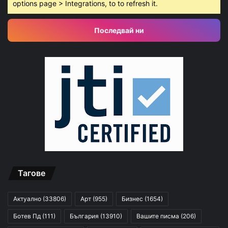
options page > Integrations, to to refresh it.
Последвай ни
Тагове
Актуално
(33806)
Арт
(955)
Бизнес
(1654)
Ботев Пд
(111)
България
(13910)
Вашите писма
(206)