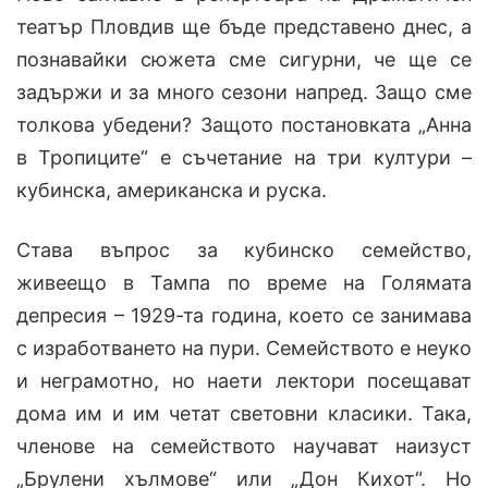
театър Пловдив ще бъде представено днес, а
познавайки сюжета сме сигурни, че ще се
задържи и за много сезони напред. Защо сме
толкова убедени? Защото постановката „Анна
в Тропиците“ е съчетание на три култури –
кубинска, американска и руска.
Става въпрос за кубинско семейство,
живеещо в Тампа по време на Голямата
депресия – 1929-та година, което се занимава
с изработването на пури. Семейството е неуко
и неграмотно, но наети лектори посещават
дома им и им четат световни класики. Така,
членове на семейството научават наизуст
„Брулени хълмове“ или „Дон Кихот“. Но