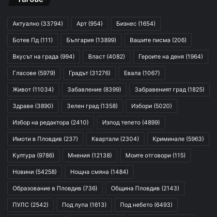
Актуално
(33794)
Арт
(954)
Бизнес
(1654)
Ботев Пд
(111)
България
(13899)
Вашите писма
(206)
Вкусът на града
(994)
Власт
(4082)
Героите на деня
(1964)
Гласове
(5979)
Градът
(31276)
Евала
(1067)
Живот
(11034)
Забавление
(8399)
Забравеният град
(1825)
Здраве
(3890)
Зелен град
(1358)
Избори
(5020)
Избор на редактора
(2410)
Изпод тепето
(4899)
Имоти в Пловдив
(237)
Квартали
(2304)
Криминале
(5963)
Култура
(9786)
Мнения
(12138)
Моите отговори
(115)
Новини
(54258)
Нощна смяна
(1484)
Образование в Пловдив
(736)
Община Пловдив
(2143)
ПУЛС
(2542)
Под лупа
(1613)
Под небето
(6493)