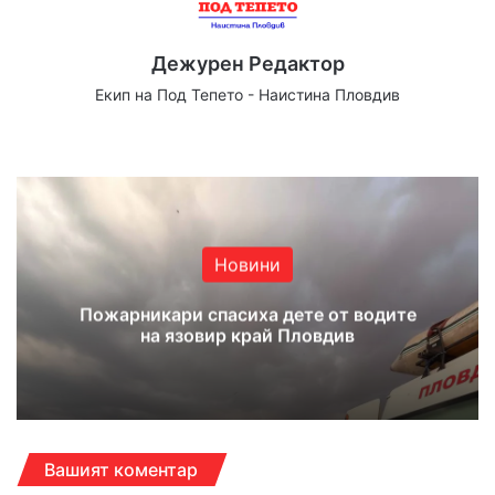
Дежурен Редактор
Екип на Под Тепето - Наистина Пловдив
Website
Facebook
X
YouTube
Instagram
Новини
Пожарникари спасиха дете от водите
на язовир край Пловдив
Вашият коментар