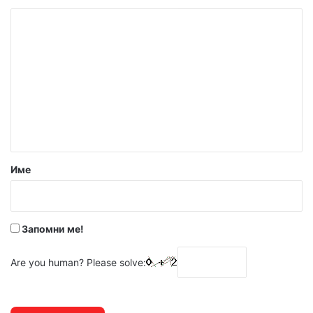
К
о
м
е
н
т
а
р
Име
:
*
Запомни ме!
Are you human? Please solve: