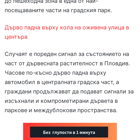
до пешеходна зона в една от най-
посещаваните части на градския парк.
Дърво падна върху кола на оживена улица в
центъра
Случаят е пореден сигнал за състоянието на
част от дървесната растителност в Пловдив.
Часове по-късно дърво падна върху
автомобил в централната градска част, а
граждани продължават да подават сигнали за
изсъхнали и компрометирани дървета в
паркове и междублокови пространства.