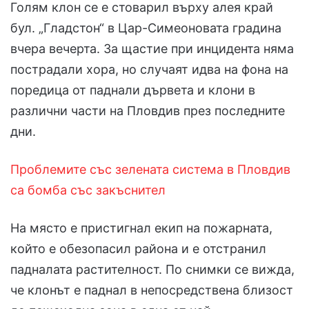
Голям клон се е стоварил върху алея край
бул. „Гладстон“ в Цар-Симеоновата градина
вчера вечерта. За щастие при инцидента няма
пострадали хора, но случаят идва на фона на
поредица от паднали дървета и клони в
различни части на Пловдив през последните
дни.
Проблемите със зелената система в Пловдив
са бомба със закъснител
На място е пристигнал екип на пожарната,
който е обезопасил района и е отстранил
падналата растителност. По снимки се вижда,
че клонът е паднал в непосредствена близост