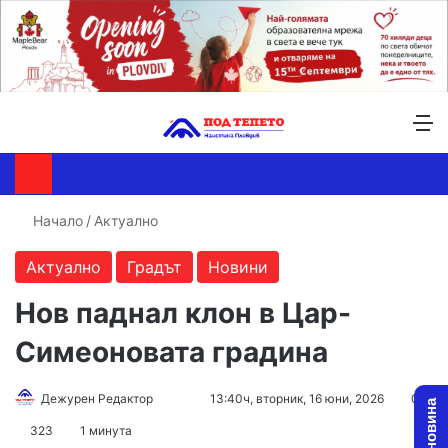
Търсене ...
Switch skin
М
Начало
/
Актуално
Актуално
Градът
Новини
Нов паднал клон в Цар-
Симеоновата градина
Follow
Send
Дежурен Редактор
13:40ч, вторник, 16 юни, 2026
0
on
an
323
1 минута
X
email