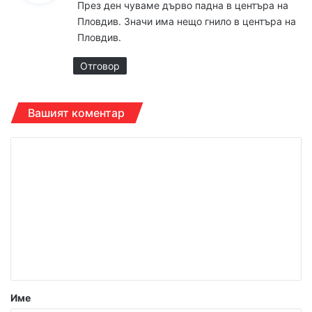
През ден чуваме дърво падна в центъра на
а
Пловдив. Значи има нещо гнило в центъра на
:
Пловдив.
Отговор
Вашият коментар
К
о
м
е
н
т
а
р
Име