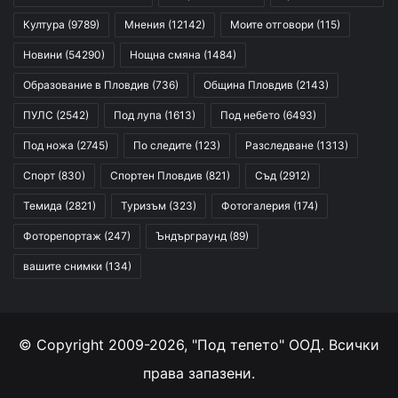
Култура
(9789)
Мнения
(12142)
Моите отговори
(115)
Новини
(54290)
Нощна смяна
(1484)
Образование в Пловдив
(736)
Община Пловдив
(2143)
ПУЛС
(2542)
Под лупа
(1613)
Под небето
(6493)
Под ножа
(2745)
По следите
(123)
Разследване
(1313)
Спорт
(830)
Спортен Пловдив
(821)
Съд
(2912)
Темида
(2821)
Туризъм
(323)
Фотогалерия
(174)
Фоторепортаж
(247)
Ъндърграунд
(89)
вашите снимки
(134)
© Copyright 2009-2026, "Под тепето" ООД. Всички
права запазени.