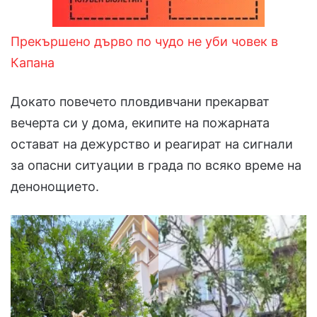
Прекършено дърво по чудо не уби човек в
Капана
Докато повечето пловдивчани прекарват
вечерта си у дома, екипите на пожарната
остават на дежурство и реагират на сигнали
за опасни ситуации в града по всяко време на
денонощието.