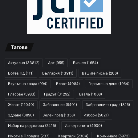
Тагове
Актуално
(33812)
Арт
(955)
Бизнес
(1654)
Ботев Пд
(111)
България
(13911)
Вашите писма
(206)
Вкусът на града
(994)
Власт
(4084)
Героите на деня
(1964)
Гласове
(5983)
Градът
(31292)
Евала
(1068)
Живот
(11040)
Забавление
(8401)
Забравеният град
(1825)
Здраве
(3890)
Зелен град
(1358)
Избори
(5021)
Избор на редактора
(2415)
Изпод тепето
(4900)
Имоти в Пловдив
(237)
Квартали
(2304)
Криминале
(5973)