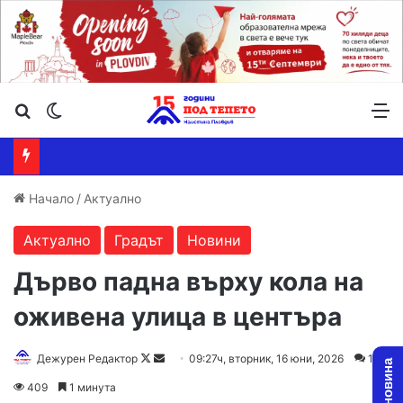
Търсене ...
Switch skin
М
Начало
/
Актуално
Актуално
Градът
Новини
Дърво падна върху кола на
оживена улица в центъра
Follow
Send
Дежурен Редактор
09:27ч, вторник, 16 юни, 2026
1
on
an
409
1 минута
X
email