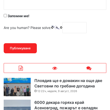
:
*
Запомни ме!
Are you human? Please solve:
Пловдив ще е домакин на още две
Световни по гребане догодина
12:22ч, неделя, 9 август, 2026
6000 декара горяха край
Асеновград, пожарът е овладян