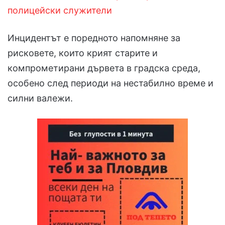
полицейски служители
Инцидентът е поредното напомняне за
рисковете, които крият старите и
компрометирани дървета в градска среда,
особено след периоди на нестабилно време и
силни валежи.