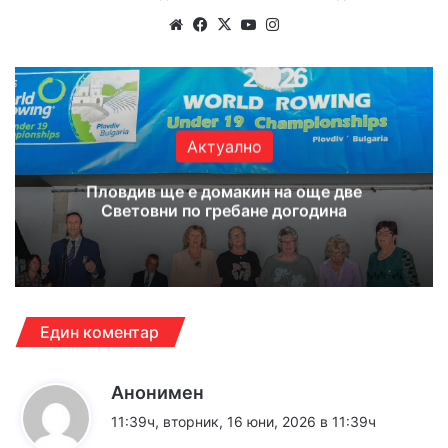
Website
Facebook
X
YouTube
Instagram
Актуално
Пловдив ще е домакин на още две
Световни по гребане догодина
Един коментар
к
Анонимен
а
11:39ч, вторник, 16 юни, 2026 в 11:39ч
з