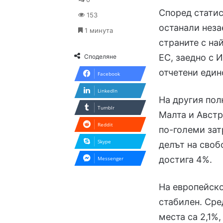
Според статис
153
останали неза
1 минута
страните с на
ЕС, заедно с 
Споделяне
отчетени един
Facebook
LinkedIn
На другия пол
Tumblr
Малта и Австр
Reddit
по-големи зат
Skype
делът на своб
достига 4%.
Messenger
На европейско
стабилен. Сре
места са 2,1%,