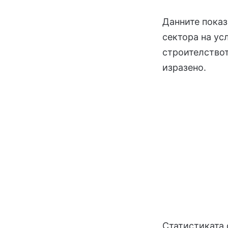
Данните показ
сектора на ус
строителствот
изразено.
Статистиката