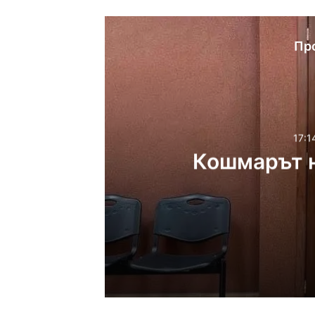
Пр
17:1
Кошмарът н
17:14ч, петък, 7 август,
Кошмарът на една м