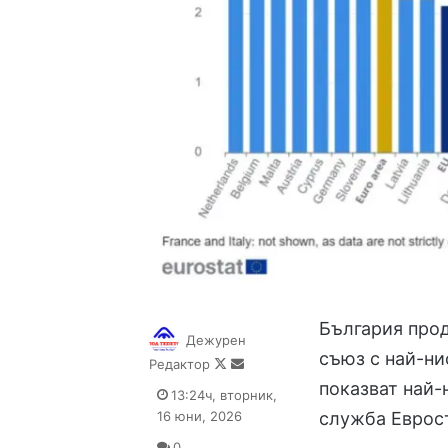
България про
Дежурен
съюз с най-ни
Follow
Send
Редактор
on
an
показват най-
13:24ч, вторник,
X
email
16 юни, 2026
служба Еврост
0