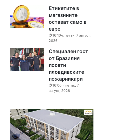
Етикетите в
магазините
остават само в
евро
16:10ч, петък, 7 август,
2026
Специален гост
от Бразилия
посети
пловдивските
пожарникари
16:00ч, петък, 7
август, 2026