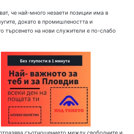
ват, че най-много незаети позиции има в
лугите, докато в промишлеността и
о търсенето на нови служители е по-слабо
 отразява съотношението между свободните и