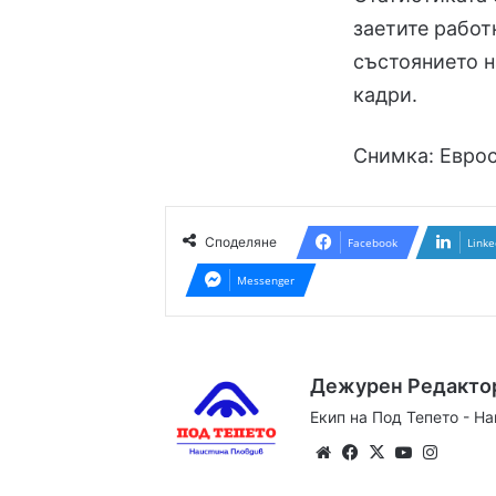
заетите работ
състоянието н
кадри.
Снимка: Евро
Споделяне
Facebook
Linke
Messenger
Дежурен Редакто
Екип на Под Тепето - Н
Website
Facebook
X
YouTube
Instag