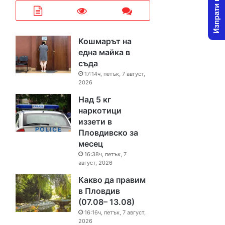
Изпрати новина
Кошмарът на
една майка в
съда
17:14ч, петък, 7 август,
2026
Над 5 кг
наркотици
иззети в
Пловдивско за
месец
16:38ч, петък, 7
август, 2026
Какво да правим
в Пловдив
(07.08– 13.08)
16:16ч, петък, 7 август,
2026