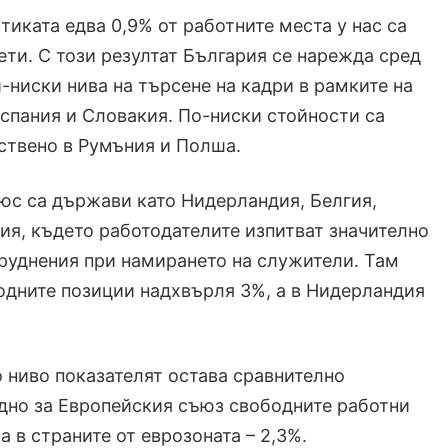
тиката едва 0,9% от работните места у нас са
ети. С този резултат България се нарежда сред
й-ниски нива на търсене на кадри в рамките на
Испания и Словакия. По-ниски стойности са
ствено в Румъния и Полша.
юс са държави като Нидерландия, Белгия,
ия, където работодателите изпитват значително
руднения при намирането на служители. Там
одните позиции надхвърля 3%, а в Нидерландия
 ниво показателят остава сравнително
дно за Европейския съюз свободните работни
 а в страните от еврозоната – 2,3%.