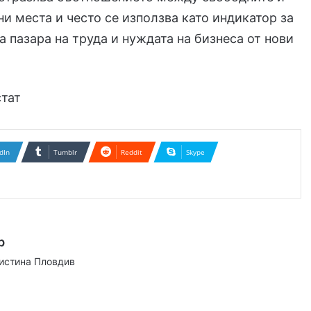
ни места и често се използва като индикатор за
а пазара на труда и нуждата на бизнеса от нови
стат
dIn
Tumblr
Reddit
Skype
р
аистина Пловдив
ram