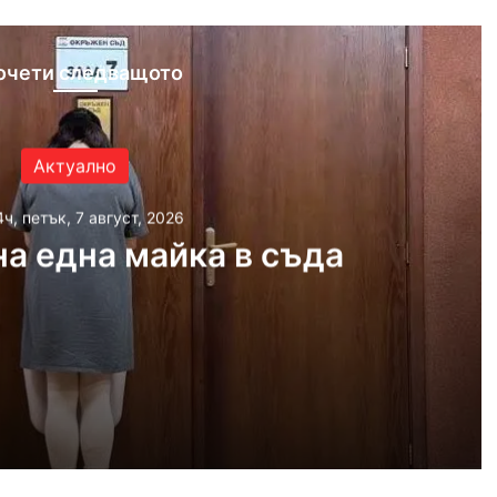
очети следващото
Актуално
4ч, петък, 7 август, 2026
а една майка в съда
 2026
айка в съда