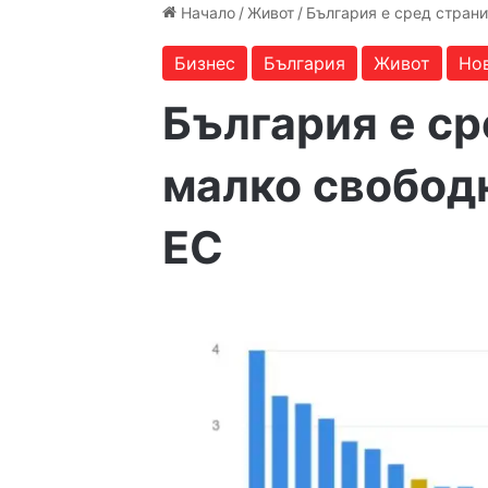
Начало
/
Живот
/
България е сред страни
Бизнес
България
Живот
Но
България е ср
малко свободн
ЕС