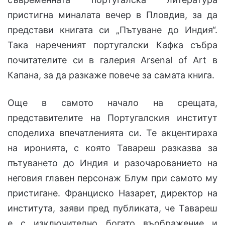
пристигна миналата вечер в Пловдив, за да
представи книгата си „Пътуване до Индия“.
Така нареченият португалски Кафка събра
почитателите си в галерия Arsenal of Art в
Капана, за да разкаже повече за самата книга.
Още в самото начало на срещата,
представителите на Португалския институт
споделиха впечатленията си. Те акцентираха
на иронията, с която Тавареш разказва за
пътуването до Индия и разочарованието на
неговия главен персонаж Блум при самото му
пристигане. Франциско Назарет, директор на
института, заяви пред публиката, че Тавареш
е с изключително богато въображение и