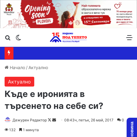
Търсене ...
Switch skin
М
Начало
/
Актуално
Актуално
Къде е иронията в
търсенето на себе си?
Дежурен Редактор
F
S
08:43ч, петък, 26 май, 2017
0
o
e
132
1 минута
l
n