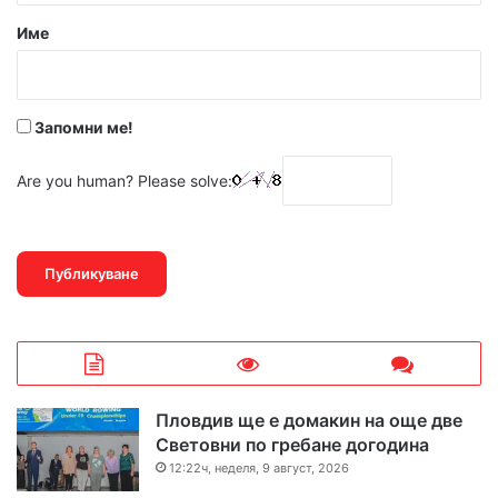
р
Име
:
*
Запомни ме!
Are you human? Please solve:
Пловдив ще е домакин на още две
Световни по гребане догодина
12:22ч, неделя, 9 август, 2026