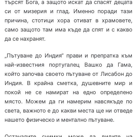
търсят Бога, а защото искат да спасят децата
си от мизерия и глад. Именно поради тази
причина, стотици хора отиват в храмовете,
само защото там има къде да спят и с какво
да се нахранят.
„Пътуване до Индия“ прави и препратка към
най-известния португалец Вашко да Гама,
който започва своето пътуване от Лисабон до
Индия. В крайна сметка, душевните мир и
покой не се намират на едно определено
място. Можем да ги намерим навсякъде по
света, важното е до какви места ще ни отведе
нашето физическо и ментално пътуване.
Останалите снимки може да видите на