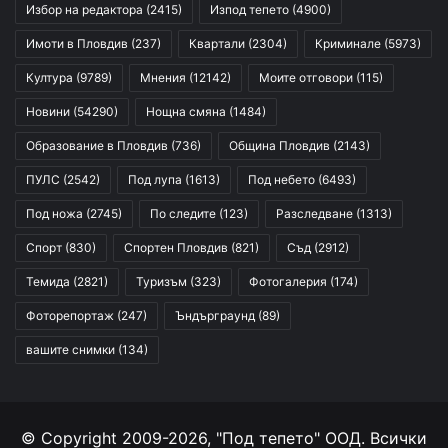
Избор на редактора
(2415)
Изпод тепето
(4900)
Имоти в Пловдив
(237)
Квартали
(2304)
Криминале
(5973)
Култура
(9789)
Мнения
(12142)
Моите отговори
(115)
Новини
(54290)
Нощна смяна
(1484)
Образование в Пловдив
(736)
Община Пловдив
(2143)
ПУЛС
(2542)
Под лупа
(1613)
Под небето
(6493)
Под ножа
(2745)
По следите
(123)
Разследване
(1313)
Спорт
(830)
Спортен Пловдив
(821)
Съд
(2912)
Темида
(2821)
Туризъм
(323)
Фотогалерия
(174)
Фоторепортаж
(247)
Ъндърграунд
(89)
вашите снимки
(134)
© Copyright 2009-2026, "Под тепето" ООД. Всички