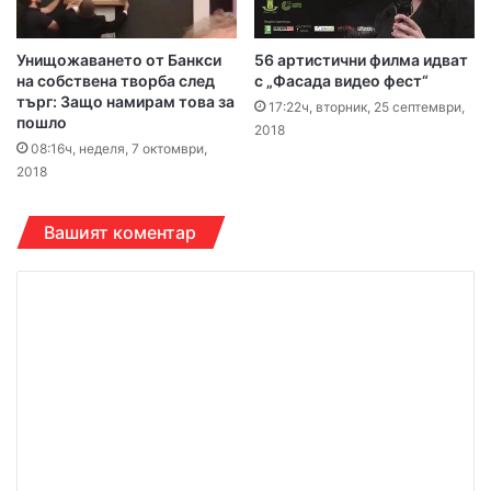
Унищожаването от Банкси
56 артистични филма идват
на собствена творба след
с „Фасада видео фест“
търг: Защо намирам това за
17:22ч, вторник, 25 септември,
пошло
2018
08:16ч, неделя, 7 октомври,
2018
Вашият коментар
К
о
м
е
н
т
а