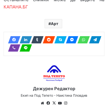
КАПАНА.БГ
Арт
Дежурен Редактор
Екип на Под Тепето - Наистина Пловдив
We
Fa
X
Yo
Ins