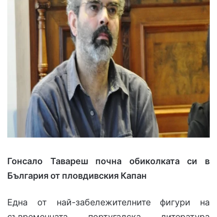
Гонсало Тавареш почна обиколката си в
България от пловдивския Капан
Една от най-забележителните фигури на
съвременната португалска литература