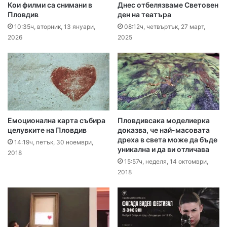
Кои филми са снимани в
Днес отбелязваме Световен
Пловдив
ден на театъра
10:35ч, вторник, 13 януари,
08:12ч, четвъртък, 27 март,
2026
2025
Емоционална карта събира
Пловдивсака моделиерка
целувките на Пловдив
доказва, че най-масовата
дреха в света може да бъде
14:19ч, петък, 30 ноември,
уникална и да ви отличава
2018
15:57ч, неделя, 14 октомври,
2018