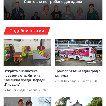
Световни по гребане догодина
Подобни статии
Открита библиотека
Транспортът на един град е
превзема стълбите на
култура
Каменица преди Награди
16:41ч, сряда, 25 март, 2026
„Пловдив“
14:35ч, сряда, 1 април, 2026