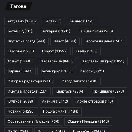
Тагове
Актуално
(33812)
Арт
(955)
Бизнес
(1654)
Ботев Пд
(111)
България
(13911)
Вашите писма
(206)
Вкусът на града
(994)
Власт
(4084)
Героите на деня
(1964)
Гласове
(5983)
Градът
(31292)
Евала
(1068)
Живот
(11040)
Забавление
(8401)
Забравеният град
(1825)
Здраве
(3890)
Зелен град
(1358)
Избори
(5021)
Избор на редактора
(2415)
Изпод тепето
(4900)
Имоти в Пловдив
(237)
Квартали
(2304)
Криминале
(5973)
Култура
(9789)
Мнения
(12142)
Моите отговори
(115)
Новини
(54290)
Нощна смяна
(1484)
Образование в Пловдив
(736)
Община Пловдив
(2143)
ПУЛС
(2542)
Под лупа
(1613)
Под небето
(6493)