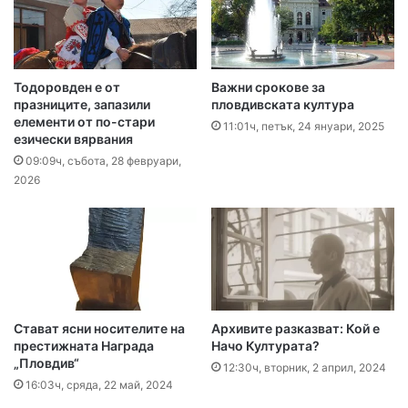
Тодоровден е от
Важни срокове за
празниците, запазили
пловдивската култура
елементи от по-стари
11:01ч, петък, 24 януари, 2025
езически вярвания
09:09ч, събота, 28 февруари,
2026
Стават ясни носителите на
Архивите разказват: Кой е
престижната Награда
Начо Културата?
„Пловдив“
12:30ч, вторник, 2 април, 2024
16:03ч, сряда, 22 май, 2024