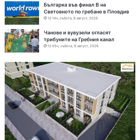
Българка във финал B на
Световното по гребане в Пловдив
12:14ч, събота, 8 август, 2026
Чанове и вувузели огласят
трибуните на Гребния канал
12:05ч, събота, 8 август, 2026