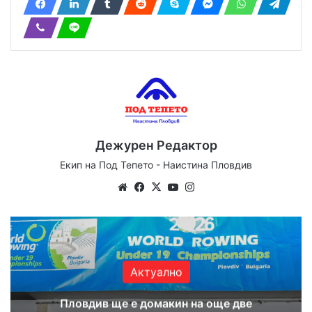
Дежурен Редактор
Екип на Под Тепето - Наистина Пловдив
We
Fa
X
Yo
Ins
bsi
ce
uT
tag
te
bo
ub
ra
ok
e
m
Актуално
Пловдив ще е домакин на още две