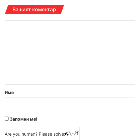
Вашият коментар
К
о
м
е
н
т
а
р
Име
:
*
Запомни ме!
Are you human? Please solve: