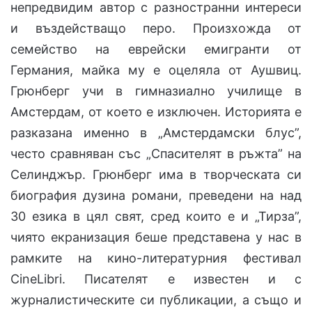
непредвидим автор с разностранни интереси
и въздействащо перо. Произхожда от
семейство на еврейски емигранти от
Германия, майка му е оцеляла от Аушвиц.
Грюнберг учи в гимназиално училище в
Амстердам, от което е изключен. Историята е
разказана именно в „Амстердамски блус”,
често сравняван със „Спасителят в ръжта” на
Селинджър. Грюнберг има в творческата си
биография дузина романи, преведени на над
30 езика в цял свят, сред които е и „Тирза”,
чиято екранизация беше представена у нас в
рамките на кино-литературния фестивал
CineLibri. Писателят е известен и с
журналистическите си публикации, а също и