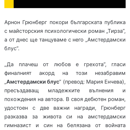
Арнон Грюнберг покори българската публика
с майсторския психологически роман „Тирза”,
а от днес ще танцуваме с него „Амстердамски
блус”.
„Да плачеш от любов е грехота”, гласи
финалният акорд на този незабравим
„
Амстердамски блус
” (превод: Мария Енчева),
пресъздаващ младежките вълнения и
похождения на автора. В своя дебютен роман,
удостоен с две важни награди, Грюнберг
разказва за живота си на амстердамски
гимназист и син на белязана от войната