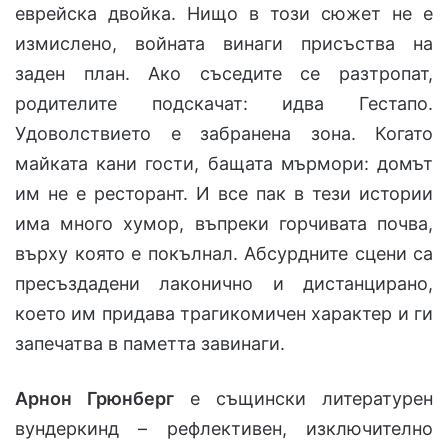
еврейска двойка. Нищо в този сюжет не е
измислено, войната винаги присъства на
заден план. Ако съседите се разтропат,
родителите подскачат: идва Гестапо.
Удоволствието е забранена зона. Когато
майката кани гости, бащата мърмори: домът
им не е ресторант. И все пак в тези истории
има много хумор, въпреки горчивата почва,
върху която е покълнал. Абсурдните сцени са
пресъздадени лаконично и дистанцирано,
което им придава трагикомичен характер и ги
запечатва в паметта завинаги.
Арнон Грюнберг
е същински литературен
вундеркинд – рефлективен, изключително