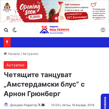
Търсене ...
Switch skin
М
Начало
/
Актуално
Актуално
Четящите танцуват
„Амстердамски блус” с
Арнон Грюнберг
Дежурен Редактор
F
S
10:23ч, петък, 19 януари, 2018