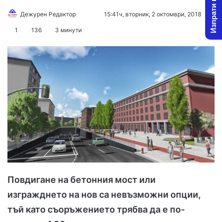
Изпрати новина
Дежурен Редактор
F
S
15:41ч, вторник, 2 октомври, 2018
o
e
1
136
3 минути
l
n
l
d
o
a
w
n
o
e
n
m
X
a
i
l
Повдигане на бетонния мост или
изгражднето на нов са невъзможни опции,
тъй като съоръжението трябва да е по-