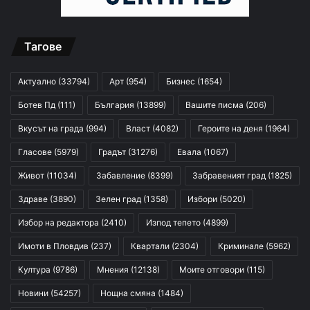
Тагове
Актуално
(33794)
Арт
(954)
Бизнес
(1654)
Ботев Пд
(111)
България
(13899)
Вашите писма
(206)
Вкусът на града
(994)
Власт
(4082)
Героите на деня
(1964)
Гласове
(5979)
Градът
(31276)
Евала
(1067)
Живот
(11034)
Забавление
(8399)
Забравеният град
(1825)
Здраве
(3890)
Зелен град
(1358)
Избори
(5020)
Избор на редактора
(2410)
Изпод тепето
(4899)
Имоти в Пловдив
(237)
Квартали
(2304)
Криминале
(5962)
Култура
(9786)
Мнения
(12138)
Моите отговори
(115)
Новини
(54257)
Нощна смяна
(1484)