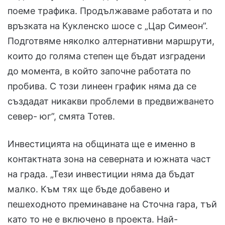
поеме трафика. Продължаваме работата и по
връзката на Кукленско шосе с „Цар Симеон”.
Подготвяме няколко алтернативни маршрути,
които до голяма степен ще бъдат изградени
до момента, в който започне работата по
пробива. С този линеен график няма да се
създадат никакви проблеми в предвижването
север- юг”, смята Тотев.
Инвестицията на общината ще е именно в
контактната зона на северната и южната част
на града. „Тези инвестиции няма да бъдат
малко. Към тях ще бъде добавено и
пешеходното преминаване на Сточна гара, тъй
като то не е включено в проекта. Най-