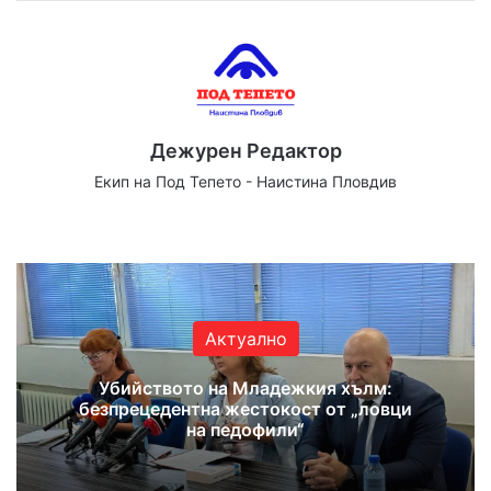
Дежурен Редактор
Екип на Под Тепето - Наистина Пловдив
We
Fa
X
Yo
Ins
bsi
ce
uT
tag
te
bo
ub
ra
ok
e
m
Актуално
Убийството на Младежкия хълм:
безпрецедентна жестокост от „ловци
на педофили“