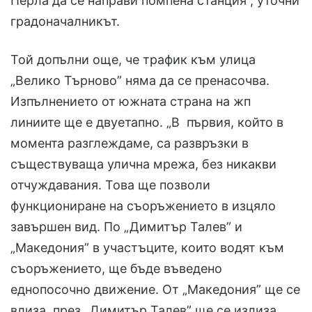
Перла да се направи помпена станция”, уточни
градоначалникът.
Той допълни още, че трафик към улица
„Велико Търново” няма да се пренасочва.
Изпълнението от южната страна на жп
линиите ще е двуетапно. „В първия, който в
момента разглеждаме, са развръзки в
съществуваща улична мрежа, без никакви
отчуждавания. Това ще позволи
функциониране на съоръжението в изцяло
завършен вид. По „Димитър Талев” и
„Македония” в участъците, които водят към
съоръжението, ще бъде въведено
еднопосочно движение. От „Македония” ще се
влиза, през „Димитър Талев” ще се излиза.