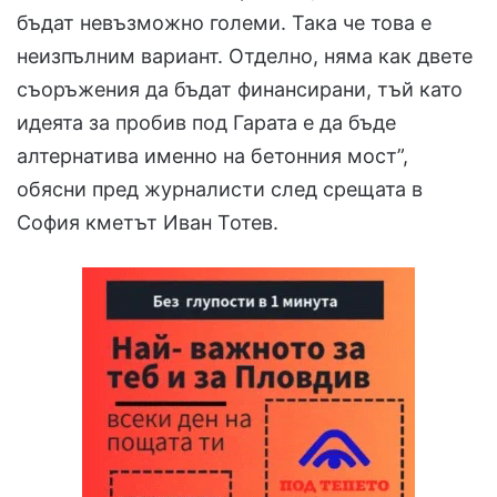
бъдат невъзможно големи. Така че това е
неизпълним вариант. Отделно, няма как двете
съоръжения да бъдат финансирани, тъй като
идеята за пробив под Гарата е да бъде
алтернатива именно на бетонния мост”,
обясни пред журналисти след срещата в
София кметът Иван Тотев.