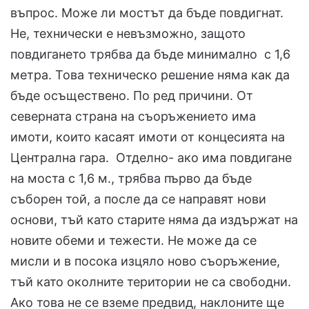
въпрос. Може ли мостът да бъде повдигнат.
Не, технически е невъзможно, защото
повдигането трябва да бъде минимално с 1,6
метра. Това техническо решение няма как да
бъде осъществено. По ред причини. От
северната страна на съоръжението има
имоти, които касаят имоти от концесията на
Централна гара. Отделно- ако има повдигане
на моста с 1,6 м., трябва първо да бъде
съборен той, а после да се направят нови
основи, тъй като старите няма да издържат на
новите обеми и тежести. Не може да се
мисли и в посока изцяло ново съоръжение,
тъй като околните територии не са свободни.
Ако това не се вземе предвид, наклоните ще