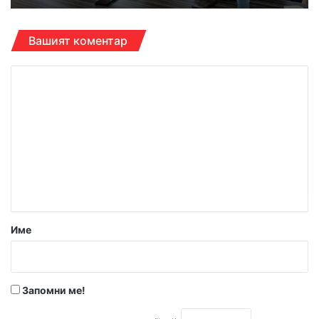
Вашият коментар
К
о
м
е
н
т
а
р
Име
:
*
Запомни ме!