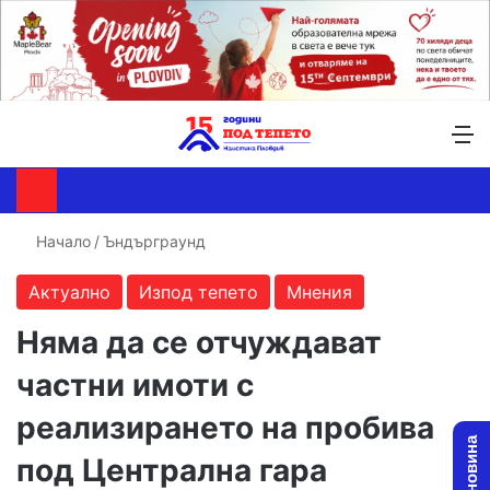
Търсене ...
Switch skin
М
Начало
/
Ъндърграунд
Актуално
Изпод тепето
Мнения
Няма да се отчуждават
частни имоти с
реализирането на пробива
под Централна гара