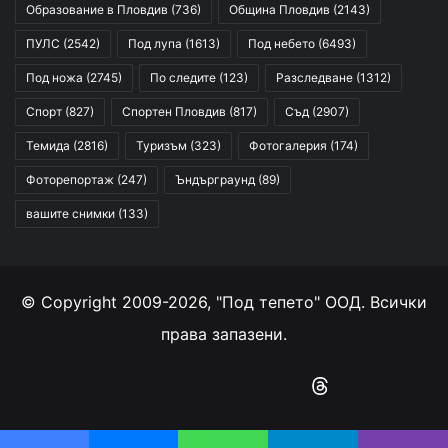
Образование в Пловдив
(736)
Община Пловдив
(2143)
ПУЛС
(2542)
Под лупа
(1613)
Под небето
(6493)
Под ножа
(2745)
По следите
(123)
Разследване
(1312)
Спорт
(827)
Спортен Пловдив
(817)
Съд
(2907)
Темида
(2816)
Туризъм
(323)
Фотогалерия
(174)
Фоторепортаж
(247)
Ъндърграунд
(89)
вашите снимки
(133)
© Copyright 2009-2026, "Под тепето" ООД. Всички
права запазени.
Facebook
YouTube
Instagram
RSS
Threads