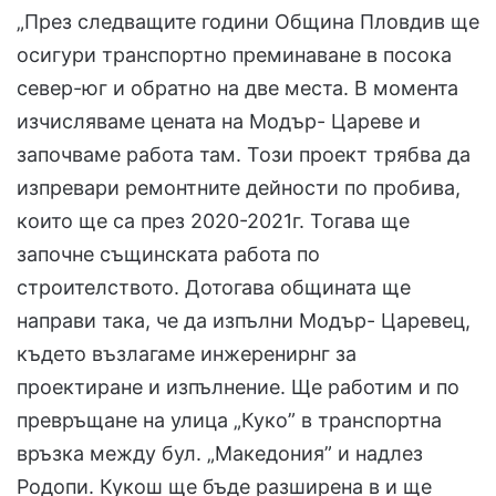
„През следващите години Община Пловдив ще
осигури транспортно преминаване в посока
север-юг и обратно на две места. В момента
изчисляваме цената на Модър- Цареве и
започваме работа там. Този проект трябва да
изпревари ремонтните дейности по пробива,
които ще са през 2020-2021г. Тогава ще
започне същинската работа по
строителството. Дотогава общината ще
направи така, че да изпълни Модър- Царевец,
където възлагаме инжеренирнг за
проектиране и изпълнение. Ще работим и по
превръщане на улица „Куко” в транспортна
връзка между бул. „Македония” и надлез
Родопи. Кукош ще бъде разширена в и ще