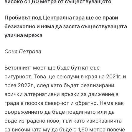
високо с 1,60 метра от съществуващото
Пробивът под Централна гара ще се прави
безизкопно и няма да засяга съществуващата
улична мрежа
Соня Петрова
Бетонният мост ще бъде бутнат със
сигурност. Това ще се случи в края на 2021г. и
през 2022г., след като бъдат реализирани
всички алтернативни връзки за движение в
града в посока север-юг и обратно. Няма как
съоръжението да бъде повдигнато или да
бъде изградено ново, тъй като изискванията
са височината му да бъде с 1,60 метра повече